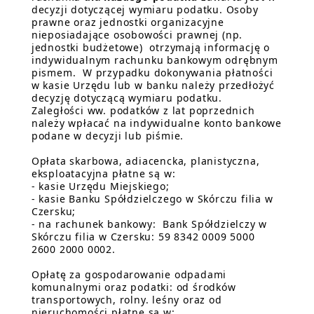
decyzji dotyczącej wymiaru podatku. Osoby
prawne oraz jednostki organizacyjne
nieposiadające osobowości prawnej (np.
jednostki budżetowe) otrzymają informację o
indywidualnym rachunku bankowym odrębnym
pismem. W przypadku dokonywania płatności
w kasie Urzędu lub w banku należy przedłożyć
decyzję dotyczącą wymiaru podatku.
Zaległości ww. podatków z lat poprzednich
należy wpłacać na indywidualne konto bankowe
podane w decyzji lub piśmie.
Opłata skarbowa, adiacencka, planistyczna,
eksploatacyjna płatne są w:
- kasie Urzędu Miejskiego;
- kasie Banku Spółdzielczego w Skórczu filia w
Czersku;
- na rachunek bankowy: Bank Spółdzielczy w
Skórczu filia w Czersku: 59 8342 0009 5000
2600 2000 0002.
Opłatę za gospodarowanie odpadami
komunalnymi oraz podatki: od środków
transportowych, rolny. leśny oraz od
nieruchomości płatne są w: