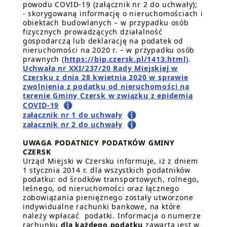
powodu COVID-19 (załącznik nr 2 do uchwały);
- skorygowaną informację o nieruchomościach i
obiektach budowlanych – w przypadku osób
fizycznych prowadzących działalność
gospodarczą lub deklarację na podatek od
nieruchomości na 2020 r. – w przypadku osób
prawnych (
https://bip.czersk.pl/1413.html
).
Uchwała nr XXI/237/20 Rady Miejskiej w
Czersku z dnia 28 kwietnia 2020 w sprawie
zwolnienia z podatku od nieruchomości na
terenie Gminy Czersk w związku z epidemią
COVID-19
załącznik nr 1 do uchwały
załącznik nr 2 do uchwały
UWAGA PODATNICY PODATKÓW GMINY
CZERSK
Urząd Miejski w Czersku informuje, iż z dniem
1 stycznia 2014 r. dla wszystkich podatników
podatku: od środków transportowych, rolnego,
leśnego, od nieruchomości oraz łącznego
zobowiązania pieniężnego zostały utworzone
indywidualne rachunki bankowe, na które
należy wpłacać podatki. Informacja o numerze
rachunku
dla każdego podatku
zawarta jest w