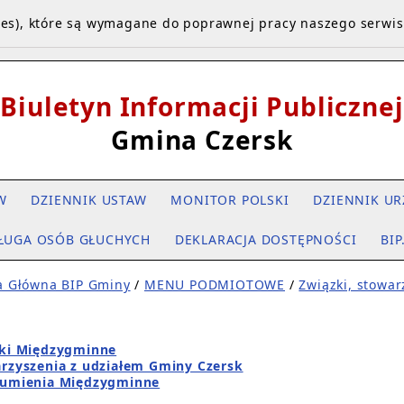
kies), które są wymagane do poprawnej pracy naszego serwi
Biuletyn Informacji Publicznej
Gmina Czersk
W
DZIENNIK USTAW
MONITOR POLSKI
DZIENNIK UR
ŁUGA OSÓB GŁUCHYCH
DEKLARACJA DOSTĘPNOŚCI
BIP
a Główna BIP Gminy
/
MENU PODMIOTOWE
/
Związki, stowa
ki Międzygminne
rzyszenia z udziałem Gminy Czersk
umienia Międzygminne