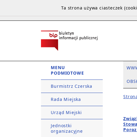
Ta strona używa ciasteczek (coo
MENU
WW
PODMIOTOWE
OBS
Burmistrz Czerska
Stron
Rada Miejska
Urząd Miejski
Związ
Stowa
Jednostki
Poroz
organizacyjne