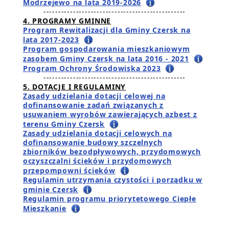
Modrzejewo na lata 2019-2026
------------------------------------------------
4. PROGRAMY GMINNE
Program Rewitalizacji dla Gminy Czersk na
lata 2017-2023
Program gospodarowania mieszkaniowym
zasobem Gminy Czersk na lata 2016 - 2021
Program Ochrony Środowiska 2023
------------------------------------------------
5. DOTACJE I REGULAMINY
Zasady udzielania dotacji celowej na
dofinansowanie zadań związanych z
usuwaniem wyrobów zawierających azbest z
terenu Gminy Czersk
Zasady udzielania dotacji celowych na
dofinansowanie budowy szczelnych
zbiorników bezodpływowych, przydomowych
oczyszczalni ścieków i przydomowych
przepompowni ścieków
Regulamin utrzymania czystości i porządku w
gminie Czersk
Regulamin programu priorytetowego Ciepłe
Mieszkanie