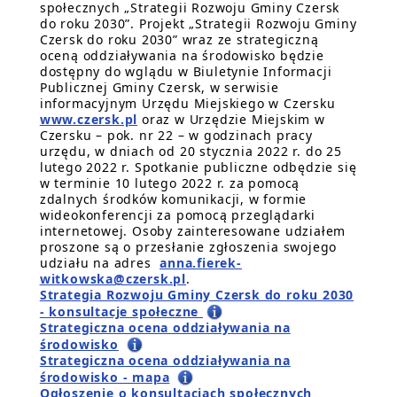
społecznych „Strategii Rozwoju Gminy Czersk
do roku 2030”. Projekt „Strategii Rozwoju Gminy
Czersk do roku 2030” wraz ze strategiczną
oceną oddziaływania na środowisko będzie
dostępny do wglądu w Biuletynie Informacji
Publicznej Gminy Czersk, w serwisie
informacyjnym Urzędu Miejskiego w Czersku
www.czersk.pl
oraz w Urzędzie Miejskim w
Czersku – pok. nr 22 – w godzinach pracy
urzędu, w dniach od 20 stycznia 2022 r. do 25
lutego 2022 r. Spotkanie publiczne odbędzie się
w terminie 10 lutego 2022 r. za pomocą
zdalnych środków komunikacji, w formie
wideokonferencji za pomocą przeglądarki
internetowej. Osoby zainteresowane udziałem
proszone są o przesłanie zgłoszenia swojego
udziału na adres
anna.fierek-
witkowska@czersk.pl
.
Strategia Rozwoju Gminy Czersk do roku 2030
- konsultacje społeczne
Strategiczna ocena oddziaływania na
środowisko
Strategiczna ocena oddziaływania na
środowisko - mapa
Ogłoszenie o konsultacjach społecznych