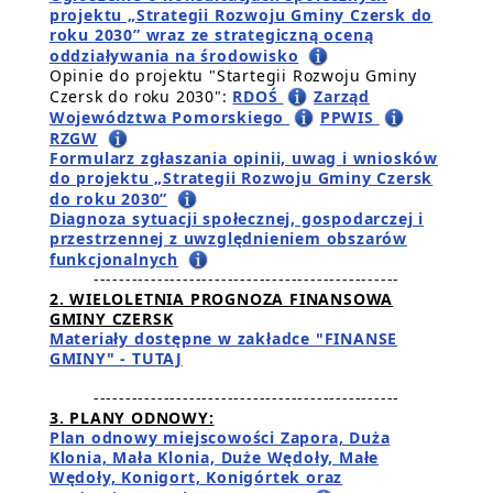
projektu „Strategii Rozwoju Gminy Czersk do
roku 2030” wraz ze strategiczną oceną
oddziaływania na środowisko
Opinie do projektu "Startegii Rozwoju Gminy
Czersk do roku 2030":
RDOŚ
Zarząd
Województwa Pomorskiego
PPWIS
RZGW
Formularz zgłaszania opinii, uwag i wniosków
do projektu „Strategii Rozwoju Gminy Czersk
do roku 2030”
Diagnoza sytuacji społecznej, gospodarczej i
przestrzennej z uwzględnieniem obszarów
funkcjonalnych
------------------------------------------------
2. WIELOLETNIA PROGNOZA FINANSOWA
GMINY CZERSK
Materiały dostępne w zakładce "FINANSE
GMINY" - TUTAJ
------------------------------------------------
3. PLANY ODNOWY:
Plan odnowy miejscowości Zapora, Duża
Klonia, Mała Klonia, Duże Wędoły, Małe
Wędoły, Konigort, Konigórtek oraz