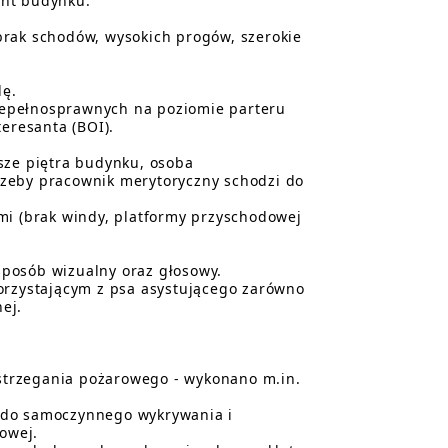
ont budynku.
brak schodów, wysokich progów, szerokie
dę.
iepełnosprawnych na poziomie parteru
teresanta (BOI).
sze piętra budynku, osoba
rzeby pracownik merytoryczny schodzi do
mi (brak windy, platformy przyschodowej
posób wizualny oraz głosowy.
rzystającym z psa asystującego zarówno
ej.
strzegania pożarowego - wykonano m.in.
 do samoczynnego wykrywania i
rowej.