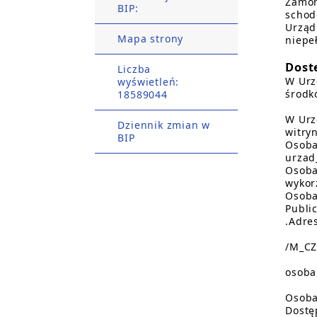
Zamon
BIP:
schod
Urząd
Mapa strony
niepe
Dost
Liczba
W Urz
wyświetleń:
środk
18589044
W Urz
Dziennik zmian w
witry
BIP
Osoba
urzad
Osoba
wykor
Osoba
Publi
.Adre
/M_CZ
osoba
Osoba
Dostę