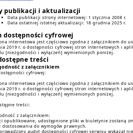
 publikacji i aktualizacji
Data publikacji strony internetowej:
1 stycznia 2008 r.
Data ostatniej istotnej aktualizacji:
18 grudnia 2025 r.
n dostępności cyfrowej
rona internetowa jest częściowo zgodna z załącznikiem do us
nia 2019 r. o dostępności cyfrowej stron internetowych i ap
u [niezgodności i wyłączeń] wymienionych poniżej.
dostępne treści
godność z załącznikiem
dostępności cyfrowej:
rona internetowa jest częściowo zgodna z załącznikiem do us
nia 2019 r. o dostępności cyfrowej stron internetowych i ap
u [niezgodności i wyłączeń] wymienionych poniżej.
stępne treści:
odność z załącznikiem:
ści opublikowane, udostępnione pliki w biuletynie zostaną 
u dostosowania do wymogów prawnych.
eprowadzony audyt dostępności cyfrowej serwisu wykazał ni