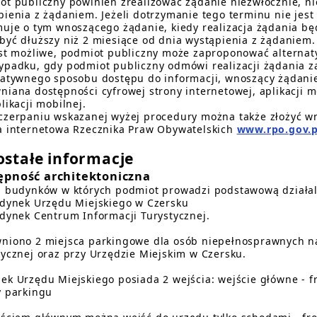
ot publiczny powinien zrealizować żądanie niezwłocznie, nie
pienia z żądaniem. Jeżeli dotrzymanie tego terminu nie jes
muje o tym wnoszącego żądanie, kiedy realizacja żądania bę
być dłuższy niż 2 miesiące od dnia wystąpienia z żądaniem.
est możliwe, podmiot publiczny może zaproponować alternat
ypadku, gdy podmiot publiczny odmówi realizacji żądania z
natywnego sposobu dostępu do informacji, wnoszący żądani
niana dostępności cyfrowej strony internetowej, aplikacji m
likacji mobilnej.
czerpaniu wskazanej wyżej procedury można także złożyć w
a internetowa Rzecznika Praw Obywatelskich
www.rpo.gov.p
ostałe informacje
ępność architektoniczna
a budynków w których podmiot prowadzi podstawową działal
udynek Urzędu Miejskiego w Czersku
udynek Centrum Informacji Turystycznej.
niono 2 miejsca parkingowe dla osób niepełnosprawnych na
tycznej oraz przy Urzędzie Miejskim w Czersku.
ek Urzędu Miejskiego posiada 2 wejścia: wejście główne - f
y parkingu