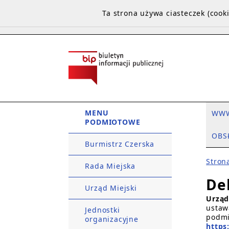
Ta strona używa ciasteczek (coo
MENU
WW
PODMIOTOWE
OBS
Burmistrz Czerska
Stron
Rada Miejska
De
Urząd Miejski
Urząd
ustaw
Jednostki
podmi
organizacyjne
https: