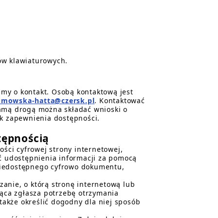
ów klawiaturowych.
my o kontakt. Osobą kontaktową jest
umowska-hatta@czersk.pl
. Kontaktować
samą drogą można składać wnioski o
ak zapewnienia dostępności.
tępnością
ci cyfrowej strony internetowej,
ać udostępnienia informacji za pomocą
niedostępnego cyfrowo dokumentu,
anie, o którą stronę internetową lub
jąca zgłasza potrzebę otrzymania
akże określić dogodny dla niej sposób