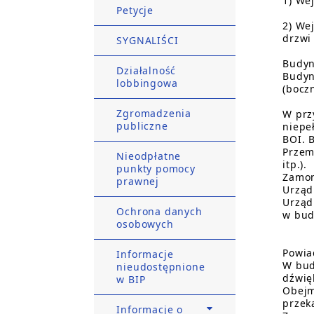
1) We
Petycje
2) We
drzwi
SYGNALIŚCI
Budyn
Działalność
Budyn
lobbingowa
(bocz
Zgromadzenia
W prz
publiczne
niepe
BOI. 
Przem
Nieodpłatne
itp.).
punkty pomocy
Zamon
prawnej
Urząd
Urząd
Ochrona danych
w bud
osobowych
Powia
Informacje
W bud
nieudostępnione
dźwię
w BIP
Obejm
przek
Informacje o