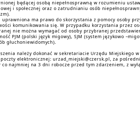
nionej będącej osobą niepełnosprawną w rozumieniu ustawy z
owej i społecznej oraz o zatrudnianiu osób niepełnosprawnyc
 zm).
 uprawniona ma prawo do skorzystania z pomocy osoby przy
wości komunikowania się. W przypadku korzystania przez o
ranej nie można wymagać od osoby przybranej przedstawie
mość PJM (polski język migowy), SJM (system językowo –mi
sób głuchoniewidomych).
oszenia należy dokonać w sekretariacie Urzędu Miejskiego w
 poczty elektronicznej: urzad_miejski@czersk.pl, za pośred
 co najmniej na 3 dni robocze przed tym zdarzeniem, z wyłą