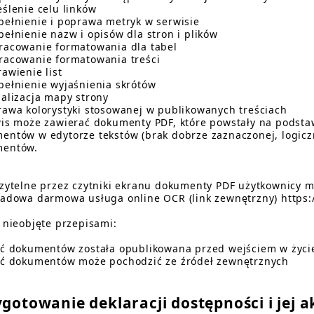
eślenie celu linków
pełnienie i poprawa metryk w serwisie
pełnienie nazw i opisów dla stron i plików
racowanie formatowania dla tabel
racowanie formatowania treści
awienie list
pełnienie wyjaśnienia skrótów
ualizacja mapy strony
rawa kolorystyki stosowanej w publikowanych treściach
wis może zawierać dokumenty PDF, które powstały na podst
entów w edytorze tekstów (brak dobrze zaznaczonej, logiczn
mentów.
czytelne przez czytniki ekranu dokumenty PDF użytkownicy
ładowa darmowa usługa online OCR (link zewnętrzny) https:/
i nieobjęte przepisami:
ść dokumentów została opublikowana przed wejściem w życie
ść dokumentów może pochodzić ze źródeł zewnętrznych
gotowanie deklaracji dostępności i jej a