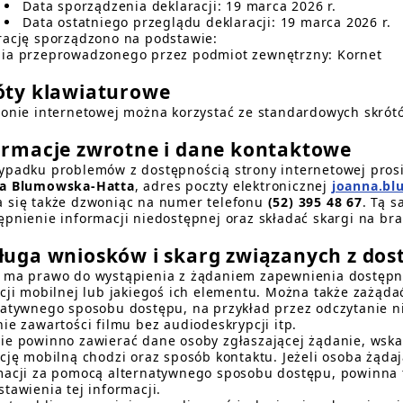
Data sporządzenia deklaracji:
19 marca 2026 r.
Data ostatniego przeglądu deklaracji:
19 marca 2026 r.
rację sporządzono na podstawie:
ia przeprowadzonego przez podmiot zewnętrzny:
Kornet
óty klawiaturowe
ronie internetowej można korzystać ze standardowych skrót
ormacje zwrotne i dane kontaktowe
ypadku problemów z dostępnością strony internetowej prosi
a Blumowska-Hatta
, adres poczty elektronicznej
joanna.bl
 się także dzwoniąc na numer telefonu
(52) 395 48 67
. Tą 
ępnienie informacji niedostępnej oraz składać skargi na br
ługa wniosków i skarg związanych z dos
 ma prawo do wystąpienia z żądaniem zapewnienia dostępnoś
acji mobilnej lub jakiegoś ich elementu. Można także zażąd
natywnego sposobu dostępu, na przykład przez odczytanie 
nie zawartości filmu bez audiodeskrypcji itp.
ie powinno zawierać dane osoby zgłaszającej żądanie, wskaz
ację mobilną chodzi oraz sposób kontaktu. Jeżeli osoba żąda
macji za pomocą alternatywnego sposobu dostępu, powinna t
tawienia tej informacji.