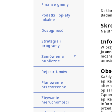
Finanse gminy
Dekla
Podatki i opłaty
Badan
lokalne
Skr
Dostępność
Na st
Inf
Strategia i
programy
W prz
Joann
można
Zamówienia
udost
publiczne
Obs
Rejestr Umów
Każdy
aplik
Planowanie
alter
przestrzenne
opisa
Żądan
Zbywanie
aplik
nieruchomości
infor
przeds