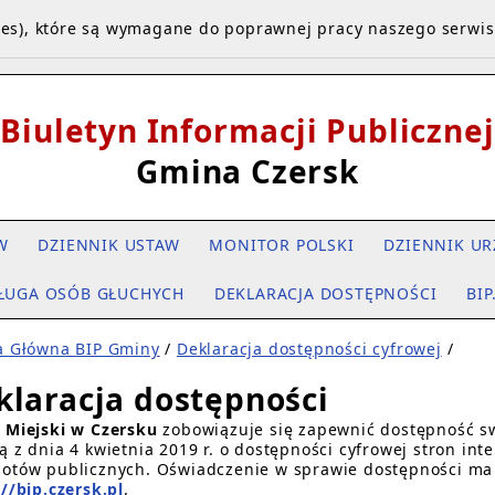
kies), które są wymagane do poprawnej pracy naszego serwi
Biuletyn Informacji Publicznej
Gmina Czersk
W
DZIENNIK USTAW
MONITOR POLSKI
DZIENNIK UR
ŁUGA OSÓB GŁUCHYCH
DEKLARACJA DOSTĘPNOŚCI
BIP
a Główna BIP Gminy
/
Deklaracja dostępności cyfrowej
/
klaracja dostępności
 Miejski w Czersku
zobowiązuje się zapewnić dostępność s
ą z dnia 4 kwietnia 2019 r. o dostępności cyfrowej stron int
otów publicznych. Oświadczenie w sprawie dostępności ma 
//bip.czersk.pl
.