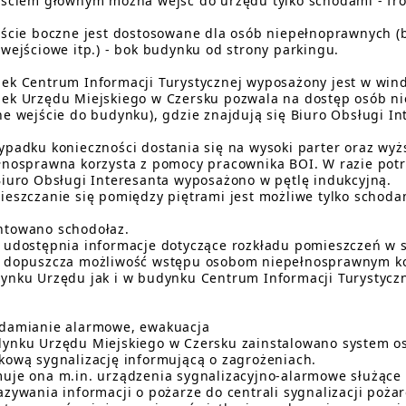
jściem głównym można wejść do urzędu tylko schodami - fr
jście boczne jest dostosowane dla osób niepełnoprawnych (
 wejściowe itp.) - bok budynku od strony parkingu.
ek Centrum Informacji Turystycznej wyposażony jest w win
ek Urzędu Miejskiego w Czersku pozwala na dostęp osób n
ne wejście do budynku), gdzie znajdują się Biuro Obsługi In
ypadku konieczności dostania się na wysoki parter oraz wyż
łnosprawna korzysta z pomocy pracownika BOI. W razie pot
Biuro Obsługi Interesanta wyposażono w pętlę indukcyjną.
ieszczanie się pomiędzy piętrami jest możliwe tylko schoda
towano schodołaz.
 udostępnia informacje dotyczące rozkładu pomieszczeń w s
 dopuszcza możliwość wstępu osobom niepełnosprawnym ko
ynku Urzędu jak i w budynku Centrum Informacji Turystyczn
damianie alarmowe, ewakuacja
ynku Urzędu Miejskiego w Czersku zainstalowano system o
kową sygnalizację informującą o zagrożeniach.
uje ona m.in. urządzenia sygnalizacyjno-alarmowe służące
azywania informacji o pożarze do centrali sygnalizacji poża