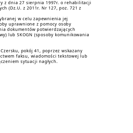
 dnia 27 sierpnia 1997r. o rehabilitacji
h (Dz.U. z 2011r. Nr 127, poz. 721 z
branej w celu zapewnienia jej
soby uprawnione z pomocy osoby
nia dokumentów potwierdzających
gowy) lub SKOGN (sposoby komunikowania
 Czersku, pokój 41, poprzez wskazany
nictwem faksu, wiadomości tekstowej lub
czeniem sytuacji nagłych.