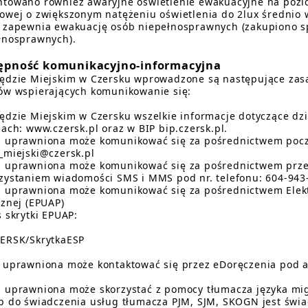
towano również awaryjne oświetlenie ewakuacyjne na pozi
owej o zwiększonym natężeniu oświetlenia do 2lux średnio w
 zapewnia ewakuację osób niepełnosprawnych (zakupiono sp
łnosprawnych).
ępność komunikacyjno-informacyjna
ędzie Miejskim w Czersku wprowadzone są następujące zasa
ów wspierających komunikowanie się:
ędzie Miejskim w Czersku wszelkie informacje dotyczące dz
nach: www.czersk.pl oraz w BIP bip.czersk.pl.
 uprawniona może komunikować się za pośrednictwem poczt
_miejski@czersk.pl
 uprawniona może komunikować się za pośrednictwem przes
zystaniem wiadomości SMS i MMS pod nr. telefonu: 604-943
 uprawniona może komunikować się za pośrednictwem Elektr
cznej (EPUAP)
s skrytki EPUAP:
ERSK/SkrytkaESP
 uprawniona może kontaktować się przez eDoręczenia pod 
 uprawniona może skorzystać z pomocy tłumacza języka mi
p do świadczenia usług tłumacza PJM, SJM, SKOGN jest świ