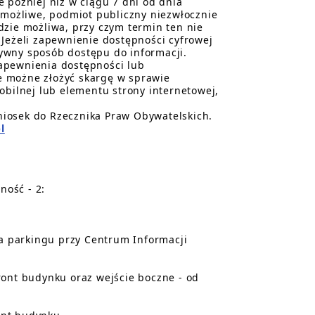
 później niż w ciągu 7 dni od dnia
t możliwe, podmiot publiczny niezwłocznie
dzie możliwa, przy czym termin ten nie
 Jeżeli zapewnienie dostępności cyfrowej
ywny sposób dostępu do informacji.
apewnienia dostępności lub
e możne złożyć skargę w sprawie
obilnej lub elementu strony internetowej,
niosek do Rzecznika Praw Obywatelskich.
l
ność - 2:
 parkingu przy Centrum Informacji
ront budynku oraz wejście boczne - od