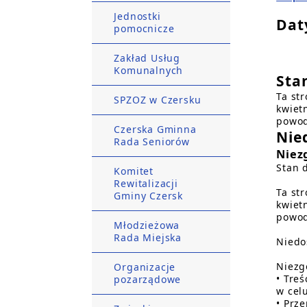
Jednostki
Daty
pomocnicze
Zakład Usług
Komunalnych
Sta
Ta st
SPZOZ w Czersku
kwiet
powod
Czerska Gminna
Nie
Rada Seniorów
Niez
Stan 
Komitet
Rewitalizacji
Ta st
Gminy Czersk
kwiet
powod
Młodzieżowa
Rada Miejska
Niedo
Niezg
Organizacje
• Tre
pozarządowe
w cel
• Prz