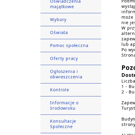
Podmi
Oświadczenia
wystą
majątkowe
infor
może 
Wybory
nie j
W prz
Oświata
alter
zapew
lub ap
Pomoc społeczna
Po wy
Stron
Oferty pracy
Poz
Ogłoszenia i
Dost
obwieszczenia
Liczb
1 - B
Kontrole
2 - B
Informacje o
Zapew
środowisku
Turys
Budyn
Konsultacje
stron
Społeczne