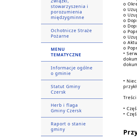
Związki,
o Okr
stowarzyszenia i
o Uzu
porozumienia
o Uzu
międzygminne
o Dop
o Dop
Ochotnicze Straże
o Popr
Pożarne
o Uzu
o Akt
o Pop
MENU
• Ser
TEMATYCZNE
dokum
doku
Informacje ogólne
o gminie
• Nie
Statut Gminy
przyk
Czersk
Treśc
Herb i flaga
• Czę
Gminy Czersk
• Czę
Raport o stanie
gminy
Przy