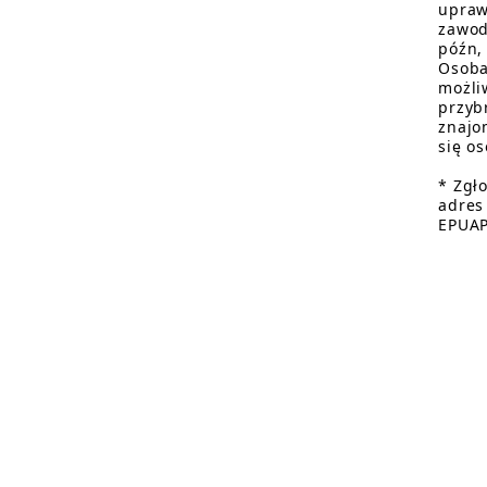
upraw
zawod
późn,
Osoba
możli
przyb
znajo
się o
* Zgł
adres
EPUAP