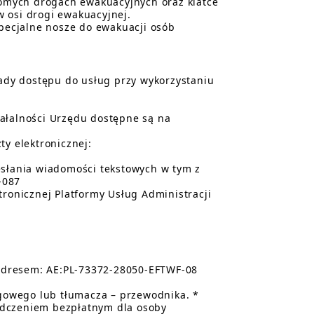
omych drogach ewakuacyjnych oraz klatce
 osi drogi ewakuacyjnej.
ecjalne nosze do ewakuacji osób
dy dostępu do usług przy wykorzystaniu
iałalności Urzędu dostępne są na
y elektronicznej:
łania wiadomości tekstowych w tym z
-087
onicznej Platformy Usług Administracji
adresem: AE:PL-73372-28050-EFTWF-08
gowego lub tłumacza – przewodnika. *
adczeniem bezpłatnym dla osoby