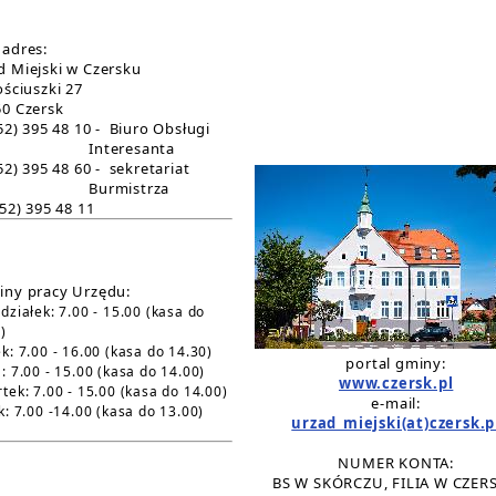
 adres:
d Miejski w Czersku
ościuszki 27
50 Czersk
(52) 395 48 10 - Biuro Obsługi
nteresanta
(52) 395 48 60 - sekretariat
urmistrza
(52) 395 48 11
iny pracy Urzędu:
działek: 7.00 - 15.00
(kasa do
)
k: 7.00 - 16.00 (kasa do 14.30)
portal gminy:
: 7.00 - 15.00 (kasa do 14.00)
www.czersk.pl
tek: 7.00 - 15.00 (kasa do 14.00)
e-mail:
k: 7.00 -14.00 (kasa do 13.00)
urzad_miejski(at)czersk.p
NUMER KONTA:
BS W SKÓRCZU, FILIA W CZER