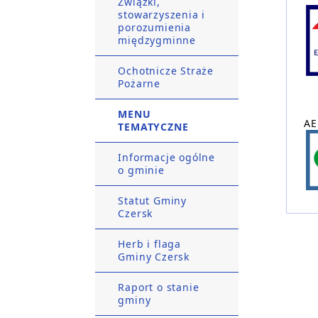
Związki,
stowarzyszenia i
porozumienia
międzygminne
Ochotnicze Straże
Pożarne
MENU
AE
TEMATYCZNE
Informacje ogólne
o gminie
Statut Gminy
Czersk
Herb i flaga
Gminy Czersk
Raport o stanie
gminy