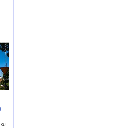
l
SKU