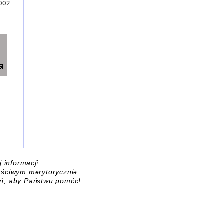
002
j informacji
łaściwym merytorycznie
ań, aby Państwu pomóc!