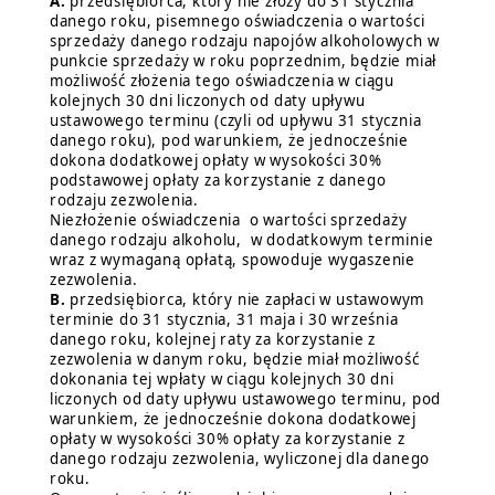
A.
przedsiębiorca, który nie złoży do 31 stycznia
danego roku, pisemnego oświadczenia o wartości
sprzedaży danego rodzaju napojów alkoholowych w
punkcie sprzedaży w roku poprzednim, będzie miał
możliwość złożenia tego oświadczenia w ciągu
kolejnych 30 dni liczonych od daty upływu
ustawowego terminu (czyli od upływu 31 stycznia
danego roku), pod warunkiem, że jednocześnie
dokona dodatkowej opłaty w wysokości 30%
podstawowej opłaty za korzystanie z danego
rodzaju zezwolenia.
Niezłożenie oświadczenia o wartości sprzedaży
danego rodzaju alkoholu, w dodatkowym terminie
wraz z wymaganą opłatą, spowoduje wygaszenie
zezwolenia.
B.
przedsiębiorca, który nie zapłaci w ustawowym
terminie do 31 stycznia, 31 maja i 30 września
danego roku, kolejnej raty za korzystanie z
zezwolenia w danym roku, będzie miał możliwość
dokonania tej wpłaty w ciągu kolejnych 30 dni
liczonych od daty upływu ustawowego terminu, pod
warunkiem, że jednocześnie dokona dodatkowej
opłaty w wysokości 30% opłaty za korzystanie z
danego rodzaju zezwolenia, wyliczonej dla danego
roku.