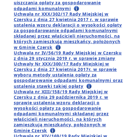
uiszczania opłaty za gospodarowanie
odpadami komunalnymi
Uchwała nr XXX/302/17 Rady Miejskiej w
Czersku z dnia 27 kwietnia 2017 r. w sprawie
ustalenia wzoru deklaracji o wysokości opłaty
za gospodarowanie odpadami komunalnymi
składanej przez właścicieli nieruchomości, na
których zamieszkują mieszkańcy, położonych
w Gminie Czersk
Uchwała nr IV/56/19 Rady Miejskiej w Czersku
z dnia 29 stycznia 2019 r. w sprawie zmiany
Uchwały Nr XXX/300/17 Rady Miejskiej w
Czersku z dnia 27 kwietnia 2017r. w sprawie
wyboru metody ustalenia opłaty za
gospodarowanie odpadami komunalnymi oraz
ustalenia stawki takiej opłaty
Uchwała nr XIII/158/19 Rady Miejskiej w
Czersku z dnia 29 października 2019 r. w
sprawie ustalenia wzoru deklaracji o
wysokości opłaty za gospodarowanie
odpadami komunalnymi składanej przez
właścicieli nieruchomości, na których
zamieszkują mieszkańcy, położonych w
Gminie Czersk
Uchwała nr XIV/169/19 Rady Miejskiej w