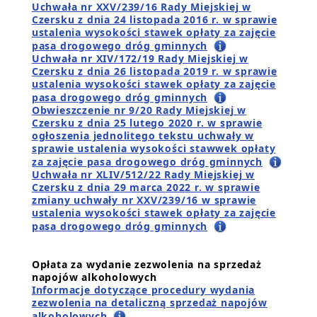
Uchwała nr XXV/239/16 Rady Miejskiej w
Czersku z dnia 24 listopada 2016 r. w sprawie
ustalenia wysokości stawek opłaty za zajęcie
pasa drogowego dróg gminnych
Uchwała nr XIV/172/19 Rady Miejskiej w
Czersku z dnia 26 listopada 2019 r. w sprawie
ustalenia wysokości stawek opłaty za zajęcie
pasa drogowego dróg gminnych
Obwieszczenie nr 9/20 Rady Miejskiej w
Czersku z dnia 25 lutego 2020 r. w sprawie
ogłoszenia jednolitego tekstu uchwały w
sprawie ustalenia wysokości stawwek opłaty
za zajęcie pasa drogowego dróg gminnych
Uchwała nr XLIV/512/22 Rady Miejskiej w
Czersku z dnia 29 marca 2022 r. w sprawie
zmiany uchwały nr XXV/239/16 w sprawie
ustalenia wysokości stawek opłaty za zajęcie
pasa drogowego dróg gminnych
Opłata za wydanie zezwolenia na sprzedaż
napojów alkoholowych
Informacje dotyczące procedury wydania
zezwolenia na detaliczną sprzedaż napojów
alkoholowych