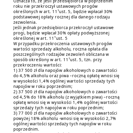
Oznacza to, że jeśli przedsiębiorca w poprzednim
roku nie przekroczył ustawowych progów
określonych w art. 11¹ust. 5, będzie wpłacał 30%
podstawowej opłaty rocznej dla danego rodzaju
zezwolenia.
Jeśli jednak przedsiębiorca przekroczył ustawowe
progi, będzie wpłacał 30% opłaty podwyższonej
określonej w art. 11¹ust. 5
W przypadku przekroczenia ustawowych progów
wartości sprzedaży alkoholu, roczna opłata dla
poszczególnych rodzajów zezwoleń obliczana w
sposób określony w art. 11¹ust. 5, tzn. przy
przekroczeniu wartości:
1) 37 500 zł dla napojów alkoholowych o zawartości
do 4,5% alkoholu oraz piwa –roczną opłatę wnosi się
w wysokości 1,4% ogólnej wartości sprzedaży tych
napojów w roku poprzednim;
2) 37 500 zł dla napojów alkoholowych o zawartości
od 4,5% do 18% alkoholu (z wyjątkiem piwa) –roczną
opłatę wnosi się w wysokości 1,4% ogólnej wartości
sprzedaży tych napojów w roku poprzednim;
3) 77 000 zł dla napojów alkoholowych o zawartości
powyżej 18% alkoholu -wnosi się w wysokości 2,7%
ogólnej wartości sprzedaży tych napojów w roku
poprzednim.