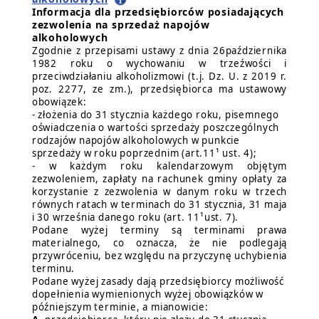
Informacja dla przedsiębiorców posiadających
zezwolenia na sprzedaż napojów
alkoholowych
Zgodnie z przepisami ustawy z dnia 26października
1982 roku o wychowaniu w trzeźwości i
przeciwdziałaniu alkoholizmowi (t.j. Dz. U. z 2019 r.
poz. 2277, ze zm.), przedsiębiorca ma ustawowy
obowiązek:
- złożenia do 31 stycznia każdego roku, pisemnego
oświadczenia o wartości sprzedaży poszczególnych
rodzajów napojów alkoholowych w punkcie
sprzedaży w roku poprzednim (art.11¹ ust. 4);
- w każdym roku kalendarzowym objętym
zezwoleniem, zapłaty na rachunek gminy opłaty za
korzystanie z zezwolenia w danym roku w trzech
równych ratach w terminach do 31 stycznia, 31 maja
i 30 września danego roku (art. 11¹ust. 7).
Podane wyżej terminy są terminami prawa
materialnego, co oznacza, że nie podlegają
przywróceniu, bez względu na przyczynę uchybienia
terminu.
Podane wyżej zasady dają przedsiębiorcy możliwość
dopełnienia wymienionych wyżej obowiązków w
późniejszym terminie, a mianowicie: