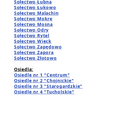
Sołectwo Łubna
Sołectwo Łukowo
Sołectwo Malachin
Sołectwo Mokre
Sołectwo Mosna
Sołectwo Odry
Sołectwo Rytel
Sołectwo Wieck
Sołectwo Zapędowo
Sołectwo Zapora
Sołectwo Złotowo
Osiedla:
Osiedle nr 1 "Centrum"
Osiedle nr 2 "Chojnickie"
Osiedle nr 3 "Starogardzkie"
Osiedle nr 4 "Tucholskie"