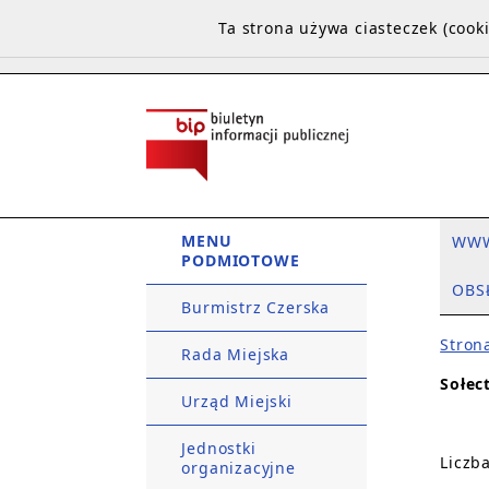
Ta strona używa ciasteczek (coo
MENU
WW
PODMIOTOWE
OBS
Burmistrz Czerska
Stron
Rada Miejska
Sołec
Urząd Miejski
Jednostki
Liczb
organizacyjne