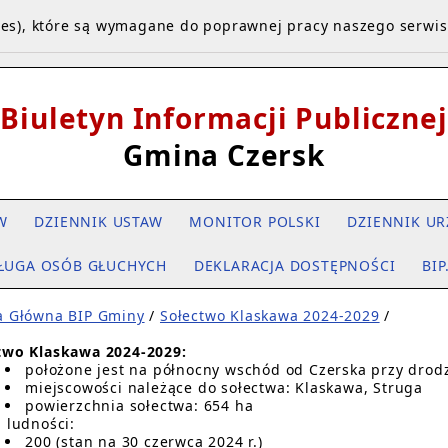
kies), które są wymagane do poprawnej pracy naszego serwi
Biuletyn Informacji Publicznej
Gmina Czersk
W
DZIENNIK USTAW
MONITOR POLSKI
DZIENNIK UR
ŁUGA OSÓB GŁUCHYCH
DEKLARACJA DOSTĘPNOŚCI
BIP
a Główna BIP Gminy
/
Sołectwo Klaskawa 2024-2029
/
two Klaskawa 2024-2029:
położone jest na północny wschód od Czerska przy drodz
miejscowości należące do sołectwa: Klaskawa, Struga
powierzchnia sołectwa: 654 ha
a ludności:
200 (stan na 30 czerwca 2024 r.)