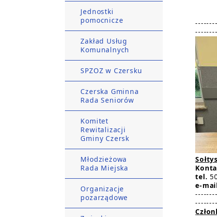
Jednostki
pomocnicze
-------
-------
Zakład Usług
Komunalnych
SPZOZ w Czersku
Czerska Gminna
Rada Seniorów
Komitet
Rewitalizacji
Gminy Czersk
Młodzieżowa
Sołtys
Rada Miejska
Konta
tel.
50
e-mai
Organizacje
-------
pozarządowe
-------
Człon