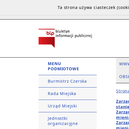
Ta strona używa ciasteczek (coo
MENU
WW
PODMIOTOWE
OBS
Burmistrz Czerska
Stron
Rada Miejska
Zarzą
Urząd Miejski
stani
Zarzą
mieni
Jednostki
Zarzą
organizacyjne
mieni