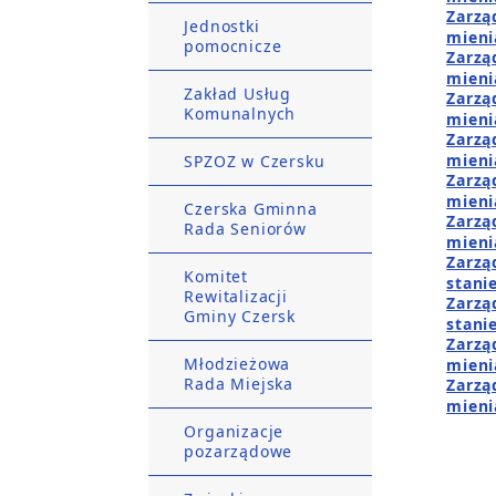
Zarzą
Jednostki
mieni
pomocnicze
Zarzą
mieni
Zakład Usług
Zarzą
Komunalnych
mieni
Zarzą
mieni
SPZOZ w Czersku
Zarzą
mieni
Czerska Gminna
Zarzą
Rada Seniorów
mieni
Zarzą
Komitet
stani
Rewitalizacji
Zarzą
Gminy Czersk
stani
Zarzą
Młodzieżowa
mieni
Rada Miejska
Zarzą
mieni
Organizacje
pozarządowe