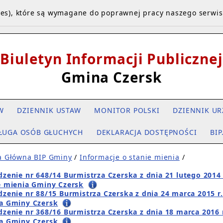
kies), które są wymagane do poprawnej pracy naszego serwi
Biuletyn Informacji Publicznej
Gmina Czersk
W
DZIENNIK USTAW
MONITOR POLSKI
DZIENNIK UR
ŁUGA OSÓB GŁUCHYCH
DEKLARACJA DOSTĘPNOŚCI
BIP
a Główna BIP Gminy
/
Informacje o stanie mienia
/
dzenie nr 648/14 Burmistrza Czerska z dnia 21 lutego 2014 
e mienia Gminy Czersk
dzenie nr 88/15 Burmistrza Czerska z dnia 24 marca 2015 r.
a Gminy Czersk
dzenie nr 368/16 Burmistrza Czerska z dnia 18 marca 2016 r
a Gminy Czersk