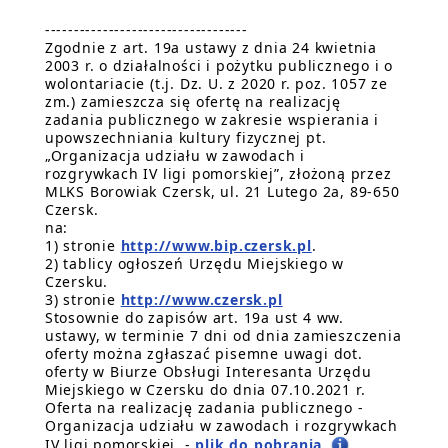
-----------------------------------
Zgodnie z art. 19a ustawy z dnia 24 kwietnia
2003 r. o działalności i pożytku publicznego i o
wolontariacie (t.j. Dz. U. z 2020 r. poz. 1057 ze
zm.) zamieszcza się ofertę na realizację
zadania publicznego w zakresie wspierania i
upowszechniania kultury fizycznej pt.
„Organizacja udziału w zawodach i
rozgrywkach IV ligi pomorskiej”, złożoną przez
MLKS Borowiak Czersk, ul. 21 Lutego 2a, 89-650
Czersk.
na:
1) stronie
http://www.bip.czersk.pl
.
2) tablicy ogłoszeń Urzędu Miejskiego w
Czersku.
3) stronie
http://www.czersk.pl
Stosownie do zapisów art. 19a ust 4 ww.
ustawy, w terminie 7 dni od dnia zamieszczenia
oferty można zgłaszać pisemne uwagi dot.
oferty w Biurze Obsługi Interesanta Urzędu
Miejskiego w Czersku do dnia 07.10.2021 r.
Oferta na realizację zadania publicznego -
Organizacja udziału w zawodach i rozgrywkach
IV ligi pomorskiej -
plik do pobrania