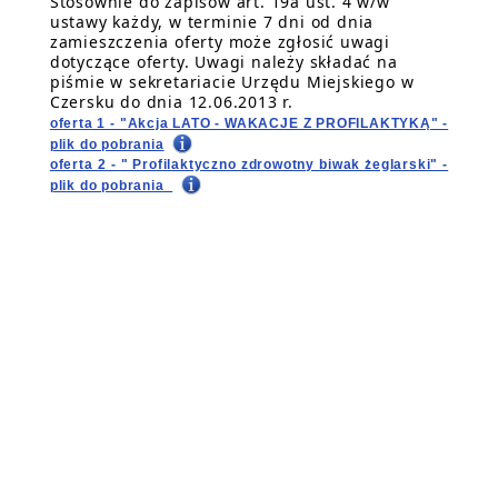
Stosownie do zapisów art. 19a ust. 4 w/w
ustawy każdy, w terminie 7 dni od dnia
zamieszczenia oferty może zgłosić uwagi
dotyczące oferty. Uwagi należy składać na
piśmie w sekretariacie Urzędu Miejskiego w
Czersku do dnia 12.06.2013 r.
oferta 1 - "Akcja LATO - WAKACJE Z PROFILAKTYKĄ" -
plik do pobrania
oferta 2 - " Profilaktyczno zdrowotny biwak żeglarski" -
plik do pobrania