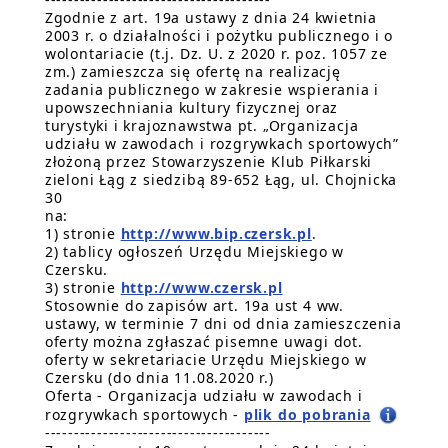
Zgodnie z art. 19a ustawy z dnia 24 kwietnia
2003 r. o działalności i pożytku publicznego i o
wolontariacie (t.j. Dz. U. z 2020 r. poz. 1057 ze
zm.) zamieszcza się ofertę na realizację
zadania publicznego w zakresie wspierania i
upowszechniania kultury fizycznej oraz
turystyki i krajoznawstwa pt. „Organizacja
udziału w zawodach i rozgrywkach sportowych”
złożoną przez Stowarzyszenie Klub Piłkarski
zieloni Łąg z siedzibą 89-652 Łąg, ul. Chojnicka
30
na:
1) stronie
http://www.bip.czersk.pl
.
2) tablicy ogłoszeń Urzędu Miejskiego w
Czersku.
3) stronie
http://www.czersk.pl
Stosownie do zapisów art. 19a ust 4 ww.
ustawy, w terminie 7 dni od dnia zamieszczenia
oferty można zgłaszać pisemne uwagi dot.
oferty w sekretariacie Urzędu Miejskiego w
Czersku (do dnia 11.08.2020 r.)
Oferta - Organizacja udziału w zawodach i
rozgrywkach sportowych -
plik do pobrania
---------------------------------------