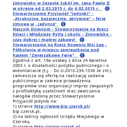
zimowisko w Zespole Szkół im. Jana Pawła II
w okresie od 2.02.2015 r. do 6.02.2015 r.
Stowarzyszenie Przyjaciół "Jedynki" -
„Atrakcyjne, bezpiecznie, aktywnie” – ferie
zimowe w „Jedynce”
Naszym Dzieciom - Stowarzyszenie na Rzecz
Dzieci i Młodzieży Rytla i okolic - Zimowisko -
czas dobrej i mądrej zabawy!
Stowarzyszenie na Rzecz Rozwoju Wsi Łąg -
Półkolonie w miejscu zamieszkania pod
hasłem "Zwierzakowe Ferie"
Zgodnie z art. 19a ustawy z dnia 24 kwietnia
2003 r. o działalności pożytku publicznego i o
wolontariacie (t.j. - Dz.U.2010.234.1536 ze zm.)
zamieszcza się ofertę na realizację zadania
publicznego w zakresie prowadzenia
programów oraz organizacji imprez związanych
z profilaktyką uzależnień oraz zwalczania
nałogów złożoną przez Stowarzyszenie
Przyjaciół Jedynki na:
1) stronie
http://www.bip.czersk.pl/
bip.czersk.pl,
2) na tablicy ogłoszeń Urzędu Miejskiego w
Czersku,
3) stronie
http://www.czersk.pl
.