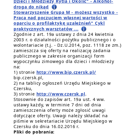
Dzieci i Młodzieży Rytla i Okolic" - Alkohol-
droga do nikąd
Stowarzyszenie Grupa M - możesz wszystko -
Praca nad poczuciem własnej wartości w
oparciu o profilaktykę uzależnień" Cykl
praktycznych warsztatów ...
Zgodnie z art. 19a ustawy z dnia 24 kwietnia
2003 r. o działalności pożytku publicznego i o
wolontariacie (t.j. - Dz.U.2014, poz. 1118 ze zm.)
zamieszcza się oferty na realizację zadania
publicznego w zakresie organizacji form
wypoczynku zimowego dla dzieci i młodzieży
na:
1) stronie
http://www.bip.czersk.pl/
bip.czersk.pl,
2) na tablicy ogłoszeń Urzędu Miejskiego w
Czersku,
3) stronie
http://www.czersk.pl
.
Stosownie do zapisów art. 19a ust. 4 ww.
ustawy każdy, w terminie 7 dni od dnia
zamieszczenia oferty może zgłosić uwagi
dotyczące oferty. Uwagi należy składać na
piśmie w sekretariacie Urzędu Miejskiego w
Czersku do dnia 16.02.2016 r.
Pliki do pobrania: