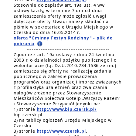
Stosownie do zapisów art. 19a ust. 4 ww.
ustawy każdy, w terminie 7 dni od dnia
zamieszczenia oferty może zgłosić uwagi
dotyczące oferty. Uwagi należy składać na
piśmie w sekretariacie Urzędu Miejskiego w
Czersku do dnia 16.05.2014 r.
oferta "Gminny Festyn Rodzinny" - plik do
pobrania
-----------------------------------------------
Zgodnie z art. 19a ustawy z dnia 24 kwietnia
2003 r. o działalności pożytku publicznego i o
wolontariacie (t.j. Dz.U.2010.234.1536 ze zm.)
zamieszcza się oferty na realizację zadania
publicznego w zakresie prowadzenia
programów oraz organizacji imprez związanych
z profilaktyka uzależnień oraz zwalczania
nałogów złożone przez Stowarzyszenie
Mieszkańców Sołectwa Gotelp „Wszyscy Razem”
i Stowarzyszenie Przyjaciół Jedynki na:
1) stronie
http://www.bip.czersk.pl/
bip.czersk.pl
2) na tablicy ogłoszeń Urzędu Miejskiego w
Czersku
3) stronie
http://www.czersk.pl
.