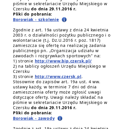
piśmie w sekretariacie Urzędu Miejskiego w
Czersku
do dnia 29.11.2016 r.
Pliki do pobrania:
Borowiak - szkolenie
Zgodnie z art. 19a ustawy z dnia 24 kwietnia
2003 r. o działalności pożytku publicznego i o
wolontariacie (t.j. Dz.U.2016 r. poz. 1817)
zamieszcza się ofertę na realizację zadania
publicznego pn. „Organizacja udziału w
zawodach i rozgrywkach sportowych” na:
1) stronie
http://www.bip.czersk.pl/
2) na tablicy ogłoszeń Urzędu Miejskiego w
Czersku
3) stronie
http://www.czersk.pl
.
Stosownie do zapisów art. 19a ust. 4 ww.
ustawy każdy, w terminie 7 dni od dnia
zamieszczenia oferty może zgłosić uwagi
dotyczące oferty. Uwagi należy składać na
piśmie w sekretariacie Urzędu Miejskiego w
Czersku
do dnia 29.11.2016 r.
Pliki do pobrania:
Borowiak - zawody
Zgodnie z art. 19a ustawy z dnia 24 kwietnia