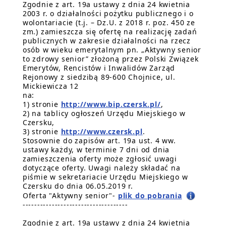
Zgodnie z art. 19a ustawy z dnia 24 kwietnia
2003 r. o działalności pożytku publicznego i o
wolontariacie (t.j. – Dz.U. z 2018 r. poz. 450 ze
zm.) zamieszcza się ofertę na realizację zadań
publicznych w zakresie działalności na rzecz
osób w wieku emerytalnym pn. „Aktywny senior
to zdrowy senior” złożoną przez Polski Związek
Emerytów, Rencistów i Inwalidów Zarząd
Rejonowy z siedzibą 89-600 Chojnice, ul.
Mickiewicza 12
na:
1) stronie
http://www.bip.czersk.pl/
,
2) na tablicy ogłoszeń Urzędu Miejskiego w
Czersku,
3) stronie
http://www.czersk.pl
.
Stosownie do zapisów art. 19a ust. 4 ww.
ustawy każdy, w terminie 7 dni od dnia
zamieszczenia oferty może zgłosić uwagi
dotyczące oferty. Uwagi należy składać na
piśmie w sekretariacie Urzędu Miejskiego w
Czersku do dnia 06.05.2019 r.
Oferta "Aktywny senior"-
plik do pobrania
------------------------------------
Zgodnie z art. 19a ustawy z dnia 24 kwietnia