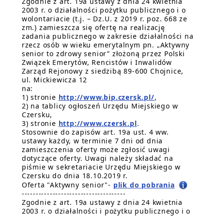
Zgodnie z art. 19a ustawy z dnia 24 kwietnia
2003 r. o działalności pożytku publicznego i o
wolontariacie (t.j. – Dz.U. z 2019 r. poz. 668 ze
zm.) zamieszcza się ofertę na realizację
zadania publicznego w zakresie działalności na
rzecz osób w wieku emerytalnym pn. „Aktywny
senior to zdrowy senior” złożoną przez Polski
Związek Emerytów, Rencistów i Inwalidów
Zarząd Rejonowy z siedzibą 89-600 Chojnice,
ul. Mickiewicza 12
na:
1) stronie
http://www.bip.czersk.pl/
,
2) na tablicy ogłoszeń Urzędu Miejskiego w
Czersku,
3) stronie
http://www.czersk.pl
.
Stosownie do zapisów art. 19a ust. 4 ww.
ustawy każdy, w terminie 7 dni od dnia
zamieszczenia oferty może zgłosić uwagi
dotyczące oferty. Uwagi należy składać na
piśmie w sekretariacie Urzędu Miejskiego w
Czersku do dnia 18.10.2019 r.
Oferta "Aktywny senior"-
plik do pobrania
-------------------------------------
Zgodnie z art. 19a ustawy z dnia 24 kwietnia
2003 r. o działalności i pożytku publicznego i o