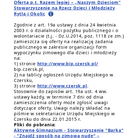
Oferta p.t. Razem lepiej – „Naszym Dzieciom”
Stowarzyszenie na Rzecz Dzieci i Młodzieży
Rytla i Okolic
Zgodnie z art. 19a ustawy z dnia 24 kwietnia
2003 r. o działalności pożytku publicznego i o
wolontariacie (t.j. - Dz.U.2014, poz. 1118 ze zm.)
zamieszcza się oferty na realizację zadania
publicznego w zakresie organizacji form
wypoczynku zimowego dla dzieci i młodzieży
na:
1) stronie
http://www.bip.czersk.pl/
bip.czersk.pl,
2) na tablicy ogłoszeń Urzędu Miejskiego w
Czersku,
3) stronie
http://www.czersk.pl
.
Stosownie do zapisów art. 19a ust. 4 ww.
ustawy każdy, w terminie 7 dni od dnia
zamieszczenia oferty może zgłosić uwagi
dotyczące oferty. Uwagi należy składać na
piśmie w sekretariacie Urzędu Miejskiego w
Czersku do dnia 22.01.2015 r.
Pliki do pobrania:
Aktywne Gimnazjum - Stowarzyszenie "Barka"
- "Znajdź sposób na zimową nudę" –