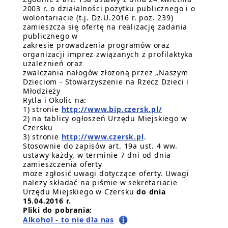
2003 r. o działalności pożytku publicznego i o
wolontariacie (t.j. Dz.U.2016 r. poz. 239)
zamieszcza się ofertę na realizację zadania
publicznego w
zakresie prowadzenia programów oraz
organizacji imprez związanych z profilaktyka
uzależnień oraz
zwalczania nałogów złożoną przez „Naszym
Dzieciom - Stowarzyszenie na Rzecz Dzieci i
Młodzieży
Rytla i Okolic na:
1) stronie
http://www.bip.czersk.pl/
2) na tablicy ogłoszeń Urzędu Miejskiego w
Czersku
3) stronie
http://www.czersk.pl
.
Stosownie do zapisów art. 19a ust. 4 ww.
ustawy każdy, w terminie 7 dni od dnia
zamieszczenia oferty
może zgłosić uwagi dotyczące oferty. Uwagi
należy składać na piśmie w sekretariacie
Urzędu Miejskiego w Czersku
do dnia
15.04.2016 r.
Pliki do pobrania:
Alkohol - to nie dla nas