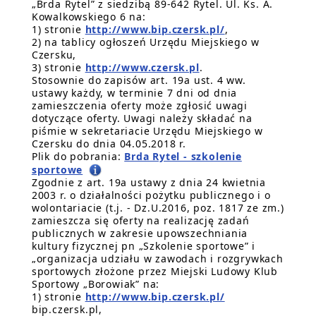
„Brda Rytel” z siedzibą 89-642 Rytel. Ul. Ks. A.
Kowalkowskiego 6 na:
1) stronie
http://www.bip.czersk.pl/
,
2) na tablicy ogłoszeń Urzędu Miejskiego w
Czersku,
3) stronie
http://www.czersk.pl
.
Stosownie do zapisów art. 19a ust. 4 ww.
ustawy każdy, w terminie 7 dni od dnia
zamieszczenia oferty może zgłosić uwagi
dotyczące oferty. Uwagi należy składać na
piśmie w sekretariacie Urzędu Miejskiego w
Czersku do dnia 04.05.2018 r.
Plik do pobrania:
Brda Rytel - szkolenie
sportowe
Zgodnie z art. 19a ustawy z dnia 24 kwietnia
2003 r. o działalności pożytku publicznego i o
wolontariacie (t.j. - Dz.U.2016, poz. 1817 ze zm.)
zamieszcza się oferty na realizację zadań
publicznych w zakresie upowszechniania
kultury fizycznej pn „Szkolenie sportowe” i
„organizacja udziału w zawodach i rozgrywkach
sportowych złożone przez Miejski Ludowy Klub
Sportowy „Borowiak” na:
1) stronie
http://www.bip.czersk.pl/
bip.czersk.pl,