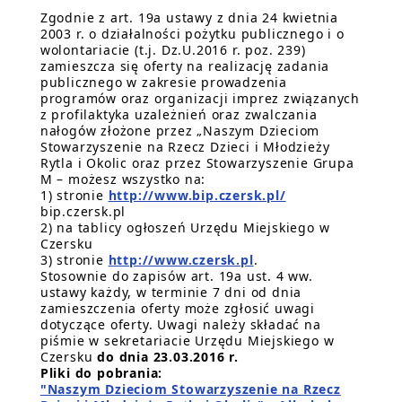
Zgodnie z art. 19a ustawy z dnia 24 kwietnia
2003 r. o działalności pożytku publicznego i o
wolontariacie (t.j. Dz.U.2016 r. poz. 239)
zamieszcza się oferty na realizację zadania
publicznego w zakresie prowadzenia
programów oraz organizacji imprez związanych
z profilaktyka uzależnień oraz zwalczania
nałogów złożone przez „Naszym Dzieciom
Stowarzyszenie na Rzecz Dzieci i Młodzieży
Rytla i Okolic oraz przez Stowarzyszenie Grupa
M – możesz wszystko na:
1) stronie
http://www.bip.czersk.pl/
bip.czersk.pl
2) na tablicy ogłoszeń Urzędu Miejskiego w
Czersku
3) stronie
http://www.czersk.pl
.
Stosownie do zapisów art. 19a ust. 4 ww.
ustawy każdy, w terminie 7 dni od dnia
zamieszczenia oferty może zgłosić uwagi
dotyczące oferty. Uwagi należy składać na
piśmie w sekretariacie Urzędu Miejskiego w
Czersku
do dnia 23.03.2016 r.
Pliki do pobrania:
"Naszym Dzieciom Stowarzyszenie na Rzecz