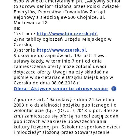
osób w wieku emerytalnym pn. „Aktywny senior
to zdrowy senior” złożoną przez Polski Związek
Emerytów, Rencistów i Inwalidów Zarząd
Rejonowy z siedzibą 89-600 Chojnice, ul.
Mickiewicza 12
na:
1) stronie
http://www.bip.czersk.pl/
,
2) na tablicy ogłoszeń Urzędu Miejskiego w
Czersku,
3) stronie
http://www.czersk.pl
.
Stosownie do zapisów art. 19a ust. 4 ww.
ustawy każdy, w terminie 7 dni od dnia
zamieszczenia oferty może zgłosić uwagi
dotyczące oferty. Uwagi należy składać na
piśmie w sekretariacie Urzędu Miejskiego w
Czersku do dnia 08.06.2018 r.
Ofera - Aktywny senior to zdrowy senior
Zgodnie z art. 19a ustawy z dnia 24 kwietnia
2003 r. o działalności pożytku publicznego i o
wolontariacie (t.j. - (Dz.U. z 2018 r. poz. 450 ze
zm.) zamieszcza się ofertę na realizację zadań
publicznych w zakresie upowszechniania
kultury fizycznej pn „Szkolenie sportowe dzieci
i młodzieży” złożoną przez Stowarzyszenie