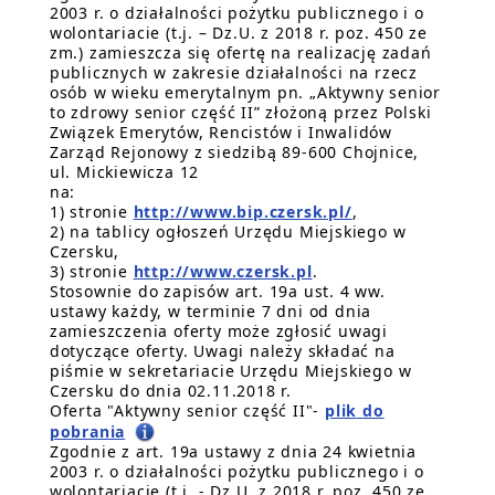
2003 r. o działalności pożytku publicznego i o
wolontariacie (t.j. – Dz.U. z 2018 r. poz. 450 ze
zm.) zamieszcza się ofertę na realizację zadań
publicznych w zakresie działalności na rzecz
osób w wieku emerytalnym pn. „Aktywny senior
to zdrowy senior część II” złożoną przez Polski
Związek Emerytów, Rencistów i Inwalidów
Zarząd Rejonowy z siedzibą 89-600 Chojnice,
ul. Mickiewicza 12
na:
1) stronie
http://www.bip.czersk.pl/
,
2) na tablicy ogłoszeń Urzędu Miejskiego w
Czersku,
3) stronie
http://www.czersk.pl
.
Stosownie do zapisów art. 19a ust. 4 ww.
ustawy każdy, w terminie 7 dni od dnia
zamieszczenia oferty może zgłosić uwagi
dotyczące oferty. Uwagi należy składać na
piśmie w sekretariacie Urzędu Miejskiego w
Czersku do dnia 02.11.2018 r.
Oferta "Aktywny senior część II"-
plik do
pobrania
Zgodnie z art. 19a ustawy z dnia 24 kwietnia
2003 r. o działalności pożytku publicznego i o
wolontariacie (t.j. - Dz.U. z 2018 r. poz. 450 ze