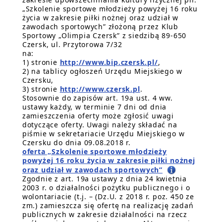
„Szkolenie sportowe młodzieży powyżej 16 roku
życia w zakresie piłki nożnej oraz udział w
zawodach sportowych” złożoną przez Klub
Sportowy „Olimpia Czersk” z siedzibą 89-650
Czersk, ul. Przytorowa 7/32
na:
1) stronie
http://www.bip.czersk.pl/
,
2) na tablicy ogłoszeń Urzędu Miejskiego w
Czersku,
3) stronie
http://www.czersk.pl
.
Stosownie do zapisów art. 19a ust. 4 ww.
ustawy każdy, w terminie 7 dni od dnia
zamieszczenia oferty może zgłosić uwagi
dotyczące oferty. Uwagi należy składać na
piśmie w sekretariacie Urzędu Miejskiego w
Czersku do dnia 09.08.2018 r.
oferta „Szkolenie sportowe młodzieży
powyżej 16 roku życia w zakresie piłki nożnej
oraz udział w zawodach sportowych”
Zgodnie z art. 19a ustawy z dnia 24 kwietnia
2003 r. o działalności pożytku publicznego i o
wolontariacie (t.j. – (Dz.U. z 2018 r. poz. 450 ze
zm.) zamieszcza się ofertę na realizację zadań
publicznych w zakresie działalności na rzecz