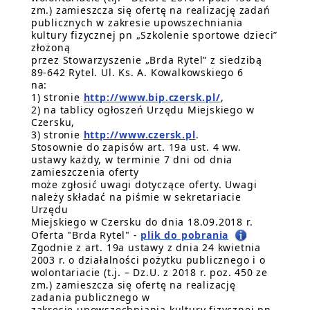
zm.) zamieszcza się ofertę na realizację zadań
publicznych w zakresie upowszechniania
kultury fizycznej pn „Szkolenie sportowe dzieci”
złożoną
przez Stowarzyszenie „Brda Rytel” z siedzibą
89-642 Rytel. Ul. Ks. A. Kowalkowskiego 6
na:
1) stronie
http://www.bip.czersk.pl/
,
2) na tablicy ogłoszeń Urzędu Miejskiego w
Czersku,
3) stronie
http://www.czersk.pl
.
Stosownie do zapisów art. 19a ust. 4 ww.
ustawy każdy, w terminie 7 dni od dnia
zamieszczenia oferty
może zgłosić uwagi dotyczące oferty. Uwagi
należy składać na piśmie w sekretariacie
Urzędu
Miejskiego w Czersku do dnia 18.09.2018 r.
Oferta "Brda Rytel" -
plik do pobrania
Zgodnie z art. 19a ustawy z dnia 24 kwietnia
2003 r. o działalności pożytku publicznego i o
wolontariacie (t.j. – Dz.U. z 2018 r. poz. 450 ze
zm.) zamieszcza się ofertę na realizację
zadania publicznego w
zakresie upowszechniania kultury fizycznej pn.