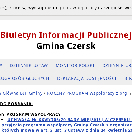
kies), które są wymagane do poprawnej pracy naszego serwi
Biuletyn Informacji Publicznej
Gmina Czersk
W
DZIENNIK USTAW
MONITOR POLSKI
DZIENNIK UR
ŁUGA OSÓB GŁUCHYCH
DEKLARACJA DOSTĘPNOŚCI
BIP
a Główna BIP Gminy
/
ROCZNY PROGRAM współpracy z org.
/
 DO POBRANIA:
NY PROGRAM WSPÓŁPRACY
UCHWAŁA Nr XXVI/305/20 RADY MIEJSKIEJ W CZERSKU z 
przyjęcia programu współpracy Gminy Czersk z organiza
których mowa w art. 3 ust. 3 ustawy z dnia 24 kwietnia 2