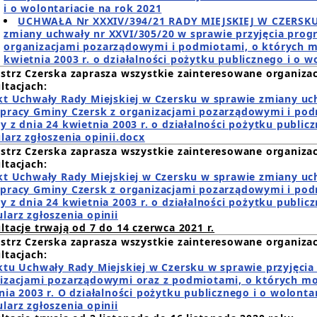
i o wolontariacie na rok 2021
UCHWAŁA Nr XXXIV/394/21 RADY MIEJSKIEJ W CZERSKU z
zmiany uchwały nr XXVI/305/20 w sprawie przyjęcia pro
organizacjami pozarządowymi i podmiotami, o których mo
kwietnia 2003 r. o działalności pożytku publicznego i o w
strz Czerska zaprasza
wszystkie zainteresowane organizac
ltacjach:
kt Uchwały Rady Miejskiej w Czersku w sprawie zmiany uc
pracy Gminy Czersk z organizacjami pozarządowymi i podm
y z dnia 24 kwietnia 2003 r. o działalności pożytku public
larz zgłoszenia opinii.docx
strz Czerska zaprasza
wszystkie zainteresowane organizac
ltacjach:
kt Uchwały Rady Miejskiej w Czersku w sprawie zmiany uc
pracy Gminy Czersk z organizacjami pozarządowymi i podm
y z dnia 24 kwietnia 2003 r. o działalności pożytku public
larz zgłoszenia opinii
ltacje trwają od 7 do 14 czerwca 2021 r.
strz Czerska zaprasza
wszystkie zainteresowane organizac
ltacjach:
ktu Uchwały Rady Miejskiej w Czersku w sprawie przyjęci
izacjami pozarządowymi oraz z podmiotami, o których mow
nia 2003 r. O działalności pożytku publicznego i o wolontar
larz zgłoszenia opinii