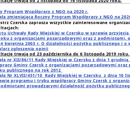
ltacje trwają od 2 listopada do 16 listopada 2020 roku.
y Program Współpracy z NGO na 2020 r.
ła zmieniająca Roczny Program Współpracy z NGO na 2020 r
strz Czerska zaprasza
wszystkie zainteresowane organizac
ltacjach:
ktu Uchwały Rady Miejskiej w Czersku w sprawie przyjęc
roku z organizacjami pozarządowymi oraz z podmiotami, o
24 kwietnia 2003 r. O działalności pożytku publicznego i o 
larz zgłoszenia opinii
ltacje trwają od 23 października do 6 listopada 2019 roku.
ła nr XII/86/11 Rady Miejskiej w Czersku z dnia 1 grudnia
pracy Gminy Czersk z organizacjami pozarządowymi oraz
ku publicznego na rok 2012
ła Nr XLVII/451/10 Rady Miejskiej w Czersku z dnia 10 lis
awie programu i trybu współpracy Gminy Czersk z organi
podmiotami prowadzącymi działalność pożytku publiczneg