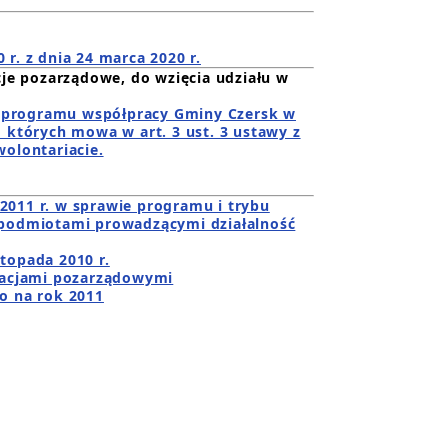
. z dnia 24 marca 2020 r.
je pozarządowe, do wzięcia udziału w
ia programu współpracy Gminy Czersk w
 których mowa w art. 3 ust. 3 ustawy z
wolontariacie.
 2011 r. w sprawie programu i trybu
 podmiotami prowadzącymi działalność
topada 2010 r.
zacjami pozarządowymi
o na rok 2011