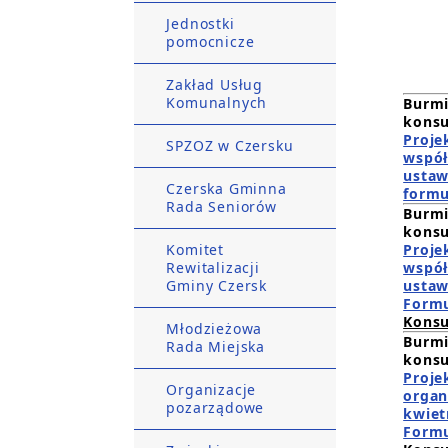
Jednostki
pomocnicze
Zakład Usług
Komunalnych
Burmi
konsu
Proje
SPZOZ w Czersku
współ
ustaw
Czerska Gminna
formu
Rada Seniorów
Burmi
konsu
Komitet
Proje
Rewitalizacji
współ
Gminy Czersk
ustaw
Formu
Konsu
Młodzieżowa
Burmi
Rada Miejska
konsu
Proje
Organizacje
organ
pozarządowe
kwiet
Formu