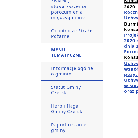
Konsu
Związki,
stowarzyszenia i
2020
porozumienia
Roczn
międzygminne
Uchwa
Burmi
konsu
Ochotnicze Straże
Proje
Pożarne
2020 
dnia 
MENU
Formu
TEMATYCZNE
Konsu
Uchwa
Informacje ogólne
współ
o gminie
pożyt
Uchwa
w spr
Statut Gminy
oraz 
Czersk
Herb i flaga
Gminy Czersk
Raport o stanie
gminy