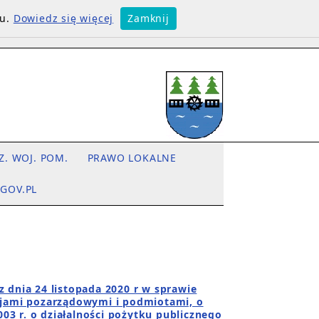
su.
Dowiedz się więcej
Zamknij
Z. WOJ. POM.
PRAWO LOKALNE
.GOV.PL
dnia 24 listopada 2020 r w sprawie
cjami pozarządowymi i podmiotami, o
003 r. o działalności pożytku publicznego