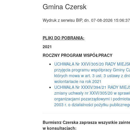
Gmina Czersk
Wydruk z serwisu BIP, dn.
07-08-2026 15:06:37
PLIKI DO POBRANIA:
2021
ROCZNY PROGRAM WSPÓŁPRACY
UCHWAŁA Nr XXVI/305/20 RADY MIEJSKIE
przyjęcia programu współpracy Gminy Cz
których mowa w art. 3 ust. 3 ustawy z dni
wolontariacie na rok 2021
UCHWAŁA Nr XXXIV/394/21 RADY MIEJSK
zmiany uchwały nr XXVI/305/20 w sprawi
organizacjami pozarządowymi i podmiotami
2003 r. o działalności pożytku publiczneg
Burmistrz Czerska zaprasza
wszystkie zaint
w konsultacjach: