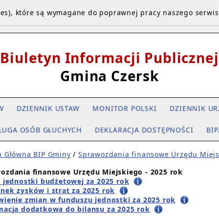
kies), które są wymagane do poprawnej pracy naszego serwi
Biuletyn Informacji Publicznej
Gmina Czersk
W
DZIENNIK USTAW
MONITOR POLSKI
DZIENNIK UR
ŁUGA OSÓB GŁUCHYCH
DEKLARACJA DOSTĘPNOŚCI
BIP
a Główna BIP Gminy
/
Sprawozdania finansowe Urzędu Miejs
ozdania finansowe Urzędu Miejskiego - 2025 rok
s jednostki budżetowej za 2025 rok
nek zysków i strat za 2025 rok
wienie zmian w funduszu jednostki za 2025 rok
macja dodatkowa do bilansu za 2025 rok