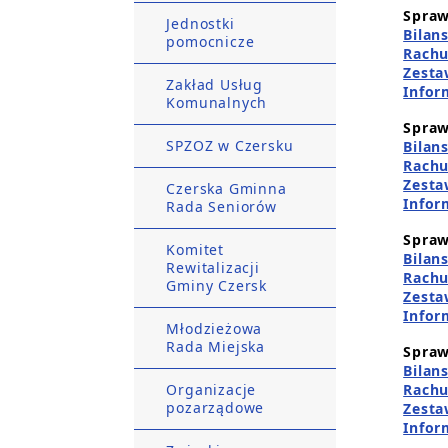
Spraw
Jednostki
Bilan
pomocnicze
Rachu
Zesta
Zakład Usług
Infor
Komunalnych
Spraw
SPZOZ w Czersku
Bilan
Rachu
Zesta
Czerska Gminna
Infor
Rada Seniorów
Spraw
Komitet
Bilan
Rewitalizacji
Rachu
Gminy Czersk
Zesta
Infor
Młodzieżowa
Rada Miejska
Spraw
Bilan
Organizacje
Rachu
pozarządowe
Zesta
Infor