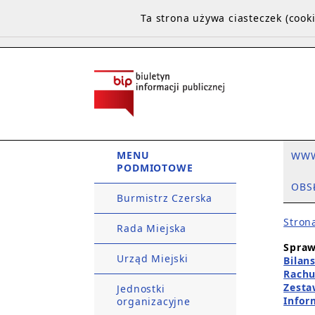
Ta strona używa ciasteczek (coo
MENU
WW
PODMIOTOWE
OBS
Burmistrz Czerska
Stron
Rada Miejska
Spraw
Urząd Miejski
Bilan
Rachu
Zesta
Jednostki
Infor
organizacyjne