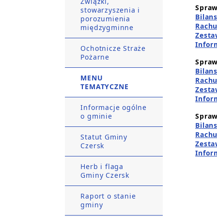
Związki,
Spraw
stowarzyszenia i
Bilan
porozumienia
Rachu
międzygminne
Zesta
Infor
Ochotnicze Straże
Pożarne
Spraw
Bilan
MENU
Rachu
TEMATYCZNE
Zesta
Infor
Informacje ogólne
o gminie
Spraw
Bilan
Rachu
Statut Gminy
Zesta
Czersk
Infor
Herb i flaga
Gminy Czersk
Raport o stanie
gminy