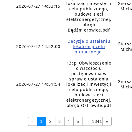
lokalizacji inwestycji
Giers
2026-07-27 14:53:15
celu publicznego,
Mich
budowa sieci
elektronergetycznej,
obręb
Będźmierowice.pdf
Decyzje o ustaleniu
Giers
2026-07-27 14:52:00
lokalizacji celu
Mich
publicznego.
13cp_Obwieszczenie
o wszczęciu
postępowania w
sprawie ustalenia
Giers
2026-07-27 14:51:54
lokalizacji inwestycji
Mich
celu publicznego,
budowa sieci
elektronergetycznej,
obręb Ostrowite.pdf
«
1
2
3
4
5
...
1341
»