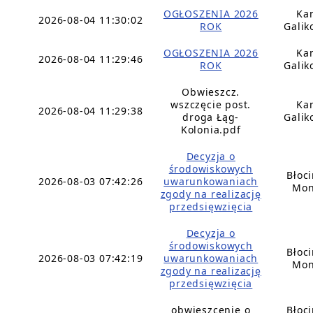
OGŁOSZENIA 2026
Ka
2026-08-04 11:30:02
ROK
Galik
OGŁOSZENIA 2026
Ka
2026-08-04 11:29:46
ROK
Galik
Obwieszcz.
wszczęcie post.
Ka
2026-08-04 11:29:38
droga Łąg-
Galik
Kolonia.pdf
Decyzja o
środowiskowych
Błoc
2026-08-03 07:42:26
uwarunkowaniach
Mon
zgody na realizację
przedsięwzięcia
Decyzja o
środowiskowych
Błoc
2026-08-03 07:42:19
uwarunkowaniach
Mon
zgody na realizację
przedsięwzięcia
obwieszcenie o
Błoc