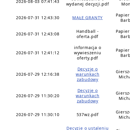
2026-08-03 07:41:43
wydanej decyzji.pdf
Mon
Papie
2026-07-31 12:43:30
MAŁE GRANTY
Bar
Handball -
Papie
2026-07-31 12:43:08
oferta.pdf
Bar
informacja o
Papie
2026-07-31 12:41:12
wywieszeniu
Bar
oferty.pdf
Decyzje o
Giers
2026-07-29 12:16:38
warunkach
Mich
zabudowy
Decyzje o
Giers
2026-07-29 11:30:20
warunkach
Mich
zabudowy
Giers
2026-07-29 11:30:10
537wz.pdf
Mich
Decyzje o ustaleniu