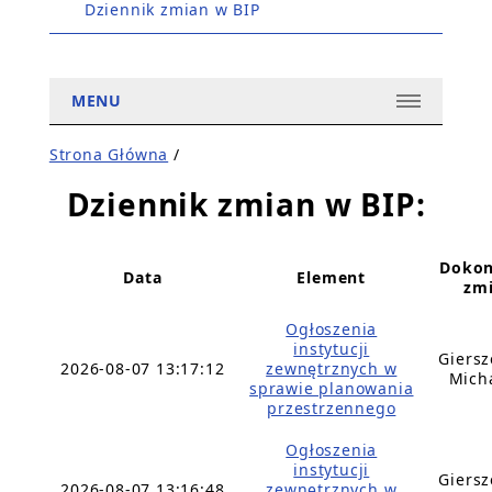
Dziennik zmian w BIP
MENU
Strona Główna
/
Dziennik zmian w BIP:
Dokon
Data
Element
zm
Ogłoszenia
instytucji
Giers
2026-08-07 13:17:12
zewnętrznych w
Mich
sprawie planowania
przestrzennego
Ogłoszenia
instytucji
Giers
2026-08-07 13:16:48
zewnętrznych w