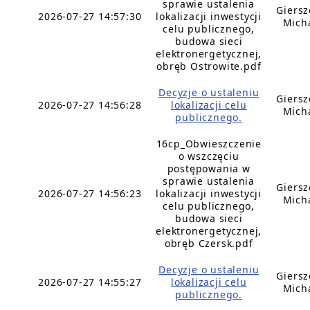
sprawie ustalenia
Giers
2026-07-27 14:57:30
lokalizacji inwestycji
Mich
celu publicznego,
budowa sieci
elektronergetycznej,
obręb Ostrowite.pdf
Decyzje o ustaleniu
Giers
2026-07-27 14:56:28
lokalizacji celu
Mich
publicznego.
16cp_Obwieszczenie
o wszczęciu
postępowania w
sprawie ustalenia
Giers
2026-07-27 14:56:23
lokalizacji inwestycji
Mich
celu publicznego,
budowa sieci
elektronergetycznej,
obręb Czersk.pdf
Decyzje o ustaleniu
Giers
2026-07-27 14:55:27
lokalizacji celu
Mich
publicznego.