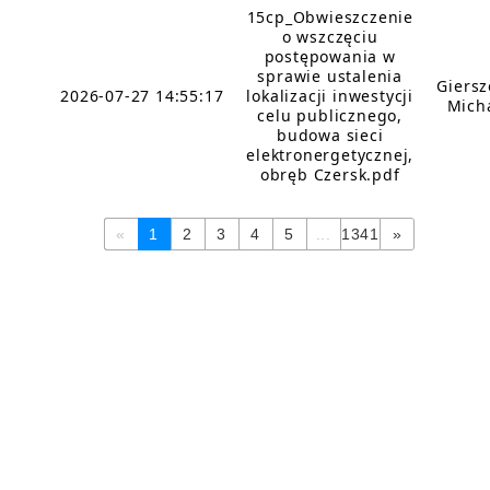
15cp_Obwieszczenie
o wszczęciu
postępowania w
sprawie ustalenia
Giers
2026-07-27 14:55:17
lokalizacji inwestycji
Mich
celu publicznego,
budowa sieci
elektronergetycznej,
obręb Czersk.pdf
«
1
2
3
4
5
...
1341
»