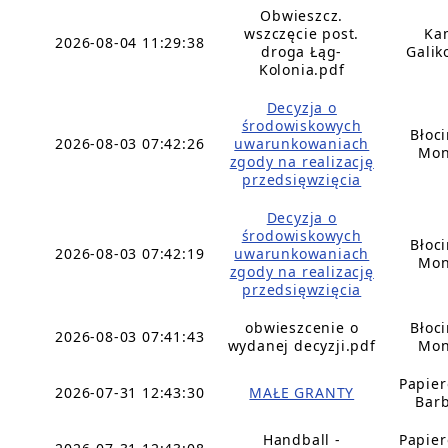
Obwieszcz.
wszczęcie post.
Ka
2026-08-04 11:29:38
droga Łąg-
Galik
Kolonia.pdf
Decyzja o
środowiskowych
Błoc
2026-08-03 07:42:26
uwarunkowaniach
Mon
zgody na realizację
przedsięwzięcia
Decyzja o
środowiskowych
Błoc
2026-08-03 07:42:19
uwarunkowaniach
Mon
zgody na realizację
przedsięwzięcia
obwieszcenie o
Błoc
2026-08-03 07:41:43
wydanej decyzji.pdf
Mon
Papie
2026-07-31 12:43:30
MAŁE GRANTY
Bar
Handball -
Papie