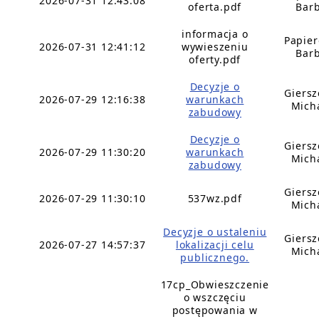
2026-07-31 12:43:08
oferta.pdf
Bar
informacja o
Papie
2026-07-31 12:41:12
wywieszeniu
Bar
oferty.pdf
Decyzje o
Giers
2026-07-29 12:16:38
warunkach
Mich
zabudowy
Decyzje o
Giers
2026-07-29 11:30:20
warunkach
Mich
zabudowy
Giers
2026-07-29 11:30:10
537wz.pdf
Mich
Decyzje o ustaleniu
Giers
2026-07-27 14:57:37
lokalizacji celu
Mich
publicznego.
17cp_Obwieszczenie
o wszczęciu
postępowania w