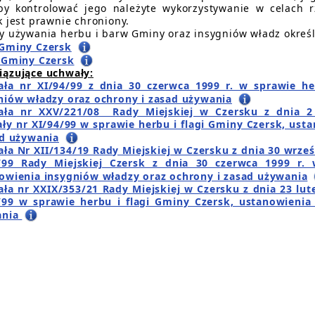
by kontrolować jego należyte wykorzystywanie w celach 
k jest prawnie chroniony.
y używania herbu i barw Gminy oraz insygniów władz określ
Gminy Czersk
 Gminy Czersk
ązujące uchwały:
ła nr XI/94/99 z dnia 30 czerwca 1999 r. w sprawie he
niów władzy oraz ochrony i zasad używania
ła nr XXV/221/08 Rady Miejskiej w Czersku z dnia 2 
ły nr XI/94/99 w sprawie herbu i flagi Gminy Czersk, ust
ad używania
ła Nr XII/134/19 Rady Miejskiej w Czersku z dnia 30 wrze
/99 Rady Miejskiej Czersk z dnia 30 czerwca 1999 r.
owienia insygniów władzy oraz ochrony i zasad używania
ła nr XXIX/353/21 Rady Miejskiej w Czersku z dnia 23 lut
/99 w sprawie herbu i flagi Gminy Czersk, ustanowienia
ania