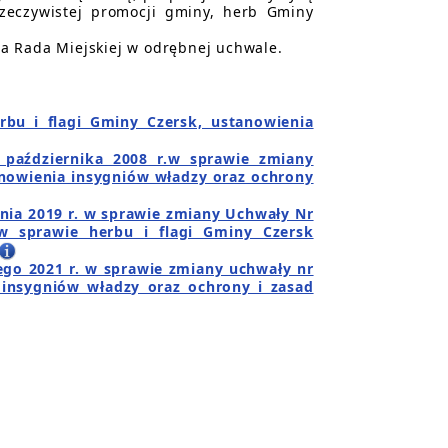
rzeczywistej promocji gminy, herb Gminy
a Rada Miejskiej w odrębnej uchwale.
rbu i flagi Gminy Czersk, ustanowienia
października 2008 r.w sprawie zmiany
anowienia insygniów władzy oraz ochrony
śnia 2019 r. w sprawie zmiany Uchwały Nr
 w sprawie herbu i flagi Gminy Czersk
ego 2021 r. w sprawie zmiany uchwały nr
 insygniów władzy oraz ochrony i zasad