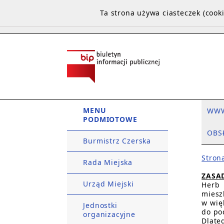
Ta strona używa ciasteczek (coo
MENU
WW
PODMIOTOWE
OBS
Burmistrz Czerska
Stron
Rada Miejska
ZASA
Urząd Miejski
Herb 
miesz
w wię
Jednostki
do po
organizacyjne
Dlate