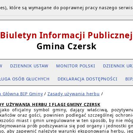
kies), które są wymagane do poprawnej pracy naszego serwi
Biuletyn Informacji Publicznej
Gmina Czersk
W
DZIENNIK USTAW
MONITOR POLSKI
DZIENNIK UR
ŁUGA OSÓB GŁUCHYCH
DEKLARACJA DOSTĘPNOŚCI
BIP
a Główna BIP Gminy
/
Zasady używania herbu
/
DY UŻYWANIA HERBU I FLAGI GMINY CZERSK
jako oficjalny symbol gminy, dający właściwą, pozytywn
kańców oraz gości, powinien podlegać szczególnej ochronie
kszości miast i gmin uregulowane w ten sposób, by nie móg
dejmowania prób podszywania się pod organy i jednostki g
go, aby zapewnić należyte warunki eksponowania herbu, jeg