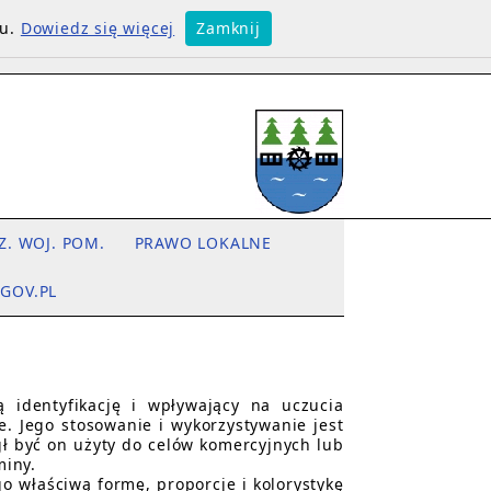
su.
Dowiedz się więcej
Zamknij
Z. WOJ. POM.
PRAWO LOKALNE
.GOV.PL
ą identyfikację i wpływający na uczucia
. Jego stosowanie i wykorzystywanie jest
ł być on użyty do celów komercyjnych lub
miny.
o właściwą formę, proporcje i kolorystykę