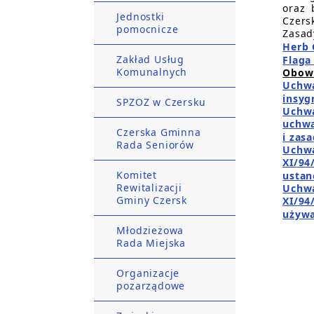
oraz 
Jednostki
Czers
pomocnicze
Zasad
Herb 
Zakład Usług
Flaga
Komunalnych
Obowi
Uchwa
insyg
SPZOZ w Czersku
Uchwa
uchwa
Czerska Gminna
i zas
Rada Seniorów
Uchwa
XI/94
Komitet
ustan
Rewitalizacji
Uchwa
Gminy Czersk
XI/94
używ
Młodzieżowa
Rada Miejska
Organizacje
pozarządowe