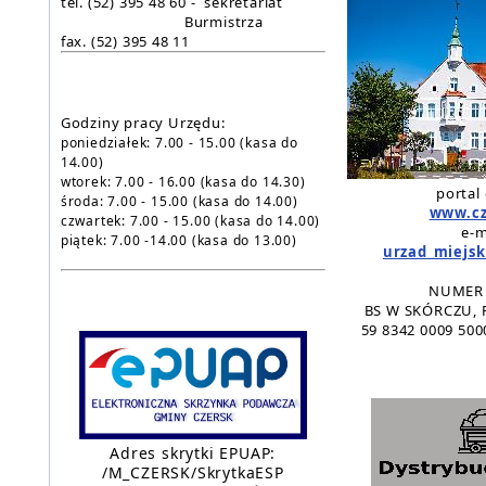
tel. (52) 395 48 60 - sekretariat
Burmistrza
fax.
(52) 395 48 11
Godziny pracy Urzędu:
poniedziałek: 7.00 - 15.00
(kasa do
14.00)
wtorek: 7.00 - 16.00 (kasa do 14.30)
portal
środa: 7.00 - 15.00 (kasa do 14.00)
www.cz
czwartek: 7.00 - 15.00 (kasa do 14.00)
e-m
piątek: 7.00 -14.00 (kasa do 13.00)
urzad_miejski
NUMER 
BS W SKÓRCZU, 
59 8342 0009 500
Adres skrytki EPUAP:
/M_CZERSK/SkrytkaESP