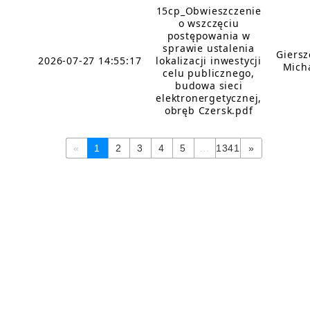
15cp_Obwieszczenie
o wszczęciu
postępowania w
sprawie ustalenia
Giers
2026-07-27 14:55:17
lokalizacji inwestycji
Mich
celu publicznego,
budowa sieci
elektronergetycznej,
obręb Czersk.pdf
«
1
2
3
4
5
...
1341
»