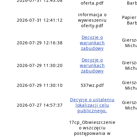
2026-07-31 12:43:08
oferta.pdf
Bar
informacja o
Papie
2026-07-31 12:41:12
wywieszeniu
Bar
oferty.pdf
Decyzje o
Giers
2026-07-29 12:16:38
warunkach
Mich
zabudowy
Decyzje o
Giers
2026-07-29 11:30:20
warunkach
Mich
zabudowy
Giers
2026-07-29 11:30:10
537wz.pdf
Mich
Decyzje o ustaleniu
Giers
2026-07-27 14:57:37
lokalizacji celu
Mich
publicznego.
17cp_Obwieszczenie
o wszczęciu
postępowania w