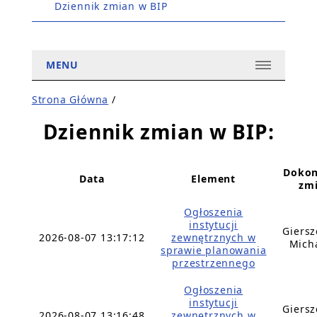
Dziennik zmian w BIP
MENU
Strona Główna
/
Dziennik zmian w BIP:
Dokon
Data
Element
zm
Ogłoszenia
instytucji
Giers
2026-08-07 13:17:12
zewnętrznych w
Mich
sprawie planowania
przestrzennego
Ogłoszenia
instytucji
Giers
2026-08-07 13:16:48
zewnętrznych w