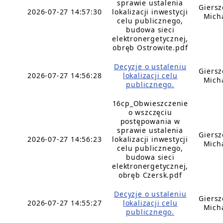
sprawie ustalenia
Giers
2026-07-27 14:57:30
lokalizacji inwestycji
Mich
celu publicznego,
budowa sieci
elektronergetycznej,
obręb Ostrowite.pdf
Decyzje o ustaleniu
Giers
2026-07-27 14:56:28
lokalizacji celu
Mich
publicznego.
16cp_Obwieszczenie
o wszczęciu
postępowania w
sprawie ustalenia
Giers
2026-07-27 14:56:23
lokalizacji inwestycji
Mich
celu publicznego,
budowa sieci
elektronergetycznej,
obręb Czersk.pdf
Decyzje o ustaleniu
Giers
2026-07-27 14:55:27
lokalizacji celu
Mich
publicznego.