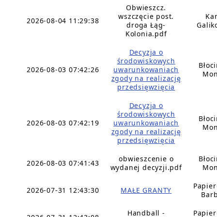
Obwieszcz.
wszczęcie post.
Ka
2026-08-04 11:29:38
droga Łąg-
Galik
Kolonia.pdf
Decyzja o
środowiskowych
Błoc
2026-08-03 07:42:26
uwarunkowaniach
Mon
zgody na realizację
przedsięwzięcia
Decyzja o
środowiskowych
Błoc
2026-08-03 07:42:19
uwarunkowaniach
Mon
zgody na realizację
przedsięwzięcia
obwieszcenie o
Błoc
2026-08-03 07:41:43
wydanej decyzji.pdf
Mon
Papie
2026-07-31 12:43:30
MAŁE GRANTY
Bar
Handball -
Papie