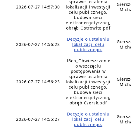
sprawie ustalenia
Giers
2026-07-27 14:57:30
lokalizacji inwestycji
Mich
celu publicznego,
budowa sieci
elektronergetycznej,
obręb Ostrowite.pdf
Decyzje o ustaleniu
Giers
2026-07-27 14:56:28
lokalizacji celu
Mich
publicznego.
16cp_Obwieszczenie
o wszczęciu
postępowania w
sprawie ustalenia
Giers
2026-07-27 14:56:23
lokalizacji inwestycji
Mich
celu publicznego,
budowa sieci
elektronergetycznej,
obręb Czersk.pdf
Decyzje o ustaleniu
Giers
2026-07-27 14:55:27
lokalizacji celu
Mich
publicznego.