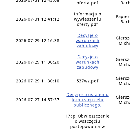
2026-07-31 12:43:08
oferta.pdf
Bar
informacja o
Papie
2026-07-31 12:41:12
wywieszeniu
Bar
oferty.pdf
Decyzje o
Giers
2026-07-29 12:16:38
warunkach
Mich
zabudowy
Decyzje o
Giers
2026-07-29 11:30:20
warunkach
Mich
zabudowy
Giers
2026-07-29 11:30:10
537wz.pdf
Mich
Decyzje o ustaleniu
Giers
2026-07-27 14:57:37
lokalizacji celu
Mich
publicznego.
17cp_Obwieszczenie
o wszczęciu
postępowania w