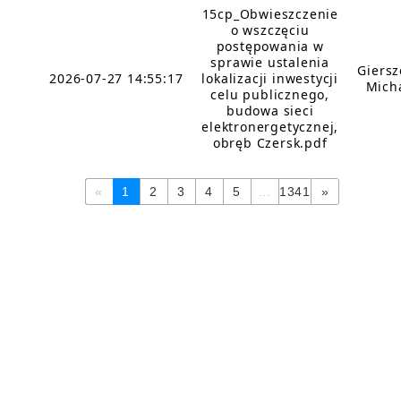
15cp_Obwieszczenie
o wszczęciu
postępowania w
sprawie ustalenia
Giers
2026-07-27 14:55:17
lokalizacji inwestycji
Mich
celu publicznego,
budowa sieci
elektronergetycznej,
obręb Czersk.pdf
«
1
2
3
4
5
...
1341
»