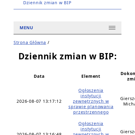
Dziennik zmian w BIP
MENU
Strona Główna
/
Dziennik zmian w BIP:
Dokon
Data
Element
zm
Ogłoszenia
instytucji
Giers
2026-08-07 13:17:12
zewnętrznych w
Mich
sprawie planowania
przestrzennego
Ogłoszenia
instytucji
Giers
2026-08-07 13:16:48
zewnętrznych w