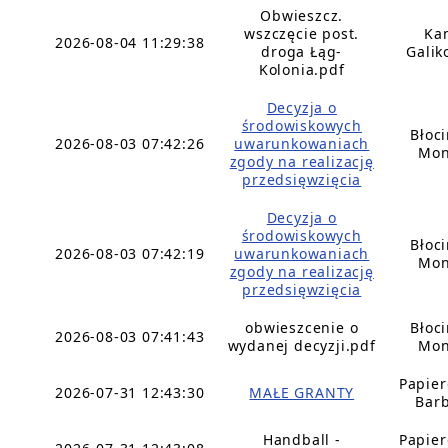
Obwieszcz.
wszczęcie post.
Ka
2026-08-04 11:29:38
droga Łąg-
Galik
Kolonia.pdf
Decyzja o
środowiskowych
Błoc
2026-08-03 07:42:26
uwarunkowaniach
Mon
zgody na realizację
przedsięwzięcia
Decyzja o
środowiskowych
Błoc
2026-08-03 07:42:19
uwarunkowaniach
Mon
zgody na realizację
przedsięwzięcia
obwieszcenie o
Błoc
2026-08-03 07:41:43
wydanej decyzji.pdf
Mon
Papie
2026-07-31 12:43:30
MAŁE GRANTY
Bar
Handball -
Papie