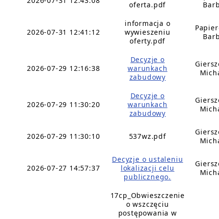
2026-07-31 12:43:08
oferta.pdf
Bar
informacja o
Papie
2026-07-31 12:41:12
wywieszeniu
Bar
oferty.pdf
Decyzje o
Giers
2026-07-29 12:16:38
warunkach
Mich
zabudowy
Decyzje o
Giers
2026-07-29 11:30:20
warunkach
Mich
zabudowy
Giers
2026-07-29 11:30:10
537wz.pdf
Mich
Decyzje o ustaleniu
Giers
2026-07-27 14:57:37
lokalizacji celu
Mich
publicznego.
17cp_Obwieszczenie
o wszczęciu
postępowania w