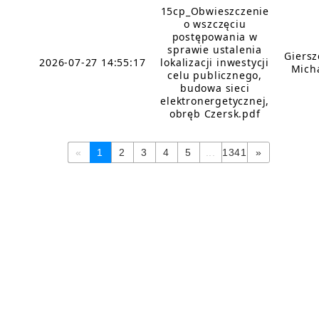
15cp_Obwieszczenie
o wszczęciu
postępowania w
sprawie ustalenia
Giers
2026-07-27 14:55:17
lokalizacji inwestycji
Mich
celu publicznego,
budowa sieci
elektronergetycznej,
obręb Czersk.pdf
«
1
2
3
4
5
...
1341
»