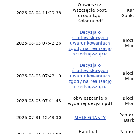
Obwieszcz.
wszczęcie post.
Ka
2026-08-04 11:29:38
droga Łąg-
Galik
Kolonia.pdf
Decyzja o
środowiskowych
Błoc
2026-08-03 07:42:26
uwarunkowaniach
Mon
zgody na realizację
przedsięwzięcia
Decyzja o
środowiskowych
Błoc
2026-08-03 07:42:19
uwarunkowaniach
Mon
zgody na realizację
przedsięwzięcia
obwieszcenie o
Błoc
2026-08-03 07:41:43
wydanej decyzji.pdf
Mon
Papie
2026-07-31 12:43:30
MAŁE GRANTY
Bar
Handball -
Papie