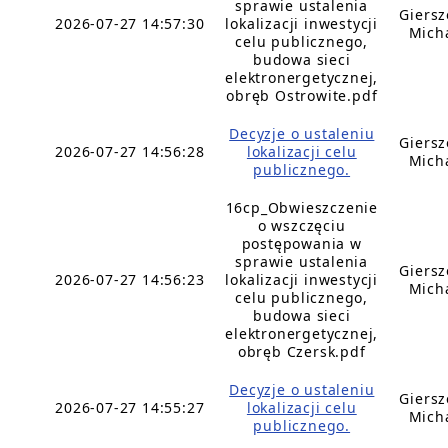
sprawie ustalenia
Giers
2026-07-27 14:57:30
lokalizacji inwestycji
Mich
celu publicznego,
budowa sieci
elektronergetycznej,
obręb Ostrowite.pdf
Decyzje o ustaleniu
Giers
2026-07-27 14:56:28
lokalizacji celu
Mich
publicznego.
16cp_Obwieszczenie
o wszczęciu
postępowania w
sprawie ustalenia
Giers
2026-07-27 14:56:23
lokalizacji inwestycji
Mich
celu publicznego,
budowa sieci
elektronergetycznej,
obręb Czersk.pdf
Decyzje o ustaleniu
Giers
2026-07-27 14:55:27
lokalizacji celu
Mich
publicznego.