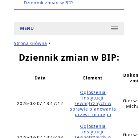
Dziennik zmian w BIP
MENU
Strona Główna
/
Dziennik zmian w BIP:
Dokon
Data
Element
zm
Ogłoszenia
instytucji
Giers
2026-08-07 13:17:12
zewnętrznych w
Mich
sprawie planowania
przestrzennego
Ogłoszenia
instytucji
Giers
2026-08-07 13:16:48
zewnętrznych w