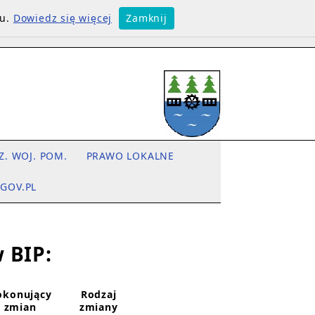
su.
Dowiedz się więcej
Zamknij
Z. WOJ. POM.
PRAWO LOKALNE
.GOV.PL
 BIP:
okonujący
Rodzaj
zmian
zmiany