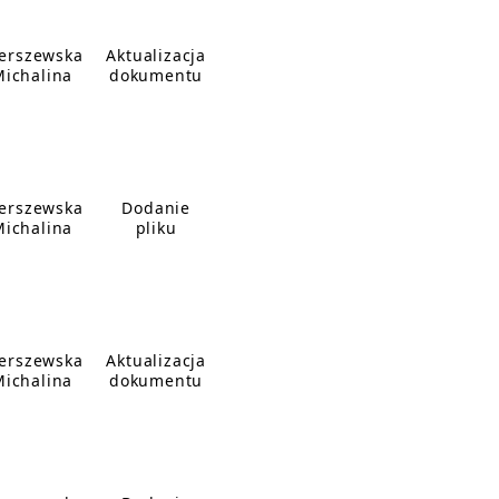
erszewska
Aktualizacja
Michalina
dokumentu
erszewska
Dodanie
Michalina
pliku
erszewska
Aktualizacja
Michalina
dokumentu