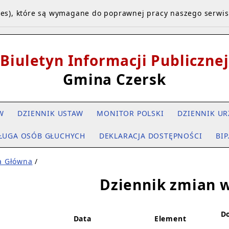
kies), które są wymagane do poprawnej pracy naszego serwi
Biuletyn Informacji Publicznej
Gmina Czersk
W
DZIENNIK USTAW
MONITOR POLSKI
DZIENNIK UR
ŁUGA OSÓB GŁUCHYCH
DEKLARACJA DOSTĘPNOŚCI
BIP
a Główna
/
Dziennik zmian w
D
Data
Element