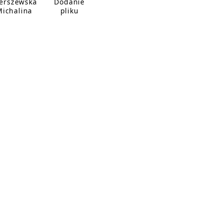
erszewska
Dodanie
Michalina
pliku