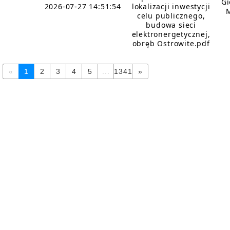
Gi
2026-07-27 14:51:54
lokalizacji inwestycji
celu publicznego,
budowa sieci
elektronergetycznej,
obręb Ostrowite.pdf
«
1
2
3
4
5
...
1341
»