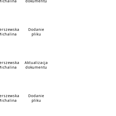
Michalina
dokumentu
erszewska
Dodanie
Michalina
pliku
erszewska
Aktualizacja
Michalina
dokumentu
erszewska
Dodanie
Michalina
pliku