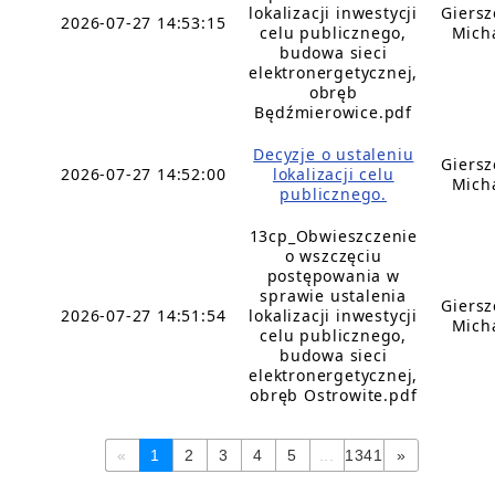
lokalizacji inwestycji
Giers
2026-07-27 14:53:15
celu publicznego,
Mich
budowa sieci
elektronergetycznej,
obręb
Będźmierowice.pdf
Decyzje o ustaleniu
Giers
2026-07-27 14:52:00
lokalizacji celu
Mich
publicznego.
13cp_Obwieszczenie
o wszczęciu
postępowania w
sprawie ustalenia
Giers
2026-07-27 14:51:54
lokalizacji inwestycji
Mich
celu publicznego,
budowa sieci
elektronergetycznej,
obręb Ostrowite.pdf
«
1
2
3
4
5
...
1341
»