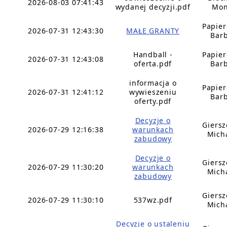
2026-08-03 07:41:43
wydanej decyzji.pdf
Mon
Papie
2026-07-31 12:43:30
MAŁE GRANTY
Bar
Handball -
Papie
2026-07-31 12:43:08
oferta.pdf
Bar
informacja o
Papie
2026-07-31 12:41:12
wywieszeniu
Bar
oferty.pdf
Decyzje o
Giers
2026-07-29 12:16:38
warunkach
Mich
zabudowy
Decyzje o
Giers
2026-07-29 11:30:20
warunkach
Mich
zabudowy
Giers
2026-07-29 11:30:10
537wz.pdf
Mich
Decyzje o ustaleniu