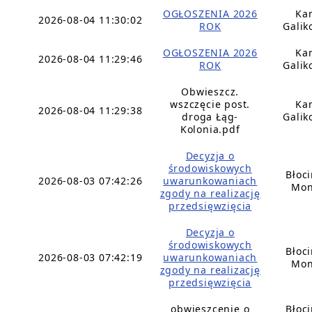
OGŁOSZENIA 2026
Ka
2026-08-04 11:30:02
ROK
Galik
OGŁOSZENIA 2026
Ka
2026-08-04 11:29:46
ROK
Galik
Obwieszcz.
wszczęcie post.
Ka
2026-08-04 11:29:38
droga Łąg-
Galik
Kolonia.pdf
Decyzja o
środowiskowych
Błoc
2026-08-03 07:42:26
uwarunkowaniach
Mon
zgody na realizację
przedsięwzięcia
Decyzja o
środowiskowych
Błoc
2026-08-03 07:42:19
uwarunkowaniach
Mon
zgody na realizację
przedsięwzięcia
obwieszcenie o
Błoc