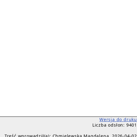
Wersja do druku
Liczba odsłon: 9401
Treść wprowadził(a): Chmielewska Magdalena, 2026-04-02