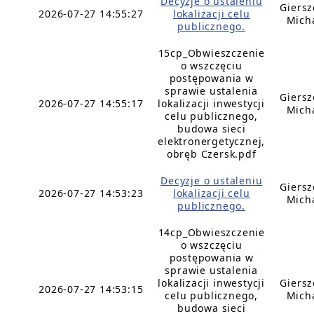
Decyzje o ustaleniu
Giers
2026-07-27 14:55:27
lokalizacji celu
Mich
publicznego.
15cp_Obwieszczenie
o wszczęciu
postępowania w
sprawie ustalenia
Giers
2026-07-27 14:55:17
lokalizacji inwestycji
Mich
celu publicznego,
budowa sieci
elektronergetycznej,
obręb Czersk.pdf
Decyzje o ustaleniu
Giers
2026-07-27 14:53:23
lokalizacji celu
Mich
publicznego.
14cp_Obwieszczenie
o wszczęciu
postępowania w
sprawie ustalenia
lokalizacji inwestycji
Giers
2026-07-27 14:53:15
celu publicznego,
Mich
budowa sieci