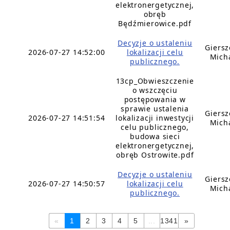
elektronergetycznej,
obręb
Będźmierowice.pdf
Decyzje o ustaleniu
Giers
2026-07-27 14:52:00
lokalizacji celu
Mich
publicznego.
13cp_Obwieszczenie
o wszczęciu
postępowania w
sprawie ustalenia
Giers
2026-07-27 14:51:54
lokalizacji inwestycji
Mich
celu publicznego,
budowa sieci
elektronergetycznej,
obręb Ostrowite.pdf
Decyzje o ustaleniu
Giers
2026-07-27 14:50:57
lokalizacji celu
Mich
publicznego.
«
1
2
3
4
5
...
1341
»