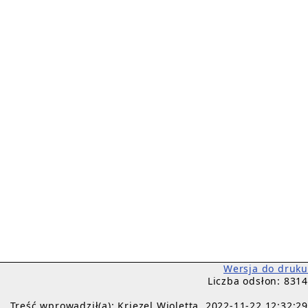
Wersja do druku
Liczba odsłon: 8314
Treść wprowadził(a): Kriezel Wioletta, 2022-11-22 12:32:29