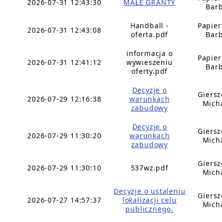
2026-07-31 12:43:30
MAŁE GRANTY
Bar
Handball -
Papie
2026-07-31 12:43:08
oferta.pdf
Bar
informacja o
Papie
2026-07-31 12:41:12
wywieszeniu
Bar
oferty.pdf
Decyzje o
Giers
2026-07-29 12:16:38
warunkach
Mich
zabudowy
Decyzje o
Giers
2026-07-29 11:30:20
warunkach
Mich
zabudowy
Giers
2026-07-29 11:30:10
537wz.pdf
Mich
Decyzje o ustaleniu
Giers
2026-07-27 14:57:37
lokalizacji celu
Mich
publicznego.