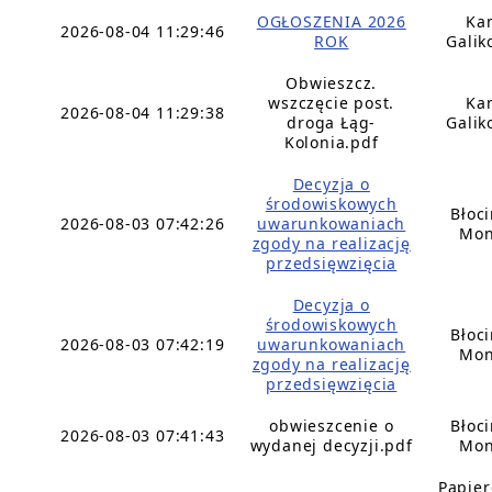
OGŁOSZENIA 2026
Ka
2026-08-04 11:29:46
ROK
Galik
Obwieszcz.
wszczęcie post.
Ka
2026-08-04 11:29:38
droga Łąg-
Galik
Kolonia.pdf
Decyzja o
środowiskowych
Błoc
2026-08-03 07:42:26
uwarunkowaniach
Mon
zgody na realizację
przedsięwzięcia
Decyzja o
środowiskowych
Błoc
2026-08-03 07:42:19
uwarunkowaniach
Mon
zgody na realizację
przedsięwzięcia
obwieszcenie o
Błoc
2026-08-03 07:41:43
wydanej decyzji.pdf
Mon
Papie