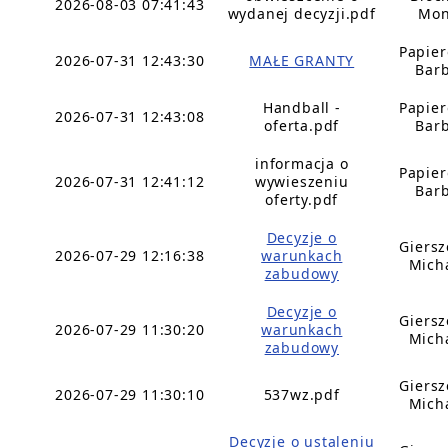
2026-08-03 07:41:43
wydanej decyzji.pdf
Mon
Papie
2026-07-31 12:43:30
MAŁE GRANTY
Bar
Handball -
Papie
2026-07-31 12:43:08
oferta.pdf
Bar
informacja o
Papie
2026-07-31 12:41:12
wywieszeniu
Bar
oferty.pdf
Decyzje o
Giers
2026-07-29 12:16:38
warunkach
Mich
zabudowy
Decyzje o
Giers
2026-07-29 11:30:20
warunkach
Mich
zabudowy
Giers
2026-07-29 11:30:10
537wz.pdf
Mich
Decyzje o ustaleniu