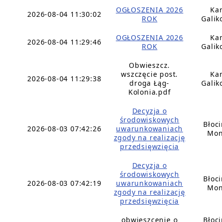
OGŁOSZENIA 2026
Ka
2026-08-04 11:30:02
ROK
Galik
OGŁOSZENIA 2026
Ka
2026-08-04 11:29:46
ROK
Galik
Obwieszcz.
wszczęcie post.
Ka
2026-08-04 11:29:38
droga Łąg-
Galik
Kolonia.pdf
Decyzja o
środowiskowych
Błoc
2026-08-03 07:42:26
uwarunkowaniach
Mon
zgody na realizację
przedsięwzięcia
Decyzja o
środowiskowych
Błoc
2026-08-03 07:42:19
uwarunkowaniach
Mon
zgody na realizację
przedsięwzięcia
obwieszcenie o
Błoc