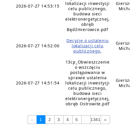
lokalizacji inwestycji
Giers
2026-07-27 14:53:15
celu publicznego,
Mich
budowa sieci
elektronergetycznej,
obręb
Będźmierowice.pdf
Decyzje o ustaleniu
Giers
2026-07-27 14:52:00
lokalizacji celu
Mich
publicznego.
13cp_Obwieszczenie
o wszczęciu
postępowania w
sprawie ustalenia
Giers
2026-07-27 14:51:54
lokalizacji inwestycji
Mich
celu publicznego,
budowa sieci
elektronergetycznej,
obręb Ostrowite.pdf
«
1
2
3
4
5
...
1341
»