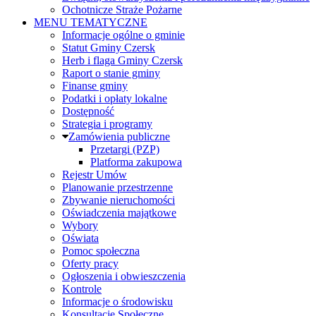
Ochotnicze Straże Pożarne
MENU TEMATYCZNE
Informacje ogólne o gminie
Statut Gminy Czersk
Herb i flaga Gminy Czersk
Raport o stanie gminy
Finanse gminy
Podatki i opłaty lokalne
Dostępność
Strategia i programy
Zamówienia publiczne
Przetargi (PZP)
Platforma zakupowa
Rejestr Umów
Planowanie przestrzenne
Zbywanie nieruchomości
Oświadczenia majątkowe
Wybory
Oświata
Pomoc społeczna
Oferty pracy
Ogłoszenia i obwieszczenia
Kontrole
Informacje o środowisku
Konsultacje Społeczne