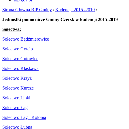
Strona Główna BIP Gminy
/
Kadencja 2015 -2019
/
Jednostki pomocnicze Gminy Czersk w kadencji 2015-2019
Sołectwa:
Sołectwo Będźmierowice
Sołectwo Gotelp
Sołectwo Gutowiec
Sołectwo Klaskawa
Sołectwo Krzyż
Sołectwo Kurcze
Sołectwo Lipki
Sołectwo Łąg
Sołectwo Łąg - Kolonia
Sołectwo Łubna