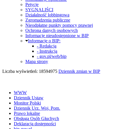
Petycje
SYGNALIŚCI
Działalność lobbingowa
Zgromadzenia publiczne
Nieodpłatne punkty pomocy prawnej
Ochrona danych osobowych
Informacje nieudostępnione w BIP
Informacje o BIP:
- Redakcja
- Instrukcja
- gov.pl/web/bip
Mapa strony
Liczba wyświetleń: 18594975
Dziennik zmian w BIP
WWW
Dziennik Ustaw
Monitor Polski
Dziennik Urz. Woj. Pom.
Prawo lokalne
Obsługa Osób Głuchych
Deklaracja dostępności
bip.gov.pl