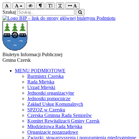
Szukaj
Biuletyn Informacji Publicznej
Gmina Czersk
MENU PODMIOTOWE
Burmistrz Czerska
Rada Miejska
Urząd Miejski
Jednostki organizacyjne
Jednostki pomocnicze
Zakład Usług Komunalnych
SPZOZ w Czersku
Czerska Gminna Rada Seniorów
Komitet Rewitalizacji Gminy Czersk
Młodzieżowa Rada Miejska
Organizacje pozarządowe
Związki, stowarzyszenia i porozumienia międzygminne