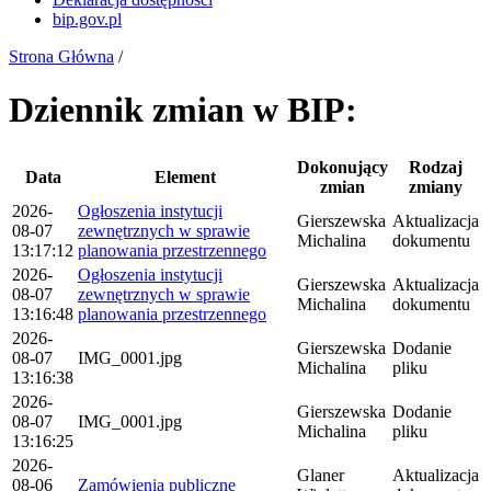
bip.gov.pl
Strona Główna
/
Dziennik zmian w BIP:
Dokonujący
Rodzaj
Data
Element
zmian
zmiany
2026-
Ogłoszenia instytucji
Gierszewska
Aktualizacja
08-07
zewnętrznych w sprawie
Michalina
dokumentu
13:17:12
planowania przestrzennego
2026-
Ogłoszenia instytucji
Gierszewska
Aktualizacja
08-07
zewnętrznych w sprawie
Michalina
dokumentu
13:16:48
planowania przestrzennego
2026-
Gierszewska
Dodanie
08-07
IMG_0001.jpg
Michalina
pliku
13:16:38
2026-
Gierszewska
Dodanie
08-07
IMG_0001.jpg
Michalina
pliku
13:16:25
2026-
Glaner
Aktualizacja
08-06
Zamówienia publiczne