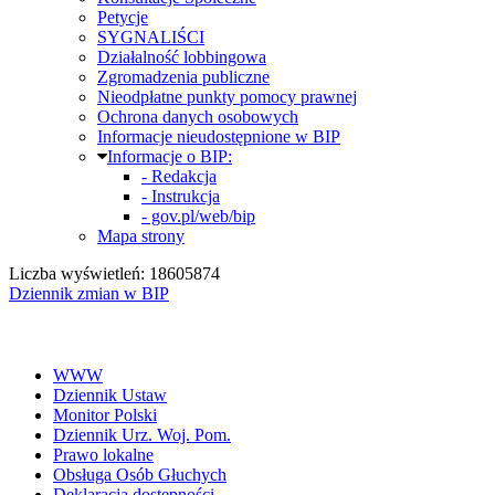
Petycje
SYGNALIŚCI
Działalność lobbingowa
Zgromadzenia publiczne
Nieodpłatne punkty pomocy prawnej
Ochrona danych osobowych
Informacje nieudostępnione w BIP
Informacje o BIP:
- Redakcja
- Instrukcja
- gov.pl/web/bip
Mapa strony
Liczba wyświetleń: 18605874
Dziennik zmian w BIP
WWW
Dziennik Ustaw
Monitor Polski
Dziennik Urz. Woj. Pom.
Prawo lokalne
Obsługa Osób Głuchych
Deklaracja dostępności