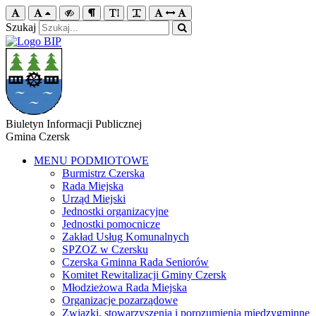
Szukaj
Biuletyn Informacji Publicznej
Gmina Czersk
MENU PODMIOTOWE
Burmistrz Czerska
Rada Miejska
Urząd Miejski
Jednostki organizacyjne
Jednostki pomocnicze
Zakład Usług Komunalnych
SPZOZ w Czersku
Czerska Gminna Rada Seniorów
Komitet Rewitalizacji Gminy Czersk
Młodzieżowa Rada Miejska
Organizacje pozarządowe
Związki, stowarzyszenia i porozumienia międzygminne