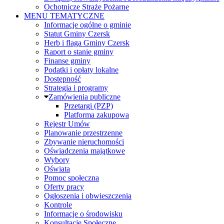
Ochotnicze Straże Pożarne
MENU TEMATYCZNE
Informacje ogólne o gminie
Statut Gminy Czersk
Herb i flaga Gminy Czersk
Raport o stanie gminy
Finanse gminy
Podatki i opłaty lokalne
Dostępność
Strategia i programy
Zamówienia publiczne
Przetargi (PZP)
Platforma zakupowa
Rejestr Umów
Planowanie przestrzenne
Zbywanie nieruchomości
Oświadczenia majątkowe
Wybory
Oświata
Pomoc społeczna
Oferty pracy
Ogłoszenia i obwieszczenia
Kontrole
Informacje o środowisku
Konsultacje Społeczne