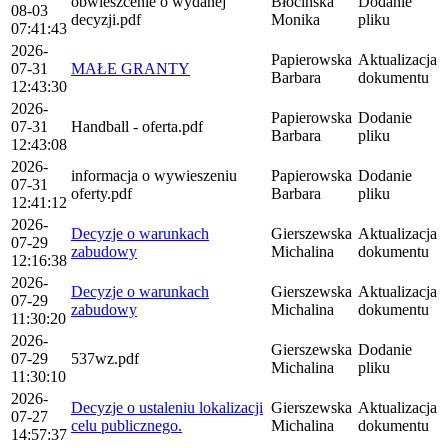
obwieszcenie o wydanej
Błocińska
Dodanie
08-03
decyzji.pdf
Monika
pliku
07:41:43
2026-
Papierowska
Aktualizacja
07-31
MAŁE GRANTY
Barbara
dokumentu
12:43:30
2026-
Papierowska
Dodanie
07-31
Handball - oferta.pdf
Barbara
pliku
12:43:08
2026-
informacja o wywieszeniu
Papierowska
Dodanie
07-31
oferty.pdf
Barbara
pliku
12:41:12
2026-
Decyzje o warunkach
Gierszewska
Aktualizacja
07-29
zabudowy
Michalina
dokumentu
12:16:38
2026-
Decyzje o warunkach
Gierszewska
Aktualizacja
07-29
zabudowy
Michalina
dokumentu
11:30:20
2026-
Gierszewska
Dodanie
07-29
537wz.pdf
Michalina
pliku
11:30:10
2026-
Decyzje o ustaleniu lokalizacji
Gierszewska
Aktualizacja
07-27
celu publicznego.
Michalina
dokumentu
14:57:37