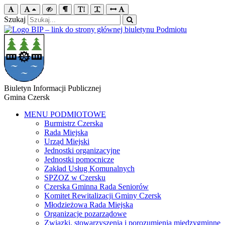
Szukaj
Biuletyn Informacji Publicznej
Gmina Czersk
MENU PODMIOTOWE
Burmistrz Czerska
Rada Miejska
Urząd Miejski
Jednostki organizacyjne
Jednostki pomocnicze
Zakład Usług Komunalnych
SPZOZ w Czersku
Czerska Gminna Rada Seniorów
Komitet Rewitalizacji Gminy Czersk
Młodzieżowa Rada Miejska
Organizacje pozarządowe
Związki, stowarzyszenia i porozumienia międzygminne