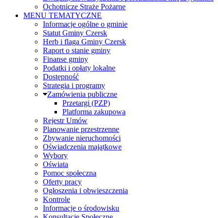
Ochotnicze Straże Pożarne
MENU TEMATYCZNE
Informacje ogólne o gminie
Statut Gminy Czersk
Herb i flaga Gminy Czersk
Raport o stanie gminy
Finanse gminy
Podatki i opłaty lokalne
Dostępność
Strategia i programy
Zamówienia publiczne
Przetargi (PZP)
Platforma zakupowa
Rejestr Umów
Planowanie przestrzenne
Zbywanie nieruchomości
Oświadczenia majątkowe
Wybory
Oświata
Pomoc społeczna
Oferty pracy
Ogłoszenia i obwieszczenia
Kontrole
Informacje o środowisku
Konsultacje Społeczne