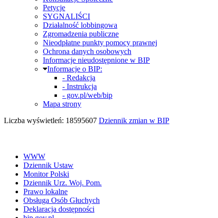
Petycje
SYGNALIŚCI
Działalność lobbingowa
Zgromadzenia publiczne
Nieodpłatne punkty pomocy prawnej
Ochrona danych osobowych
Informacje nieudostępnione w BIP
Informacje o BIP:
- Redakcja
- Instrukcja
- gov.pl/web/bip
Mapa strony
Liczba wyświetleń: 18595607
Dziennik zmian w BIP
WWW
Dziennik Ustaw
Monitor Polski
Dziennik Urz. Woj. Pom.
Prawo lokalne
Obsługa Osób Głuchych
Deklaracja dostępności
bip.gov.pl