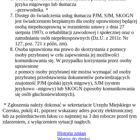
języka migowego lub tłumacza
–przewodnika. *
Dostęp do świadczenia usług tłumacza PJM, SJM, SKOGN
jest świadczeniem bezpłatnym dla osoby uprawnionej będącej
osobą niepełnosprawną w rozumieniu ustawy z dnia 27
sierpnia 1997r. o rehabilitacji zawodowej i społecznej oraz o
zatrudnianiu osób niepełnosprawnych (Dz.U. z 2011r. Nr
127, poz. 721 z późn, zm).
Osoba uprawniona ma prawo do skorzystania z pomocy
osoby przybranej w celu zapewnienia jej możliwości
komunikowania się. W przypadku korzystania przez osoby
uprawnione
z pomocy osoby przybranej nie można wymagać od osoby
przybranej przedstawienia dokumentów potwierdzających
znajomość PJM (polski język migowy), SJM (system
językowo –migowy) lub SKOGN (sposoby komunikowania
się osób głuchoniewidomych).
* Zgłoszenia należy dokonać w sekretariacie Urzędu Miejskiego w
Czersku, pokój 41, poprzez wskazany adres poczty elektronicznej
lub za pośrednictwem faksu co najmniej na 3 dni robocze przed tym
zdarzeniem, z wyłączeniem sytuacji nagłych.
Historia zmian
Wersja do druku