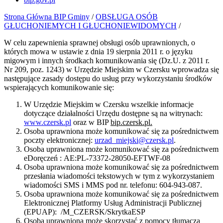
Strona Główna BIP Gminy
/
OBSŁUGA OSÓB
GŁUCHONIEMYCH I GŁUCHONIEWIDOMYCH
/
W celu zapewnienia sprawnej obsługi osób uprawnionych, o
których mowa w ustawie z dnia 19 sierpnia 2011 r. o języku
migowym i innych środkach komunikowania się (Dz.U. z 2011 r.
Nr 209, poz. 1243) w Urzędzie Miejskim w Czersku wprowadza się
następujące zasady dostępu do usług przy wykorzystaniu środków
wspierających komunikowanie się:
W Urzędzie Miejskim w Czersku wszelkie informacje
dotyczące działalności Urzędu dostępne są na witrynach:
www.czersk.pl
oraz w BIP
bip.czersk.pl.
Osoba uprawniona może komunikować się za pośrednictwem
poczty elektronicznej:
urzad_miejski@czersk.pl
.
Osoba uprawniona może komunikować się za pośrednictwem
eDoręczeń : AE:PL-73372-28050-EFTWF-08
Osoba uprawniona może komunikować się za pośrednictwem
przesłania wiadomości tekstowych w tym z wykorzystaniem
wiadomości SMS i MMS pod nr. telefonu: 604-943-087.
Osoba uprawniona może komunikować się za pośrednictwem
Elektronicznej Platformy Usług Administracji Publicznej
(EPUAP): /M_CZERSK/SkrytkaESP
Osoba uprawniona może skorzystać z pomocy tłumacza