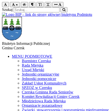
Szukaj
Biuletyn Informacji Publicznej
Gmina Czersk
MENU PODMIOTOWE
Burmistrz Czerska
Rada Miejska
Urząd Miejski
Jednostki organizacyjne
Jednostki pomocnicze
Zakład Usług Komunalnych
SPZOZ w Czersku
Czerska Gminna Rada Seniorów
Komitet Rewitalizacji Gminy Czersk
Młodzieżowa Rada Miejska
Organizacje pozarządowe
Związki, stowarzyszenia i porozumienia międzygminne