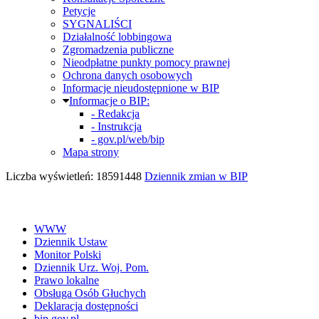
Petycje
SYGNALIŚCI
Działalność lobbingowa
Zgromadzenia publiczne
Nieodpłatne punkty pomocy prawnej
Ochrona danych osobowych
Informacje nieudostępnione w BIP
Informacje o BIP:
- Redakcja
- Instrukcja
- gov.pl/web/bip
Mapa strony
Liczba wyświetleń: 18591448
Dziennik zmian w BIP
WWW
Dziennik Ustaw
Monitor Polski
Dziennik Urz. Woj. Pom.
Prawo lokalne
Obsługa Osób Głuchych
Deklaracja dostępności
bip.gov.pl