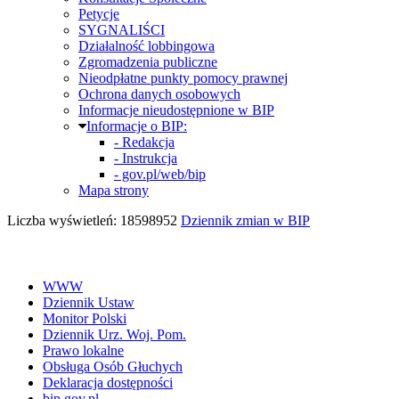
Petycje
SYGNALIŚCI
Działalność lobbingowa
Zgromadzenia publiczne
Nieodpłatne punkty pomocy prawnej
Ochrona danych osobowych
Informacje nieudostępnione w BIP
Informacje o BIP:
- Redakcja
- Instrukcja
- gov.pl/web/bip
Mapa strony
Liczba wyświetleń: 18598952
Dziennik zmian w BIP
WWW
Dziennik Ustaw
Monitor Polski
Dziennik Urz. Woj. Pom.
Prawo lokalne
Obsługa Osób Głuchych
Deklaracja dostępności
bip.gov.pl