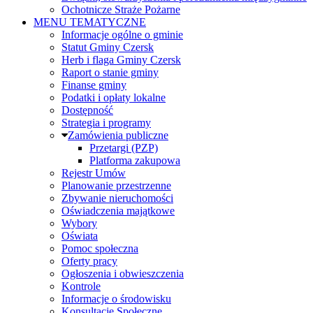
Ochotnicze Straże Pożarne
MENU TEMATYCZNE
Informacje ogólne o gminie
Statut Gminy Czersk
Herb i flaga Gminy Czersk
Raport o stanie gminy
Finanse gminy
Podatki i opłaty lokalne
Dostępność
Strategia i programy
Zamówienia publiczne
Przetargi (PZP)
Platforma zakupowa
Rejestr Umów
Planowanie przestrzenne
Zbywanie nieruchomości
Oświadczenia majątkowe
Wybory
Oświata
Pomoc społeczna
Oferty pracy
Ogłoszenia i obwieszczenia
Kontrole
Informacje o środowisku
Konsultacje Społeczne