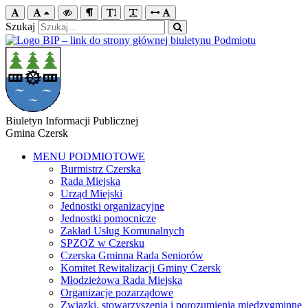
Szukaj
Biuletyn Informacji Publicznej
Gmina Czersk
MENU PODMIOTOWE
Burmistrz Czerska
Rada Miejska
Urząd Miejski
Jednostki organizacyjne
Jednostki pomocnicze
Zakład Usług Komunalnych
SPZOZ w Czersku
Czerska Gminna Rada Seniorów
Komitet Rewitalizacji Gminy Czersk
Młodzieżowa Rada Miejska
Organizacje pozarządowe
Związki, stowarzyszenia i porozumienia międzygminne