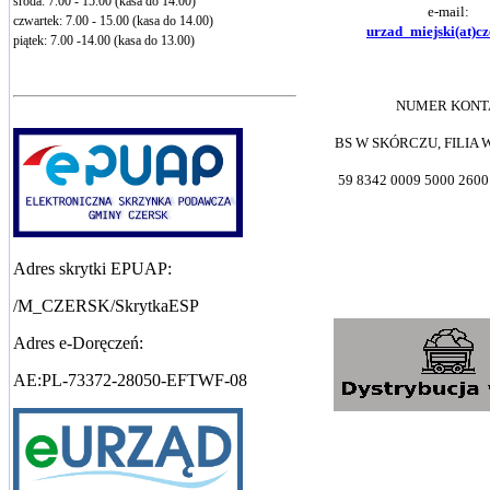
środa: 7.00 - 15.00 (kasa do 14.00)
e-mail:
czwartek: 7.00 - 15.00 (kasa do 14.00)
urzad_miejski(at)cz
piątek: 7.00 -14.00 (kasa do 13.00)
NUMER KONT
BS W SKÓRCZU, FILIA
59 8342 0009 5000 2600
Adres skrytki EPUAP:
/M_CZERSK/SkrytkaESP
Adres e-Doręczeń:
AE:PL-73372-28050-EFTWF-08