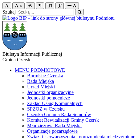
Szukaj
Biuletyn Informacji Publicznej
Gmina Czersk
MENU PODMIOTOWE
Burmistrz Czerska
Rada Miejska
Urząd Miejski
Jednostki organizacyjne
Jednostki pomocnicze
Zakład Usług Komunalnych
SPZOZ w Czersku
Czerska Gminna Rada Seniorów
Komitet Rewitalizacji Gminy Czersk
Młodzieżowa Rada Miejska
Organizacje pozarządowe
Związki, stowarzyszenia i porozumienia międzygminne