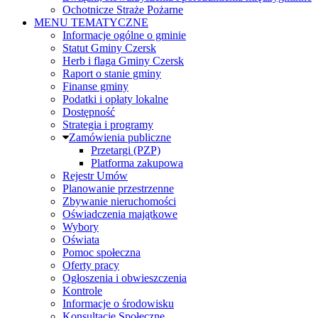
Ochotnicze Straże Pożarne
MENU TEMATYCZNE
Informacje ogólne o gminie
Statut Gminy Czersk
Herb i flaga Gminy Czersk
Raport o stanie gminy
Finanse gminy
Podatki i opłaty lokalne
Dostępność
Strategia i programy
Zamówienia publiczne
Przetargi (PZP)
Platforma zakupowa
Rejestr Umów
Planowanie przestrzenne
Zbywanie nieruchomości
Oświadczenia majątkowe
Wybory
Oświata
Pomoc społeczna
Oferty pracy
Ogłoszenia i obwieszczenia
Kontrole
Informacje o środowisku
Konsultacje Społeczne