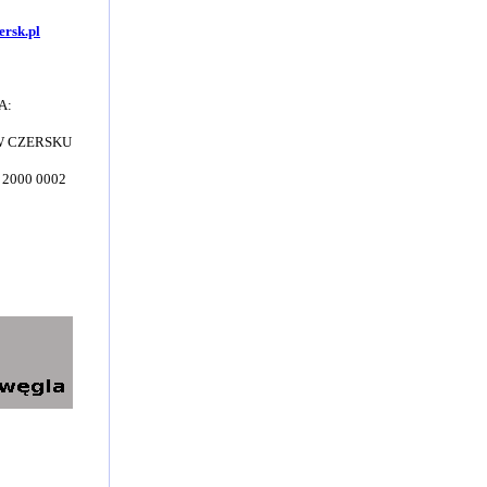
ersk.pl
A:
 W CZERSKU
 2000 0002