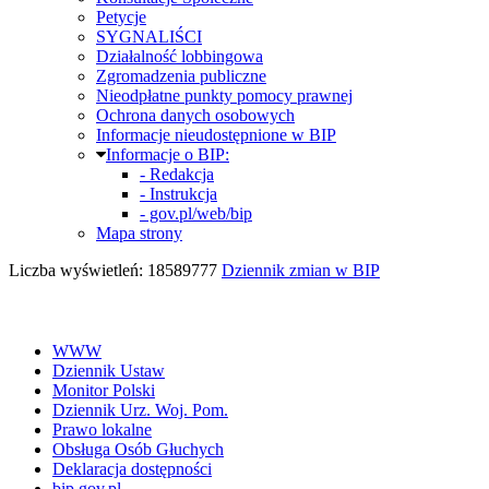
Petycje
SYGNALIŚCI
Działalność lobbingowa
Zgromadzenia publiczne
Nieodpłatne punkty pomocy prawnej
Ochrona danych osobowych
Informacje nieudostępnione w BIP
Informacje o BIP:
- Redakcja
- Instrukcja
- gov.pl/web/bip
Mapa strony
Liczba wyświetleń: 18589777
Dziennik zmian w BIP
WWW
Dziennik Ustaw
Monitor Polski
Dziennik Urz. Woj. Pom.
Prawo lokalne
Obsługa Osób Głuchych
Deklaracja dostępności
bip.gov.pl