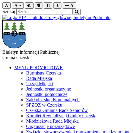
Szukaj
Biuletyn Informacji Publicznej
Gmina Czersk
MENU PODMIOTOWE
Burmistrz Czerska
Rada Miejska
Urząd Miejski
Jednostki organizacyjne
Jednostki pomocnicze
Zakład Usług Komunalnych
SPZOZ w Czersku
Czerska Gminna Rada Seniorów
Komitet Rewitalizacji Gminy Czersk
Młodzieżowa Rada Miejska
Organizacje pozarządowe
Związki, stowarzyszenia i porozumienia międzygminne