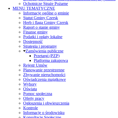
Ochotnicze Straże Pożarne
MENU TEMATYCZNE
Informacje ogólne o gminie
Statut Gminy Czersk
Herb i flaga Gminy Czersk
Raport o stanie gminy
Finanse gminy
Podatki i opłaty lokalne
Dostępność
Strategia i programy
Zamówienia publiczne
Przetargi (PZP)
Platforma zakupowa
Rejestr Umów
Planowanie przestrzenne
Zbywanie nieruchomości
Oświadczenia majątkowe
Wybory
Oświata
Pomoc społeczna
Oferty pracy
Ogłoszenia i obwieszczenia
Kontrole
Informacje o środowisku
Konsultacje Społeczne