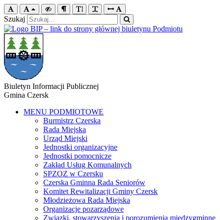
Szukaj
Biuletyn Informacji Publicznej
Gmina Czersk
MENU PODMIOTOWE
Burmistrz Czerska
Rada Miejska
Urząd Miejski
Jednostki organizacyjne
Jednostki pomocnicze
Zakład Usług Komunalnych
SPZOZ w Czersku
Czerska Gminna Rada Seniorów
Komitet Rewitalizacji Gminy Czersk
Młodzieżowa Rada Miejska
Organizacje pozarządowe
Związki, stowarzyszenia i porozumienia międzygminne