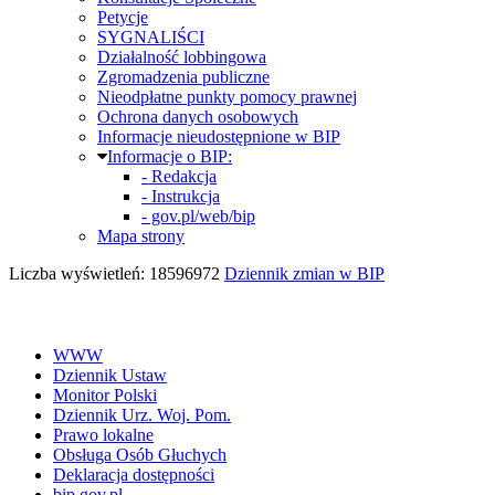
Petycje
SYGNALIŚCI
Działalność lobbingowa
Zgromadzenia publiczne
Nieodpłatne punkty pomocy prawnej
Ochrona danych osobowych
Informacje nieudostępnione w BIP
Informacje o BIP:
- Redakcja
- Instrukcja
- gov.pl/web/bip
Mapa strony
Liczba wyświetleń: 18596972
Dziennik zmian w BIP
WWW
Dziennik Ustaw
Monitor Polski
Dziennik Urz. Woj. Pom.
Prawo lokalne
Obsługa Osób Głuchych
Deklaracja dostępności
bip.gov.pl