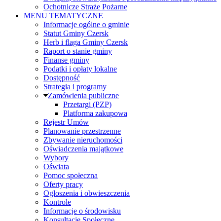
Ochotnicze Straże Pożarne
MENU TEMATYCZNE
Informacje ogólne o gminie
Statut Gminy Czersk
Herb i flaga Gminy Czersk
Raport o stanie gminy
Finanse gminy
Podatki i opłaty lokalne
Dostępność
Strategia i programy
Zamówienia publiczne
Przetargi (PZP)
Platforma zakupowa
Rejestr Umów
Planowanie przestrzenne
Zbywanie nieruchomości
Oświadczenia majątkowe
Wybory
Oświata
Pomoc społeczna
Oferty pracy
Ogłoszenia i obwieszczenia
Kontrole
Informacje o środowisku
Konsultacje Społeczne