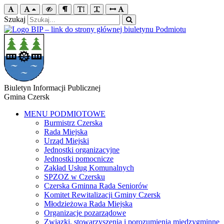
Szukaj
Biuletyn Informacji Publicznej
Gmina Czersk
MENU PODMIOTOWE
Burmistrz Czerska
Rada Miejska
Urząd Miejski
Jednostki organizacyjne
Jednostki pomocnicze
Zakład Usług Komunalnych
SPZOZ w Czersku
Czerska Gminna Rada Seniorów
Komitet Rewitalizacji Gminy Czersk
Młodzieżowa Rada Miejska
Organizacje pozarządowe
Związki, stowarzyszenia i porozumienia międzygminne