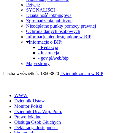
Petycje
SYGNALIŚCI
Działalność lobbingowa
Zgromadzenia publiczne
Nieodpłatne punkty pomocy prawnej
Ochrona danych osobowych
Informacje nieudostępnione w BIP
Informacje o BIP:
- Redakcja
- Instrukcja
- gov.pl/web/bip
Mapa strony
Liczba wyświetleń: 18603820
Dziennik zmian w BIP
WWW
Dziennik Ustaw
Monitor Polski
Dziennik Urz. Woj. Pom.
Prawo lokalne
Obsługa Osób Głuchych
Deklaracja dostępności
bip.gov.pl