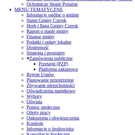
Ochotnicze Straże Pożarne
MENU TEMATYCZNE
Informacje ogólne o gminie
Statut Gminy Czersk
Herb i flaga Gminy Czersk
Raport o stanie gminy
Finanse gminy
Podatki i opłaty lokalne
Dostępność
Strategia i programy
Zamówienia publiczne
Przetargi (PZP)
Platforma zakupowa
Rejestr Umów
Planowanie przestrzenne
Zbywanie nieruchomości
Oświadczenia majątkowe
Wybory
Oświata
Pomoc społeczna
Oferty pracy
Ogłoszenia i obwieszczenia
Kontrole
Informacje o środowisku
Konsultacje Społeczne