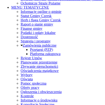
Ochotnicze Straże Pożarne
MENU TEMATYCZNE
Informacje ogólne o gminie
Statut Gminy Czersk
Herb i flaga Gminy Czersk
Raport o stanie gminy
Finanse gminy
Podatki i opłaty lokalne
Dostępność
Strategia i programy
Zamówienia publiczne
Przetargi (PZP)
Platforma zakupowa
Rejestr Umów
Planowanie przestrzenne
Zbywanie nieruchomości
Oświadczenia majątkowe
Wybory
Oświata
Pomoc społeczna
Oferty pracy
Ogłoszenia i obwieszczenia
Kontrole
Informacje o środowisku
Konsultacje Społeczne