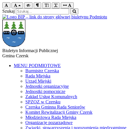
Szukaj
Biuletyn Informacji Publicznej
Gmina Czersk
MENU PODMIOTOWE
Burmistrz Czerska
Rada Miejska
Urząd Miejski
Jednostki organizacyjne
Jednostki pomocnicze
Zakład Usług Komunalnych
SPZOZ w Czersku
Czerska Gminna Rada Seniorów
Komitet Rewitalizacji Gminy Czersk
Młodzieżowa Rada Miejska
Organizacje pozarządowe
Związki, stowarzyszenia i porozumienia międzygminne