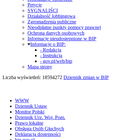
Petycje
SYGNALIŚCI
Działalność lobbingowa
Zgromadzenia publiczne
Nieodpłatne punkty pomocy prawnej
Ochrona danych osobowych
Informacje nieudostępnione w BIP
Informacje o BIP:
- Redakcja
- Instrukcja
- gov.pl/web/bip
Mapa strony
Liczba wyświetleń: 18594272
Dziennik zmian w BIP
WWW
Dziennik Ustaw
Monitor Polski
Dziennik Urz. Woj. Pom.
Prawo lokalne
Obsługa Osób Głuchych
Deklaracja dostępności
bip.gov.pl