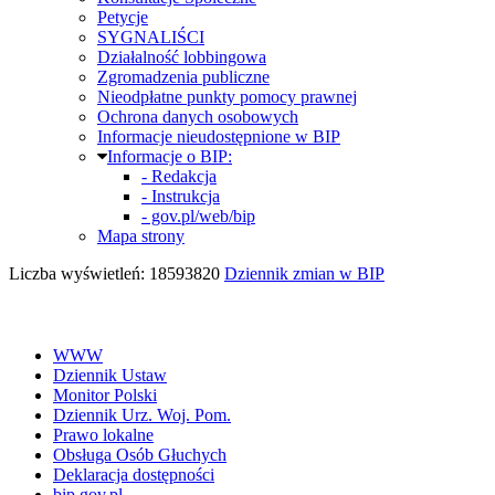
Petycje
SYGNALIŚCI
Działalność lobbingowa
Zgromadzenia publiczne
Nieodpłatne punkty pomocy prawnej
Ochrona danych osobowych
Informacje nieudostępnione w BIP
Informacje o BIP:
- Redakcja
- Instrukcja
- gov.pl/web/bip
Mapa strony
Liczba wyświetleń: 18593820
Dziennik zmian w BIP
WWW
Dziennik Ustaw
Monitor Polski
Dziennik Urz. Woj. Pom.
Prawo lokalne
Obsługa Osób Głuchych
Deklaracja dostępności
bip.gov.pl