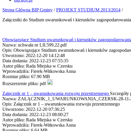
Strona Główna BIP Gminy
/
PROJEKT STUDIUM 2013/2014
/
Załączniki do Studium uwarunkowań i kierunków zagospodarowania pr
Obowiązujace Studium uwarunkowań i kierunków zagospodarowania 
Nazwa: uchwała nr LII.599.22.pdf
Opis: Obowiązujące Studium uwarunkowań i kierunków zagospodarow
Utworzono: 2022-12-20 14:12:48
Data dodania: 2022-12-23 07:55:35
Autor pliku: Rada Miejska w Czersku
Wprowadził/a: Fierek-Witkowska Anna
Rozmiar pliku: 67.90 MB
Rozszerzenie pliku: pdf
Załącznik nr 1 – uwarunkowania rozwoju przestrzennego
Szczegóły 
Nazwa: ZAŁĄCZNIK_1_UWARUNKOWANIA_CZERSK-28-11-20
Opis: Załącznik nr 1 – uwarunkowania rozwoju przestrzennego
Utworzono: 2022-12-20 07:36:25
Data dodania: 2022-12-23 08:00:27
Autor pliku: Rada Miejska w Czersku
Wprowadził/a: Fierek-Witkowska Anna
Rozmiar pliku: 6.64 MB