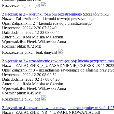
Rozszerzenie pliku: pdf
Załącznik nr 2 – kierunki rozwoju przestrzennego
Szczegóły pliku
Nazwa: Załącznik nr 2 – kierunki rozwoju przestrzennego
Opis: Załącznik nr 2 – kierunki rozwoju przestrzennego
Utworzono: 2022-12-20 07:37:40
Data dodania: 2022-12-23 08:00:44
Autor pliku: Rada Miejska w Czersku
Wprowadził/a: Fierek-Witkowska Anna
Rozmiar pliku: 0.72 MB
Rozszerzenie pliku: [brak danych]
Załącznik nr 3 – uzasadnienie zawierające objaśnienia przyjętych roz
Nazwa: ZAŁĄCZNIK_3_UZASADNIENIE_CZERSK-28-11-2022.
Opis: Załącznik nr 3 – uzasadnienie zawierające objaśnienia przyjęty
Utworzono: 2022-12-20 08:02:52
Data dodania: 2023-02-17 08:04:20
Autor pliku: Rada Miejska w Czersku
Wprowadził/a: Fierek-Witkowska Anna
Rozmiar pliku: 0.45 MB
Rozszerzenie pliku: pdf
Załącznik nr 4 – uwarunkowania rozwoju miasta i gminy w skali 1:2
Nazwa: ZAŁĄCZNIK_NR_4_UWARUNKOWANIA2.pdf