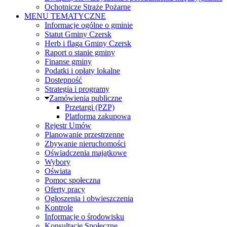
Ochotnicze Straże Pożarne
MENU TEMATYCZNE
Informacje ogólne o gminie
Statut Gminy Czersk
Herb i flaga Gminy Czersk
Raport o stanie gminy
Finanse gminy
Podatki i opłaty lokalne
Dostępność
Strategia i programy
Zamówienia publiczne
Przetargi (PZP)
Platforma zakupowa
Rejestr Umów
Planowanie przestrzenne
Zbywanie nieruchomości
Oświadczenia majątkowe
Wybory
Oświata
Pomoc społeczna
Oferty pracy
Ogłoszenia i obwieszczenia
Kontrole
Informacje o środowisku
Konsultacje Społeczne