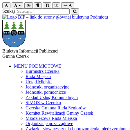
Szukaj
Biuletyn Informacji Publicznej
Gmina Czersk
MENU PODMIOTOWE
Burmistrz Czerska
Rada Miejska
Urząd Miejski
Jednostki organizacyjne
Jednostki pomocnicze
Zakład Usług Komunalnych
SPZOZ w Czersku
Czerska Gminna Rada Seniorów
Komitet Rewitalizacji Gminy Czersk
Młodzieżowa Rada Miejska
Organizacje pozarządowe
Związki, stowarzyszenia i porozumienia międzygminne