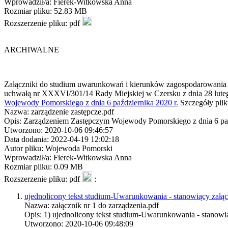
Wprowadził/a: Fierek-Witkowska Anna
Rozmiar pliku: 52.83 MB
Rozszerzenie pliku: pdf
ARCHIWALNE
Załączniki do studium uwarunkowań i kierunków zagospodarowania p
uchwałą nr XXXVI/301/14 Rady Miejskiej w Czersku z dnia 28 luteg
Wojewody Pomorskiego z dnia 6 października 2020 r.
Szczegóły pli
Nazwa: zarządzenie zastępcze.pdf
Opis: Zarządzeniem Zastępczym Wojewody Pomorskiego z dnia 6 paź
Utworzono: 2020-10-06 09:46:57
Data dodania: 2022-04-19 12:02:18
Autor pliku: Wojewoda Pomorski
Wprowadził/a: Fierek-Witkowska Anna
Rozmiar pliku: 0.09 MB
Rozszerzenie pliku: pdf
:
ujednolicony tekst studium-Uwarunkowania - stanowiący załąc
Nazwa: załącznik nr 1 do zarządzenia.pdf
Opis: 1) ujednolicony tekst studium-Uwarunkowania - stanowią
Utworzono: 2020-10-06 09:48:09