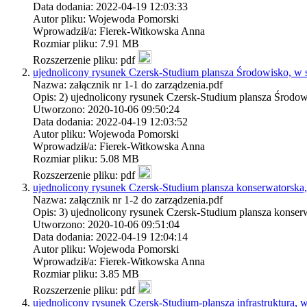
Data dodania: 2022-04-19 12:03:33
Autor pliku: Wojewoda Pomorski
Wprowadził/a: Fierek-Witkowska Anna
Rozmiar pliku: 7.91 MB
Rozszerzenie pliku: pdf
ujednolicony rysunek Czersk-Studium plansza Środowisko, w sk
Nazwa: załącznik nr 1-1 do zarządzenia.pdf
Opis: 2) ujednolicony rysunek Czersk-Studium plansza Środowi
Utworzono: 2020-10-06 09:50:24
Data dodania: 2022-04-19 12:03:52
Autor pliku: Wojewoda Pomorski
Wprowadził/a: Fierek-Witkowska Anna
Rozmiar pliku: 5.08 MB
Rozszerzenie pliku: pdf
ujednolicony rysunek Czersk-Studium plansza konserwatorska, 
Nazwa: załącznik nr 1-2 do zarządzenia.pdf
Opis: 3) ujednolicony rysunek Czersk-Studium plansza konserw
Utworzono: 2020-10-06 09:51:04
Data dodania: 2022-04-19 12:04:14
Autor pliku: Wojewoda Pomorski
Wprowadził/a: Fierek-Witkowska Anna
Rozmiar pliku: 3.85 MB
Rozszerzenie pliku: pdf
ujednolicony rysunek Czersk-Studium-plansza infrastruktura, w