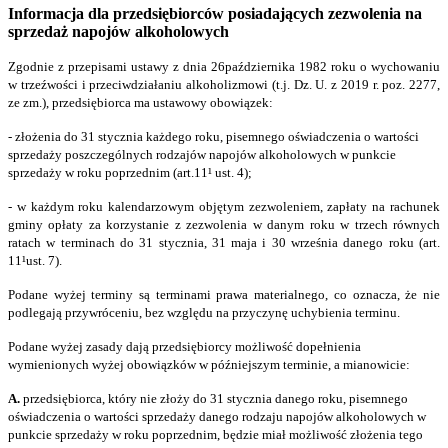
Informacja dla przedsiębiorców posiadających zezwolenia na
sprzedaż napojów alkoholowych
Zgodnie z przepisami ustawy z dnia 26października 1982 roku o wychowaniu
w trzeźwości i przeciwdziałaniu alkoholizmowi (t.j. Dz. U. z 2019 r. poz. 2277,
ze zm.), przedsiębiorca ma ustawowy obowiązek:
- złożenia do 31 stycznia każdego roku, pisemnego oświadczenia o wartości
sprzedaży poszczególnych rodzajów napojów alkoholowych w punkcie
sprzedaży w roku poprzednim (art.11¹ ust. 4);
- w każdym roku kalendarzowym objętym zezwoleniem, zapłaty na rachunek
gminy opłaty za korzystanie z zezwolenia w danym roku w trzech równych
ratach w terminach do 31 stycznia, 31 maja i 30 września danego roku (art.
11¹ust. 7).
Podane wyżej terminy są terminami prawa materialnego, co oznacza, że nie
podlegają przywróceniu, bez względu na przyczynę uchybienia terminu.
Podane wyżej zasady dają przedsiębiorcy możliwość dopełnienia
wymienionych wyżej obowiązków w późniejszym terminie, a mianowicie:
A.
przedsiębiorca, który nie złoży do 31 stycznia danego roku, pisemnego
oświadczenia o wartości sprzedaży danego rodzaju napojów alkoholowych w
punkcie sprzedaży w roku poprzednim, będzie miał możliwość złożenia tego