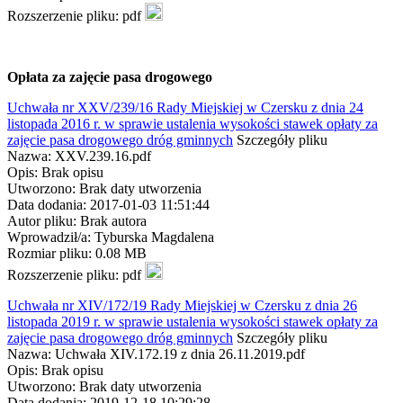
Rozszerzenie pliku: pdf
Opłata za zajęcie pasa drogowego
Uchwała nr XXV/239/16 Rady Miejskiej w Czersku z dnia 24
listopada 2016 r. w sprawie ustalenia wysokości stawek opłaty za
zajęcie pasa drogowego dróg gminnych
Szczegóły pliku
Nazwa: XXV.239.16.pdf
Opis: Brak opisu
Utworzono: Brak daty utworzenia
Data dodania: 2017-01-03 11:51:44
Autor pliku: Brak autora
Wprowadził/a: Tyburska Magdalena
Rozmiar pliku: 0.08 MB
Rozszerzenie pliku: pdf
Uchwała nr XIV/172/19 Rady Miejskiej w Czersku z dnia 26
listopada 2019 r. w sprawie ustalenia wysokości stawek opłaty za
zajęcie pasa drogowego dróg gminnych
Szczegóły pliku
Nazwa: Uchwała XIV.172.19 z dnia 26.11.2019.pdf
Opis: Brak opisu
Utworzono: Brak daty utworzenia
Data dodania: 2019-12-18 10:29:28