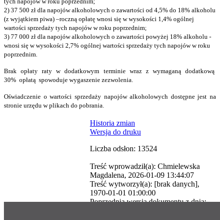
tych napojów w roku poprzednim;
2) 37 500 zł dla napojów alkoholowych o zawartości od 4,5% do 18% alkoholu
(z wyjątkiem piwa) –roczną opłatę wnosi się w wysokości 1,4% ogólnej
wartości sprzedaży tych napojów w roku poprzednim;
3) 77 000 zł dla napojów alkoholowych o zawartości powyżej 18% alkoholu -
wnosi się w wysokości 2,7% ogólnej wartości sprzedaży tych napojów w roku
poprzednim.
Brak opłaty raty w dodatkowym terminie wraz z wymaganą dodatkową
30% opłatą spowoduje wygaszenie zezwolenia.
Oświadczenie o wartości sprzedaży napojów alkoholowych dostępne jest na
stronie urzędu w plikach do pobrania.
Historia zmian
Wersja do druku
Liczba odsłon: 13524
Treść wprowadził(a): Chmielewska
Magdalena, 2026-01-09 13:44:07
Treść wytworzył(a): [brak danych],
1970-01-01 01:00:00
Poprzednia wersja dokumentu z dnia:
CMS: Agencja Informatyczna
2026-01-09 13:43:22
System mojbip.pl