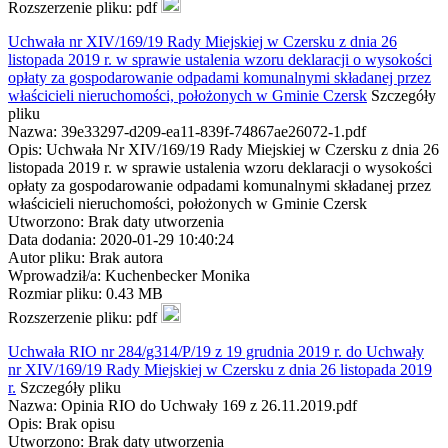
Rozszerzenie pliku: pdf
Uchwała nr XIV/169/19 Rady Miejskiej w Czersku z dnia 26
listopada 2019 r. w sprawie ustalenia wzoru deklaracji o wysokości
opłaty za gospodarowanie odpadami komunalnymi składanej przez
właścicieli nieruchomości, położonych w Gminie Czersk
Szczegóły
pliku
Nazwa: 39e33297-d209-ea11-839f-74867ae26072-1.pdf
Opis: Uchwała Nr XIV/169/19 Rady Miejskiej w Czersku z dnia 26
listopada 2019 r. w sprawie ustalenia wzoru deklaracji o wysokości
opłaty za gospodarowanie odpadami komunalnymi składanej przez
właścicieli nieruchomości, położonych w Gminie Czersk
Utworzono: Brak daty utworzenia
Data dodania: 2020-01-29 10:40:24
Autor pliku: Brak autora
Wprowadził/a: Kuchenbecker Monika
Rozmiar pliku: 0.43 MB
Rozszerzenie pliku: pdf
Uchwała RIO nr 284/g314/P/19 z 19 grudnia 2019 r. do Uchwały
nr XIV/169/19 Rady Miejskiej w Czersku z dnia 26 listopada 2019
r.
Szczegóły pliku
Nazwa: Opinia RIO do Uchwały 169 z 26.11.2019.pdf
Opis: Brak opisu
Utworzono: Brak daty utworzenia