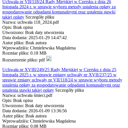
Uchwała nr VII/118/24 Rady Miejskiej w Czersku z dnia 26
listopada 2024 r. w sprawie wyboru metody ustalenia opłaty za
gospodarowanie odpadami komunalnymi oraz ustalenia stawki
takiej opłaty
Szczegóły pliku
Nazwa: uchwała 118_2024.pdf
Opis: Brak opisu
Utworzono: Brak daty utworzenia
Data dodania: 2025-01-29 14:47:42
Autor pliku: Brak autora
Wprowadził/a: Chmielewska Magdalena
Rozmiar pliku: 0.18 MB
Rozszerzenie pliku: pdf
Uchwała nr XVIII/249/25 Rady Miejskiej w Czersku z dnia 25
listopada 2025 r. w sprawie zmiany uchwały nr XVII/237/25 w
sprawie zmiany uchwały nr VII/118/24 w sprawie wyboru metody
ustalenia opłaty za gospodarowanie odpadami komunalnymi oraz
ustalenia stawki takiej opłaty
Szczegóły pliku
Nazwa: uchwała śmieci.pdf
Opis: Brak opisu
Utworzono: Brak daty utworzenia
Data dodania: 2026-01-09 13:36:56
Autor pliku: Brak autora
Wprowadził/a: Chmielewska Magdalena
Rozmiar pliku: 0.08 MB