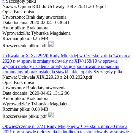
r.
Szczegóły pliku
Nazwa: Opinia RIO do Uchwały 168 z 26.11.2019.pdf
Opis: Brak opisu
Utworzono: Brak daty utworzenia
Data dodania: 2020-02-04 10:36:41
Autor pliku: Brak autora
Wprowadził/a: Tyburska Magdalena
Rozmiar pliku: 0.25 MB
Rozszerzenie pliku: pdf
Uchwała nr XIX/229/20 Rady Miejskiej w Czersku z dnia 24 marca
2020 r. w sprawie zmiany uchwały nr XIV/168/19 w sprawie
wyboru metody ustalenia opłaty za gospodarowanie odpadami
komunalnymi oraz ustalenia stawki takiej opłaty
Szczegóły pliku
Nazwa: Uchwała XIX.229.20 z 24.03.2020.pdf
Opis: Brak opisu
Utworzono: Brak daty utworzenia
Data dodania: 2020-04-02 13:12:06
Autor pliku: Brak autora
Wprowadził/a: Tyburska Magdalena
Rozmiar pliku: 0.08 MB
Rozszerzenie pliku: pdf
Obwieszczenie nr 3/21 Rady Miejskiej w Czersku z dnia 30 marca
2021 r. w sprawie ogłoszenia jednolitego tekstu uchwały w sprawie