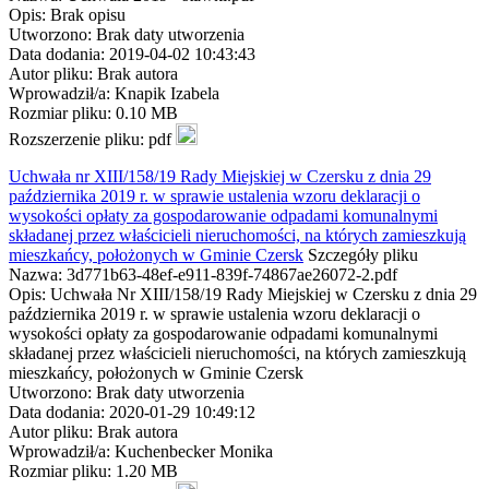
Opis: Brak opisu
Utworzono: Brak daty utworzenia
Data dodania: 2019-04-02 10:43:43
Autor pliku: Brak autora
Wprowadził/a: Knapik Izabela
Rozmiar pliku: 0.10 MB
Rozszerzenie pliku: pdf
Uchwała nr XIII/158/19 Rady Miejskiej w Czersku z dnia 29
października 2019 r. w sprawie ustalenia wzoru deklaracji o
wysokości opłaty za gospodarowanie odpadami komunalnymi
składanej przez właścicieli nieruchomości, na których zamieszkują
mieszkańcy, położonych w Gminie Czersk
Szczegóły pliku
Nazwa: 3d771b63-48ef-e911-839f-74867ae26072-2.pdf
Opis: Uchwała Nr XIII/158/19 Rady Miejskiej w Czersku z dnia 29
października 2019 r. w sprawie ustalenia wzoru deklaracji o
wysokości opłaty za gospodarowanie odpadami komunalnymi
składanej przez właścicieli nieruchomości, na których zamieszkują
mieszkańcy, położonych w Gminie Czersk
Utworzono: Brak daty utworzenia
Data dodania: 2020-01-29 10:49:12
Autor pliku: Brak autora
Wprowadził/a: Kuchenbecker Monika
Rozmiar pliku: 1.20 MB