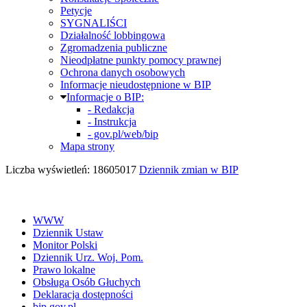
Petycje
SYGNALIŚCI
Działalność lobbingowa
Zgromadzenia publiczne
Nieodpłatne punkty pomocy prawnej
Ochrona danych osobowych
Informacje nieudostępnione w BIP
Informacje o BIP:
- Redakcja
- Instrukcja
- gov.pl/web/bip
Mapa strony
Liczba wyświetleń: 18605017
Dziennik zmian w BIP
WWW
Dziennik Ustaw
Monitor Polski
Dziennik Urz. Woj. Pom.
Prawo lokalne
Obsługa Osób Głuchych
Deklaracja dostępności
bip.gov.pl