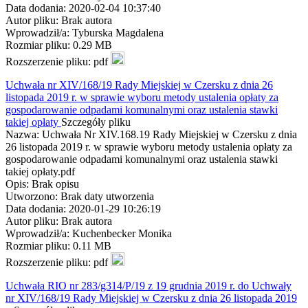
Data dodania: 2020-02-04 10:37:40
Autor pliku: Brak autora
Wprowadził/a: Tyburska Magdalena
Rozmiar pliku: 0.29 MB
Rozszerzenie pliku: pdf
Uchwała nr XIV/168/19 Rady Miejskiej w Czersku z dnia 26
listopada 2019 r. w sprawie wyboru metody ustalenia opłaty za
gospodarowanie odpadami komunalnymi oraz ustalenia stawki
takiej opłaty
Szczegóły pliku
Nazwa: Uchwała Nr XIV.168.19 Rady Miejskiej w Czersku z dnia
26 listopada 2019 r. w sprawie wyboru metody ustalenia opłaty za
gospodarowanie odpadami komunalnymi oraz ustalenia stawki
takiej opłaty.pdf
Opis: Brak opisu
Utworzono: Brak daty utworzenia
Data dodania: 2020-01-29 10:26:19
Autor pliku: Brak autora
Wprowadził/a: Kuchenbecker Monika
Rozmiar pliku: 0.11 MB
Rozszerzenie pliku: pdf
Uchwała RIO nr 283/g314/P/19 z 19 grudnia 2019 r. do Uchwały
nr XIV/168/19 Rady Miejskiej w Czersku z dnia 26 listopada 2019