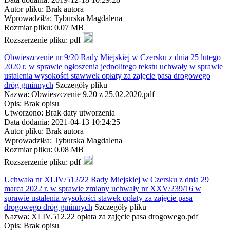
Autor pliku: Brak autora
Wprowadził/a: Tyburska Magdalena
Rozmiar pliku: 0.07 MB
Rozszerzenie pliku: pdf
Obwieszczenie nr 9/20 Rady Miejskiej w Czersku z dnia 25 lutego
2020 r. w sprawie ogłoszenia jednolitego tekstu uchwały w sprawie
ustalenia wysokości stawwek opłaty za zajęcie pasa drogowego
dróg gminnych
Szczegóły pliku
Nazwa: Obwieszczenie 9.20 z 25.02.2020.pdf
Opis: Brak opisu
Utworzono: Brak daty utworzenia
Data dodania: 2021-04-13 10:24:25
Autor pliku: Brak autora
Wprowadził/a: Tyburska Magdalena
Rozmiar pliku: 0.08 MB
Rozszerzenie pliku: pdf
Uchwała nr XLIV/512/22 Rady Miejskiej w Czersku z dnia 29
marca 2022 r. w sprawie zmiany uchwały nr XXV/239/16 w
sprawie ustalenia wysokości stawek opłaty za zajęcie pasa
drogowego dróg gminnych
Szczegóły pliku
Nazwa: XLIV.512.22 opłata za zajęcie pasa drogowego.pdf
Opis: Brak opisu