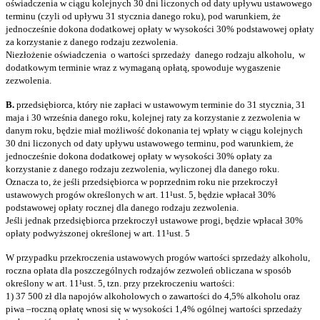
oświadczenia w ciągu kolejnych 30 dni liczonych od daty upływu ustawowego
terminu (czyli od upływu 31 stycznia danego roku), pod warunkiem, że
jednocześnie dokona dodatkowej opłaty w wysokości 30% podstawowej opłaty
za korzystanie z danego rodzaju zezwolenia.
Niezłożenie oświadczenia o wartości sprzedaży danego rodzaju alkoholu, w
dodatkowym terminie wraz z wymaganą opłatą, spowoduje wygaszenie
zezwolenia.
B.
przedsiębiorca, który nie zapłaci w ustawowym terminie do 31 stycznia, 31
maja i 30 września danego roku, kolejnej raty za korzystanie z zezwolenia w
danym roku, będzie miał możliwość dokonania tej wpłaty w ciągu kolejnych
30 dni liczonych od daty upływu ustawowego terminu, pod warunkiem, że
jednocześnie dokona dodatkowej opłaty w wysokości 30% opłaty za
korzystanie z danego rodzaju zezwolenia, wyliczonej dla danego roku.
Oznacza to, że jeśli przedsiębiorca w poprzednim roku nie przekroczył
ustawowych progów określonych w art. 11¹ust. 5, będzie wpłacał 30%
podstawowej opłaty rocznej dla danego rodzaju zezwolenia.
Jeśli jednak przedsiębiorca przekroczył ustawowe progi, będzie wpłacał 30%
opłaty podwyższonej określonej w art. 11¹ust. 5
W przypadku przekroczenia ustawowych progów wartości sprzedaży alkoholu,
roczna opłata dla poszczególnych rodzajów zezwoleń obliczana w sposób
określony w art. 11¹ust. 5, tzn. przy przekroczeniu wartości:
1) 37 500 zł dla napojów alkoholowych o zawartości do 4,5% alkoholu oraz
piwa –roczną opłatę wnosi się w wysokości 1,4% ogólnej wartości sprzedaży