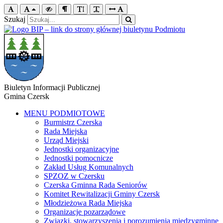
Szukaj
Biuletyn Informacji Publicznej
Gmina Czersk
MENU PODMIOTOWE
Burmistrz Czerska
Rada Miejska
Urząd Miejski
Jednostki organizacyjne
Jednostki pomocnicze
Zakład Usług Komunalnych
SPZOZ w Czersku
Czerska Gminna Rada Seniorów
Komitet Rewitalizacji Gminy Czersk
Młodzieżowa Rada Miejska
Organizacje pozarządowe
Związki, stowarzyszenia i porozumienia międzygminne