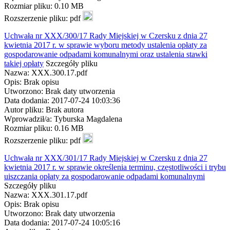
Rozmiar pliku: 0.10 MB
Rozszerzenie pliku: pdf
Uchwała nr XXX/300/17 Rady Miejskiej w Czersku z dnia 27
kwietnia 2017 r. w sprawie wyboru metody ustalenia opłaty za
gospodarowanie odpadami komunalnymi oraz ustalenia stawki
takiej opłaty
Szczegóły pliku
Nazwa: XXX.300.17.pdf
Opis: Brak opisu
Utworzono: Brak daty utworzenia
Data dodania: 2017-07-24 10:03:36
Autor pliku: Brak autora
Wprowadził/a: Tyburska Magdalena
Rozmiar pliku: 0.16 MB
Rozszerzenie pliku: pdf
Uchwała nr XXX/301/17 Rady Miejskiej w Czersku z dnia 27
kwietnia 2017 r. w sprawie określenia terminu, częstotliwości i trybu
uiszczania opłaty za gospodarowanie odpadami komunalnymi
Szczegóły pliku
Nazwa: XXX.301.17.pdf
Opis: Brak opisu
Utworzono: Brak daty utworzenia
Data dodania: 2017-07-24 10:05:16