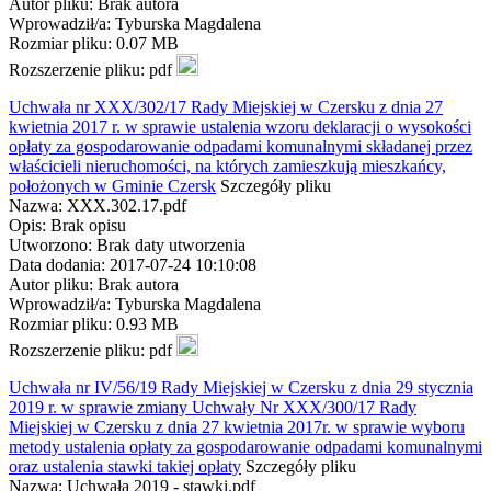
Autor pliku: Brak autora
Wprowadził/a: Tyburska Magdalena
Rozmiar pliku: 0.07 MB
Rozszerzenie pliku: pdf
Uchwała nr XXX/302/17 Rady Miejskiej w Czersku z dnia 27
kwietnia 2017 r. w sprawie ustalenia wzoru deklaracji o wysokości
opłaty za gospodarowanie odpadami komunalnymi składanej przez
właścicieli nieruchomości, na których zamieszkują mieszkańcy,
położonych w Gminie Czersk
Szczegóły pliku
Nazwa: XXX.302.17.pdf
Opis: Brak opisu
Utworzono: Brak daty utworzenia
Data dodania: 2017-07-24 10:10:08
Autor pliku: Brak autora
Wprowadził/a: Tyburska Magdalena
Rozmiar pliku: 0.93 MB
Rozszerzenie pliku: pdf
Uchwała nr IV/56/19 Rady Miejskiej w Czersku z dnia 29 stycznia
2019 r. w sprawie zmiany Uchwały Nr XXX/300/17 Rady
Miejskiej w Czersku z dnia 27 kwietnia 2017r. w sprawie wyboru
metody ustalenia opłaty za gospodarowanie odpadami komunalnymi
oraz ustalenia stawki takiej opłaty
Szczegóły pliku
Nazwa: Uchwała 2019 - stawki.pdf