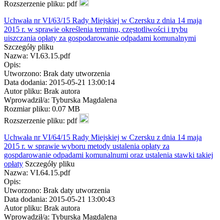
Rozszerzenie pliku: pdf
Uchwała nr VI/63/15 Rady Miejskiej w Czersku z dnia 14 maja
2015 r. w sprawie określenia terminu, częstotliwości i trybu
uiszczania opłaty za gospodarowanie odpadami komunalnymi
Szczegóły pliku
Nazwa: VI.63.15.pdf
Opis:
Utworzono: Brak daty utworzenia
Data dodania: 2015-05-21 13:00:14
Autor pliku: Brak autora
Wprowadził/a: Tyburska Magdalena
Rozmiar pliku: 0.07 MB
Rozszerzenie pliku: pdf
Uchwała nr VI/64/15 Rady Miejskiej w Czersku z dnia 14 maja
2015 r. w sprawie wyboru metody ustalenia opłaty za
gospdarowanie odpadami komunalnumi oraz ustalenia stawki takiej
opłaty
Szczegóły pliku
Nazwa: VI.64.15.pdf
Opis:
Utworzono: Brak daty utworzenia
Data dodania: 2015-05-21 13:00:43
Autor pliku: Brak autora
Wprowadził/a: Tyburska Magdalena