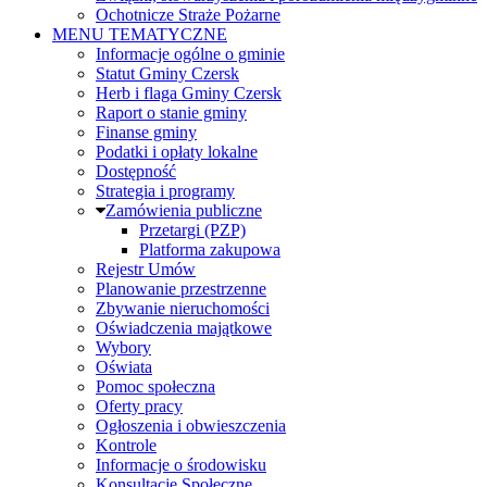
Ochotnicze Straże Pożarne
MENU TEMATYCZNE
Informacje ogólne o gminie
Statut Gminy Czersk
Herb i flaga Gminy Czersk
Raport o stanie gminy
Finanse gminy
Podatki i opłaty lokalne
Dostępność
Strategia i programy
Zamówienia publiczne
Przetargi (PZP)
Platforma zakupowa
Rejestr Umów
Planowanie przestrzenne
Zbywanie nieruchomości
Oświadczenia majątkowe
Wybory
Oświata
Pomoc społeczna
Oferty pracy
Ogłoszenia i obwieszczenia
Kontrole
Informacje o środowisku
Konsultacje Społeczne