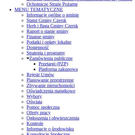
Ochotnicze Straże Pożarne
MENU TEMATYCZNE
Informacje ogólne o gminie
Statut Gminy Czersk
Herb i flaga Gminy Czersk
Raport o stanie gminy
Finanse gminy
Podatki i opłaty lokalne
Dostępność
Strategia i programy
Zamówienia publiczne
Przetargi (PZP)
Platforma zakupowa
Rejestr Umów
Planowanie przestrzenne
Zbywanie nieruchomości
Oświadczenia majątkowe
Wybory
Oświata
Pomoc społeczna
Oferty pracy
Ogłoszenia i obwieszczenia
Kontrole
Informacje o środowisku
Konsultacje Społeczne