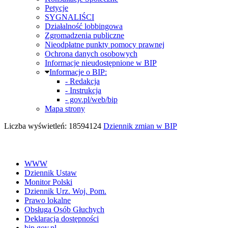
Petycje
SYGNALIŚCI
Działalność lobbingowa
Zgromadzenia publiczne
Nieodpłatne punkty pomocy prawnej
Ochrona danych osobowych
Informacje nieudostępnione w BIP
Informacje o BIP:
- Redakcja
- Instrukcja
- gov.pl/web/bip
Mapa strony
Liczba wyświetleń: 18594124
Dziennik zmian w BIP
WWW
Dziennik Ustaw
Monitor Polski
Dziennik Urz. Woj. Pom.
Prawo lokalne
Obsługa Osób Głuchych
Deklaracja dostępności
bip.gov.pl