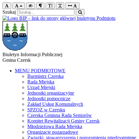
Szukaj
Biuletyn Informacji Publicznej
Gmina Czersk
MENU PODMIOTOWE
Burmistrz Czerska
Rada Miejska
Urząd Miejski
Jednostki organizacyjne
Jednostki pomocnicze
Zakład Usług Komunalnych
SPZOZ w Czersku
Czerska Gminna Rada Seniorów
Komitet Rewitalizacji Gminy Czersk
Młodzieżowa Rada Miejska
Organizacje pozarządowe
Związki, stowarzyszenia i porozumienia międzygminne