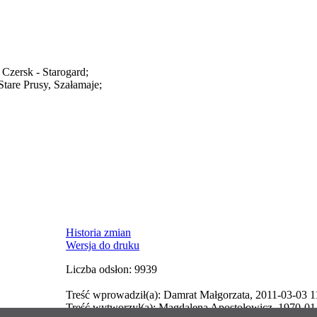
 Czersk - Starogard;
tare Prusy, Szałamaje;
Historia zmian
Wersja do druku
Liczba odsłon: 9939
Treść wprowadził(a): Damrat Małgorzata, 2011-03-03 1
Treść wytworzył(a): Magdalena Apostołowicz, 1970-01