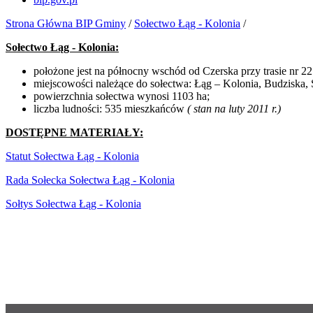
Strona Główna BIP Gminy
/
Sołectwo Łąg - Kolonia
/
Sołectwo Łąg - Kolonia:
położone jest na północny wschód od Czerska przy trasie nr 22
miejscowości należące do sołectwa: Łąg – Kolonia, Budziska, S
powierzchnia sołectwa wynosi 1103 ha;
liczba ludności: 535 mieszkańców
( stan na luty 2011 r.)
DOSTĘPNE MATERIAŁY:
Statut Sołectwa Łąg - Kolonia
Rada Sołecka Sołectwa Łąg - Kolonia
Sołtys Sołectwa Łąg - Kolonia
CMS: Agencja Informatyczna