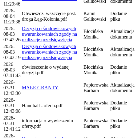
Galikowski
dokumentu
11:29:46
2026-
Obwieszcz. wszczęcie post.
Kamil
Dodanie
08-04
droga Łąg-Kolonia.pdf
Galikowski
pliku
11:29:38
2026-
Decyzja o środowiskowych
Błocińska
Aktualizacja
08-03
uwarunkowaniach zgody na
Monika
dokumentu
07:42:26
realizację przedsięwzięcia
2026-
Decyzja o środowiskowych
Błocińska
Aktualizacja
08-03
uwarunkowaniach zgody na
Monika
dokumentu
07:42:19
realizację przedsięwzięcia
2026-
obwieszcenie o wydanej
Błocińska
Dodanie
08-03
decyzji.pdf
Monika
pliku
07:41:43
2026-
Papierowska
Aktualizacja
07-31
MAŁE GRANTY
Barbara
dokumentu
12:43:30
2026-
Papierowska
Dodanie
07-31
Handball - oferta.pdf
Barbara
pliku
12:43:08
2026-
informacja o wywieszeniu
Papierowska
Dodanie
07-31
oferty.pdf
Barbara
pliku
12:41:12
2026-