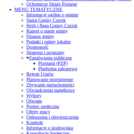
Ochotnicze Straże Pożarne
MENU TEMATYCZNE
Informacje ogólne o gminie
Statut Gminy Czersk
Herb i flaga Gminy Czersk
Raport o stanie gminy
Finanse gminy
Podatki i opłaty lokalne
Dostępność
Strategia i programy
Zamówienia publiczne
Przetargi (PZP)
Platforma zakupowa
Rejestr Umów
Planowanie przestrzenne
Zbywanie nieruchomości
Oświadczenia majątkowe
Wybory
Oświata
Pomoc społeczna
Oferty pracy
Ogłoszenia i obwieszczenia
Kontrole
Informacje o środowisku
Konsultacje Społeczne