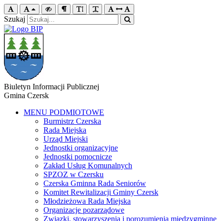
Szukaj
Biuletyn Informacji Publicznej
Gmina Czersk
MENU PODMIOTOWE
Burmistrz Czerska
Rada Miejska
Urząd Miejski
Jednostki organizacyjne
Jednostki pomocnicze
Zakład Usług Komunalnych
SPZOZ w Czersku
Czerska Gminna Rada Seniorów
Komitet Rewitalizacji Gminy Czersk
Młodzieżowa Rada Miejska
Organizacje pozarządowe
Związki, stowarzyszenia i porozumienia międzygminne