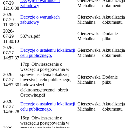
Decyzje o warunkach
Gierszewska
Aktualizacja
07-29
zabudowy
Michalina
dokumentu
12:16:38
2026-
Decyzje o warunkach
Gierszewska
Aktualizacja
07-29
zabudowy
Michalina
dokumentu
11:30:20
2026-
Gierszewska
Dodanie
07-29
537wz.pdf
Michalina
pliku
11:30:10
2026-
Decyzje o ustaleniu lokalizacji
Gierszewska
Aktualizacja
07-27
celu publicznego.
Michalina
dokumentu
14:57:37
17cp_Obwieszczenie o
wszczęciu postępowania w
2026-
sprawie ustalenia lokalizacji
Gierszewska
Dodanie
07-27
inwestycji celu publicznego,
Michalina
pliku
14:57:30
budowa sieci
elektronergetycznej, obręb
Ostrowite.pdf
2026-
Decyzje o ustaleniu lokalizacji
Gierszewska
Aktualizacja
07-27
celu publicznego.
Michalina
dokumentu
14:56:28
16cp_Obwieszczenie o
wszczęciu postępowania w