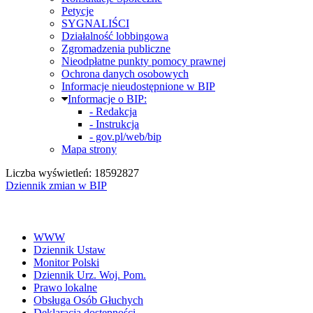
Petycje
SYGNALIŚCI
Działalność lobbingowa
Zgromadzenia publiczne
Nieodpłatne punkty pomocy prawnej
Ochrona danych osobowych
Informacje nieudostępnione w BIP
Informacje o BIP:
- Redakcja
- Instrukcja
- gov.pl/web/bip
Mapa strony
Liczba wyświetleń: 18592827
Dziennik zmian w BIP
WWW
Dziennik Ustaw
Monitor Polski
Dziennik Urz. Woj. Pom.
Prawo lokalne
Obsługa Osób Głuchych
Deklaracja dostępności