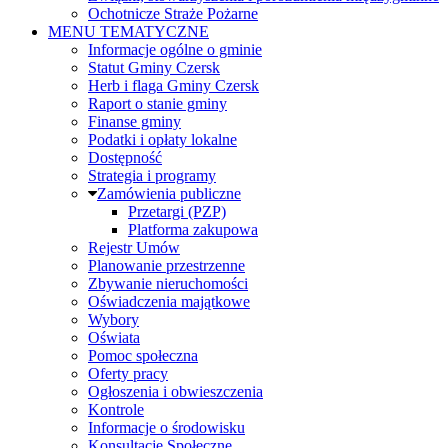
Ochotnicze Straże Pożarne
MENU TEMATYCZNE
Informacje ogólne o gminie
Statut Gminy Czersk
Herb i flaga Gminy Czersk
Raport o stanie gminy
Finanse gminy
Podatki i opłaty lokalne
Dostępność
Strategia i programy
Zamówienia publiczne
Przetargi (PZP)
Platforma zakupowa
Rejestr Umów
Planowanie przestrzenne
Zbywanie nieruchomości
Oświadczenia majątkowe
Wybory
Oświata
Pomoc społeczna
Oferty pracy
Ogłoszenia i obwieszczenia
Kontrole
Informacje o środowisku
Konsultacje Społeczne