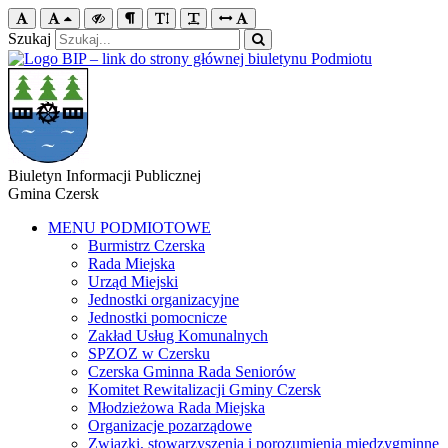
Szukaj
Biuletyn Informacji Publicznej
Gmina Czersk
MENU PODMIOTOWE
Burmistrz Czerska
Rada Miejska
Urząd Miejski
Jednostki organizacyjne
Jednostki pomocnicze
Zakład Usług Komunalnych
SPZOZ w Czersku
Czerska Gminna Rada Seniorów
Komitet Rewitalizacji Gminy Czersk
Młodzieżowa Rada Miejska
Organizacje pozarządowe
Związki, stowarzyszenia i porozumienia międzygminne