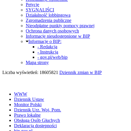
Petycje
SYGNALIŚCI
Działalność lobbingowa
Zgromadzenia publiczne
Nieodpłatne punkty pomocy prawnej
Ochrona danych osobowych
Informacje nieudostępnione w BIP
Informacje o BIP:
- Redakcja
- Instrukcja
- gov.pl/web/bip
Mapa strony
Liczba wyświetleń: 18605821
Dziennik zmian w BIP
WWW
Dziennik Ustaw
Monitor Polski
Dziennik Urz. Woj. Pom.
Prawo lokalne
Obsługa Osób Głuchych
Deklaracja dostępności
bip.gov.pl