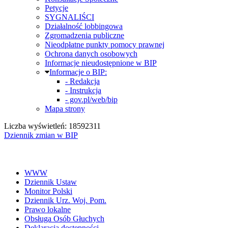
Petycje
SYGNALIŚCI
Działalność lobbingowa
Zgromadzenia publiczne
Nieodpłatne punkty pomocy prawnej
Ochrona danych osobowych
Informacje nieudostępnione w BIP
Informacje o BIP:
- Redakcja
- Instrukcja
- gov.pl/web/bip
Mapa strony
Liczba wyświetleń: 18592311
Dziennik zmian w BIP
WWW
Dziennik Ustaw
Monitor Polski
Dziennik Urz. Woj. Pom.
Prawo lokalne
Obsługa Osób Głuchych
Deklaracja dostępności