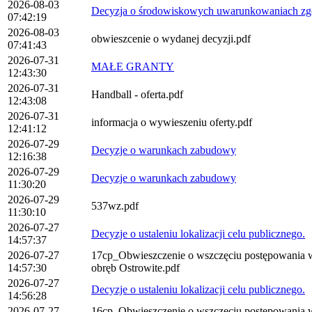
2026-08-03
Decyzja o środowiskowych uwarunkowaniach zgod
07:42:19
2026-08-03
obwieszcenie o wydanej decyzji.pdf
07:41:43
2026-07-31
MAŁE GRANTY
12:43:30
2026-07-31
Handball - oferta.pdf
12:43:08
2026-07-31
informacja o wywieszeniu oferty.pdf
12:41:12
2026-07-29
Decyzje o warunkach zabudowy
12:16:38
2026-07-29
Decyzje o warunkach zabudowy
11:30:20
2026-07-29
537wz.pdf
11:30:10
2026-07-27
Decyzje o ustaleniu lokalizacji celu publicznego.
14:57:37
2026-07-27
17cp_Obwieszczenie o wszczęciu postępowania w sp
14:57:30
obręb Ostrowite.pdf
2026-07-27
Decyzje o ustaleniu lokalizacji celu publicznego.
14:56:28
2026-07-27
16cp_Obwieszczenie o wszczęciu postępowania w sp