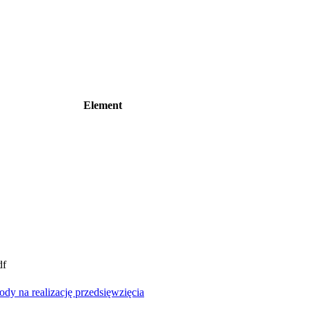
Element
df
y na realizację przedsięwzięcia