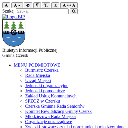
Szukaj
Biuletyn Informacji Publicznej
Gmina Czersk
MENU PODMIOTOWE
Burmistrz Czerska
Rada Miejska
Urząd Miejski
Jednostki organizacyjne
Jednostki pomocnicze
Zakład Usług Komunalnych
SPZOZ w Czersku
Czerska Gminna Rada Seniorów
Komitet Rewitalizacji Gminy Czersk
Młodzieżowa Rada Miejska
Organizacje pozarządowe
Związki, stowarzyszenia i porozumienia międzygminne