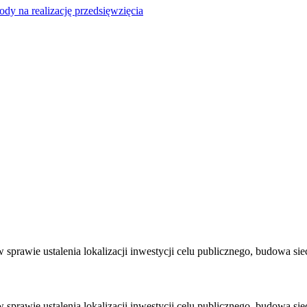
y na realizację przedsięwzięcia
rawie ustalenia lokalizacji inwestycji celu publicznego, budowa siec
rawie ustalenia lokalizacji inwestycji celu publicznego, budowa siec