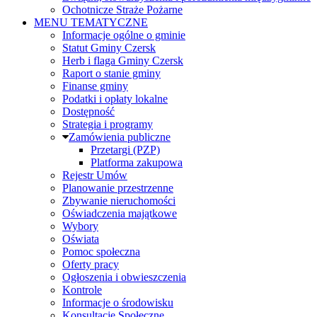
Ochotnicze Straże Pożarne
MENU TEMATYCZNE
Informacje ogólne o gminie
Statut Gminy Czersk
Herb i flaga Gminy Czersk
Raport o stanie gminy
Finanse gminy
Podatki i opłaty lokalne
Dostępność
Strategia i programy
Zamówienia publiczne
Przetargi (PZP)
Platforma zakupowa
Rejestr Umów
Planowanie przestrzenne
Zbywanie nieruchomości
Oświadczenia majątkowe
Wybory
Oświata
Pomoc społeczna
Oferty pracy
Ogłoszenia i obwieszczenia
Kontrole
Informacje o środowisku
Konsultacje Społeczne