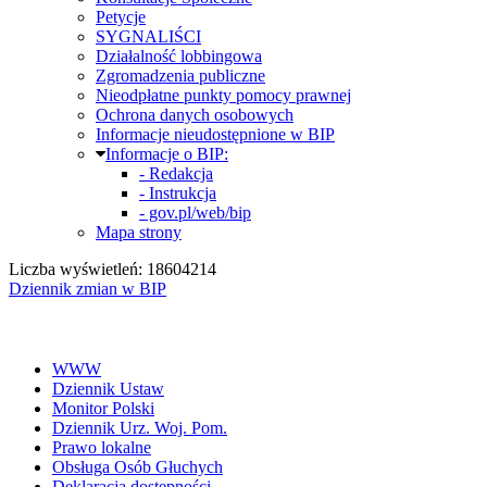
Petycje
SYGNALIŚCI
Działalność lobbingowa
Zgromadzenia publiczne
Nieodpłatne punkty pomocy prawnej
Ochrona danych osobowych
Informacje nieudostępnione w BIP
Informacje o BIP:
- Redakcja
- Instrukcja
- gov.pl/web/bip
Mapa strony
Liczba wyświetleń: 18604214
Dziennik zmian w BIP
WWW
Dziennik Ustaw
Monitor Polski
Dziennik Urz. Woj. Pom.
Prawo lokalne
Obsługa Osób Głuchych
Deklaracja dostępności