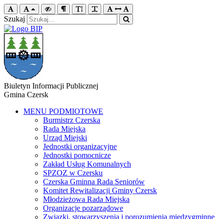
Szukaj
Biuletyn Informacji Publicznej
Gmina Czersk
MENU PODMIOTOWE
Burmistrz Czerska
Rada Miejska
Urząd Miejski
Jednostki organizacyjne
Jednostki pomocnicze
Zakład Usług Komunalnych
SPZOZ w Czersku
Czerska Gminna Rada Seniorów
Komitet Rewitalizacji Gminy Czersk
Młodzieżowa Rada Miejska
Organizacje pozarządowe
Związki, stowarzyszenia i porozumienia międzygminne