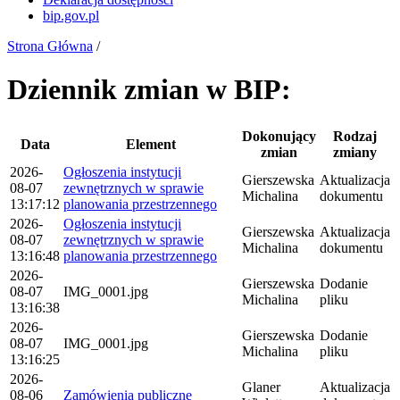
bip.gov.pl
Strona Główna
/
Dziennik zmian w BIP:
Dokonujący
Rodzaj
Data
Element
zmian
zmiany
2026-
Ogłoszenia instytucji
Gierszewska
Aktualizacja
08-07
zewnętrznych w sprawie
Michalina
dokumentu
13:17:12
planowania przestrzennego
2026-
Ogłoszenia instytucji
Gierszewska
Aktualizacja
08-07
zewnętrznych w sprawie
Michalina
dokumentu
13:16:48
planowania przestrzennego
2026-
Gierszewska
Dodanie
08-07
IMG_0001.jpg
Michalina
pliku
13:16:38
2026-
Gierszewska
Dodanie
08-07
IMG_0001.jpg
Michalina
pliku
13:16:25
2026-
Glaner
Aktualizacja
08-06
Zamówienia publiczne