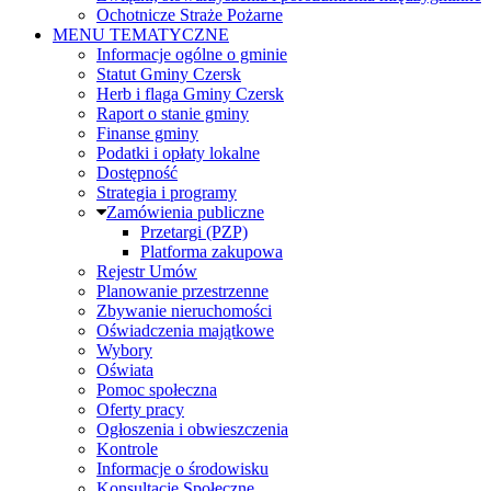
Ochotnicze Straże Pożarne
MENU TEMATYCZNE
Informacje ogólne o gminie
Statut Gminy Czersk
Herb i flaga Gminy Czersk
Raport o stanie gminy
Finanse gminy
Podatki i opłaty lokalne
Dostępność
Strategia i programy
Zamówienia publiczne
Przetargi (PZP)
Platforma zakupowa
Rejestr Umów
Planowanie przestrzenne
Zbywanie nieruchomości
Oświadczenia majątkowe
Wybory
Oświata
Pomoc społeczna
Oferty pracy
Ogłoszenia i obwieszczenia
Kontrole
Informacje o środowisku
Konsultacje Społeczne