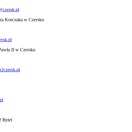
@czersk.pl
sza Korczaka w Czersku
rsk.pl
Pawła II w Czersku
p2czersk.pl
pl
2 Rytel