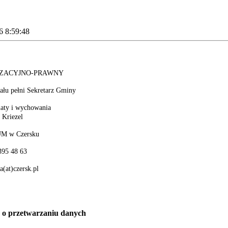
6 8:59:48
ZACYJNO-PRAWNY
ału pełni Sekretarz Gminy
iaty i wychowania
 Kriezel
UM w Czersku
 395 48 63
a(at)czersk.pl
a o przetwarzaniu danych