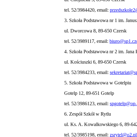
tel. 52/3984420, email:
przedszkole2
3. Szkoła Podstawowa nr 1 im. Janu
ul. Dworcowa 8, 89-650 Czersk
tel. 52/3989117, email:
biuro@sp1.cze
4. Szkoła Podstawowa nr 2 im. Jana 
ul. Kościuszki 6, 89-650 Czersk
tel. 52/3984233, email:
sekretariat@s
5. Szkoła Podstawowa w Gotelpiu
Gotelp 12, 89-651 Gotelp
tel. 52/3986123, email:
spgotelp@op.
6. Zespół Szkół w Rytlu
ul. Ks. A. Kowalkowskiego 6, 89-64
tel. 52/3985198, email:
zsrytel@o2.pl