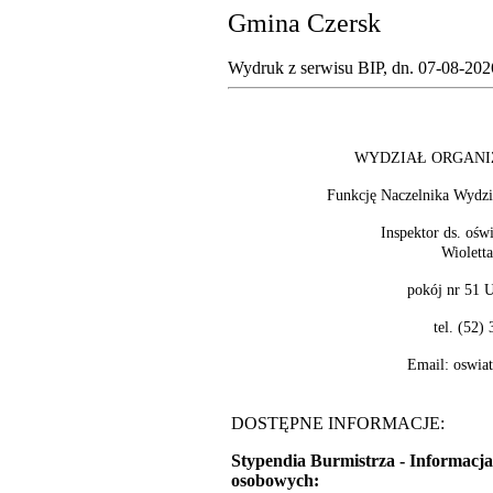
Gmina Czersk
Wydruk z serwisu BIP, dn.
07-08-202
WYDZIAŁ ORGANI
Funkcję Naczelnika Wydzi
Inspektor ds. ośw
Wioletta
pokój nr 51 
tel. (52)
Email: oswiat
DOSTĘPNE INFORMACJE:
Stypendia Burmistrza - Informacj
osobowych: