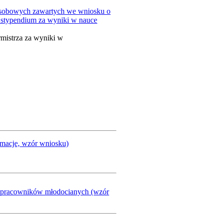
 osobowych zawartych we wniosku o
a stypendium za wyniki w nauce
istrza za wyniki w
rmacje, wzór wniosku)
a pracowników młodocianych (wzór