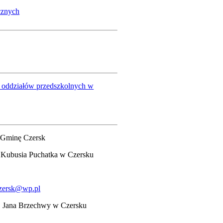
cznych
i, oddziałów przedszkolnych w
z Gminę Czersk
 Kubusia Puchatka w Czersku
czersk@wp.pl
. Jana Brzechwy w Czersku