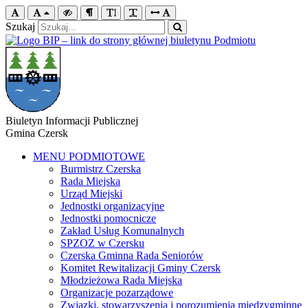
Szukaj
Biuletyn Informacji Publicznej
Gmina Czersk
MENU PODMIOTOWE
Burmistrz Czerska
Rada Miejska
Urząd Miejski
Jednostki organizacyjne
Jednostki pomocnicze
Zakład Usług Komunalnych
SPZOZ w Czersku
Czerska Gminna Rada Seniorów
Komitet Rewitalizacji Gminy Czersk
Młodzieżowa Rada Miejska
Organizacje pozarządowe
Związki, stowarzyszenia i porozumienia międzygminne