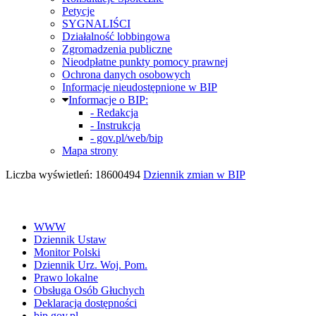
Petycje
SYGNALIŚCI
Działalność lobbingowa
Zgromadzenia publiczne
Nieodpłatne punkty pomocy prawnej
Ochrona danych osobowych
Informacje nieudostępnione w BIP
Informacje o BIP:
- Redakcja
- Instrukcja
- gov.pl/web/bip
Mapa strony
Liczba wyświetleń: 18600494
Dziennik zmian w BIP
WWW
Dziennik Ustaw
Monitor Polski
Dziennik Urz. Woj. Pom.
Prawo lokalne
Obsługa Osób Głuchych
Deklaracja dostępności
bip.gov.pl