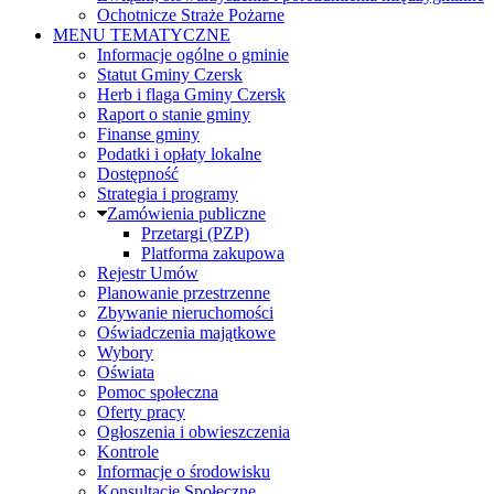
Ochotnicze Straże Pożarne
MENU TEMATYCZNE
Informacje ogólne o gminie
Statut Gminy Czersk
Herb i flaga Gminy Czersk
Raport o stanie gminy
Finanse gminy
Podatki i opłaty lokalne
Dostępność
Strategia i programy
Zamówienia publiczne
Przetargi (PZP)
Platforma zakupowa
Rejestr Umów
Planowanie przestrzenne
Zbywanie nieruchomości
Oświadczenia majątkowe
Wybory
Oświata
Pomoc społeczna
Oferty pracy
Ogłoszenia i obwieszczenia
Kontrole
Informacje o środowisku
Konsultacje Społeczne