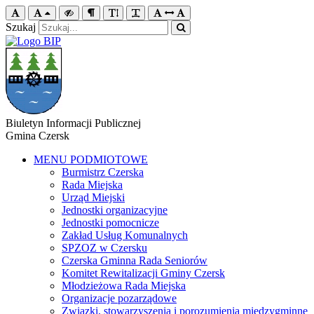
Szukaj
Biuletyn Informacji Publicznej
Gmina Czersk
MENU PODMIOTOWE
Burmistrz Czerska
Rada Miejska
Urząd Miejski
Jednostki organizacyjne
Jednostki pomocnicze
Zakład Usług Komunalnych
SPZOZ w Czersku
Czerska Gminna Rada Seniorów
Komitet Rewitalizacji Gminy Czersk
Młodzieżowa Rada Miejska
Organizacje pozarządowe
Związki, stowarzyszenia i porozumienia międzygminne