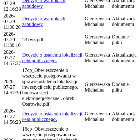
Decyzje o warunkach
Gierszewska
Aktualizacja
07-29
zabudowy
Michalina
dokumentu
12:16:38
2026-
Decyzje o warunkach
Gierszewska
Aktualizacja
07-29
zabudowy
Michalina
dokumentu
11:30:20
2026-
Gierszewska
Dodanie
07-29
537wz.pdf
Michalina
pliku
11:30:10
2026-
Decyzje o ustaleniu lokalizacji
Gierszewska
Aktualizacja
07-27
celu publicznego.
Michalina
dokumentu
14:57:37
17cp_Obwieszczenie o
wszczęciu postępowania w
2026-
sprawie ustalenia lokalizacji
Gierszewska
Dodanie
07-27
inwestycji celu publicznego,
Michalina
pliku
14:57:30
budowa sieci
elektronergetycznej, obręb
Ostrowite.pdf
2026-
Decyzje o ustaleniu lokalizacji
Gierszewska
Aktualizacja
07-27
celu publicznego.
Michalina
dokumentu
14:56:28
16cp_Obwieszczenie o
wszczęciu postępowania w