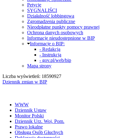
Petycje
SYGNALIŚCI
Działalność lobbingowa
Zgromadzenia publiczne
Nieodpłatne punkty pomocy prawnej
Ochrona danych osobowych
Informacje nieudostępnione w BIP
Informacje o BIP:
- Redakcja
- Instrukcja
- gov.pl/web/bip
Mapa strony
Liczba wyświetleń: 18590927
Dziennik zmian w BIP
WWW
Dziennik Ustaw
Monitor Polski
Dziennik Urz. Woj. Pom.
Prawo lokalne
Obsługa Osób Głuchych
Deklaracja dostępności