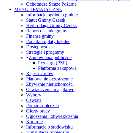
Ochotnicze Straże Pożarne
MENU TEMATYCZNE
Informacje ogólne o gminie
Statut Gminy Czersk
Herb i flaga Gminy Czersk
Raport o stanie gminy
Finanse gminy
Podatki i opłaty lokalne
Dostępność
Strategia i programy
Zamówienia publiczne
Przetargi (PZP)
Platforma zakupowa
Rejestr Umów
Planowanie przestrzenne
Zbywanie nieruchomości
Oświadczenia majątkowe
Wybory
Oświata
Pomoc społeczna
Oferty pracy
Ogłoszenia i obwieszczenia
Kontrole
Informacje o środowisku
Konsultacje Społeczne