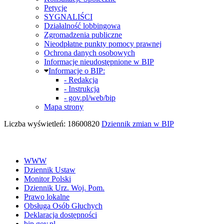
Petycje
SYGNALIŚCI
Działalność lobbingowa
Zgromadzenia publiczne
Nieodpłatne punkty pomocy prawnej
Ochrona danych osobowych
Informacje nieudostępnione w BIP
Informacje o BIP:
- Redakcja
- Instrukcja
- gov.pl/web/bip
Mapa strony
Liczba wyświetleń: 18600820
Dziennik zmian w BIP
WWW
Dziennik Ustaw
Monitor Polski
Dziennik Urz. Woj. Pom.
Prawo lokalne
Obsługa Osób Głuchych
Deklaracja dostępności
bip.gov.pl