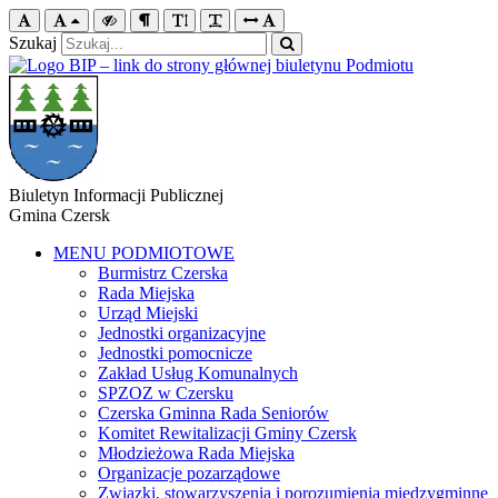
Szukaj
Biuletyn Informacji Publicznej
Gmina Czersk
MENU PODMIOTOWE
Burmistrz Czerska
Rada Miejska
Urząd Miejski
Jednostki organizacyjne
Jednostki pomocnicze
Zakład Usług Komunalnych
SPZOZ w Czersku
Czerska Gminna Rada Seniorów
Komitet Rewitalizacji Gminy Czersk
Młodzieżowa Rada Miejska
Organizacje pozarządowe
Związki, stowarzyszenia i porozumienia międzygminne