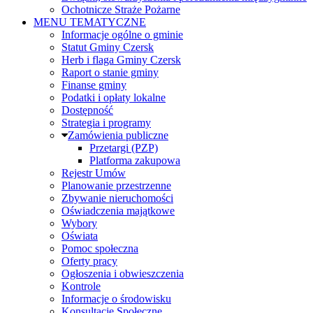
Ochotnicze Straże Pożarne
MENU TEMATYCZNE
Informacje ogólne o gminie
Statut Gminy Czersk
Herb i flaga Gminy Czersk
Raport o stanie gminy
Finanse gminy
Podatki i opłaty lokalne
Dostępność
Strategia i programy
Zamówienia publiczne
Przetargi (PZP)
Platforma zakupowa
Rejestr Umów
Planowanie przestrzenne
Zbywanie nieruchomości
Oświadczenia majątkowe
Wybory
Oświata
Pomoc społeczna
Oferty pracy
Ogłoszenia i obwieszczenia
Kontrole
Informacje o środowisku
Konsultacje Społeczne