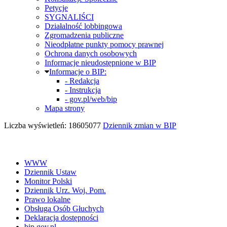
Petycje
SYGNALIŚCI
Działalność lobbingowa
Zgromadzenia publiczne
Nieodpłatne punkty pomocy prawnej
Ochrona danych osobowych
Informacje nieudostępnione w BIP
Informacje o BIP:
- Redakcja
- Instrukcja
- gov.pl/web/bip
Mapa strony
Liczba wyświetleń: 18605077
Dziennik zmian w BIP
WWW
Dziennik Ustaw
Monitor Polski
Dziennik Urz. Woj. Pom.
Prawo lokalne
Obsługa Osób Głuchych
Deklaracja dostępności
bip.gov.pl