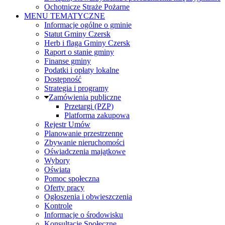
Ochotnicze Straże Pożarne
MENU TEMATYCZNE
Informacje ogólne o gminie
Statut Gminy Czersk
Herb i flaga Gminy Czersk
Raport o stanie gminy
Finanse gminy
Podatki i opłaty lokalne
Dostępność
Strategia i programy
Zamówienia publiczne
Przetargi (PZP)
Platforma zakupowa
Rejestr Umów
Planowanie przestrzenne
Zbywanie nieruchomości
Oświadczenia majątkowe
Wybory
Oświata
Pomoc społeczna
Oferty pracy
Ogłoszenia i obwieszczenia
Kontrole
Informacje o środowisku
Konsultacje Społeczne