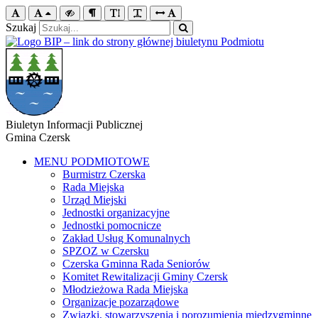
Szukaj
Biuletyn Informacji Publicznej
Gmina Czersk
MENU PODMIOTOWE
Burmistrz Czerska
Rada Miejska
Urząd Miejski
Jednostki organizacyjne
Jednostki pomocnicze
Zakład Usług Komunalnych
SPZOZ w Czersku
Czerska Gminna Rada Seniorów
Komitet Rewitalizacji Gminy Czersk
Młodzieżowa Rada Miejska
Organizacje pozarządowe
Związki, stowarzyszenia i porozumienia międzygminne