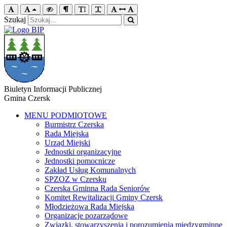
Szukaj
Biuletyn Informacji Publicznej
Gmina Czersk
MENU PODMIOTOWE
Burmistrz Czerska
Rada Miejska
Urząd Miejski
Jednostki organizacyjne
Jednostki pomocnicze
Zakład Usług Komunalnych
SPZOZ w Czersku
Czerska Gminna Rada Seniorów
Komitet Rewitalizacji Gminy Czersk
Młodzieżowa Rada Miejska
Organizacje pozarządowe
Związki, stowarzyszenia i porozumienia międzygminne