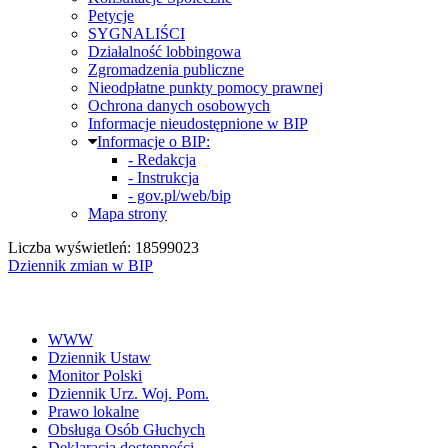
Petycje
SYGNALIŚCI
Działalność lobbingowa
Zgromadzenia publiczne
Nieodpłatne punkty pomocy prawnej
Ochrona danych osobowych
Informacje nieudostępnione w BIP
Informacje o BIP:
- Redakcja
- Instrukcja
- gov.pl/web/bip
Mapa strony
Liczba wyświetleń: 18599023
Dziennik zmian w BIP
WWW
Dziennik Ustaw
Monitor Polski
Dziennik Urz. Woj. Pom.
Prawo lokalne
Obsługa Osób Głuchych
Deklaracja dostępności