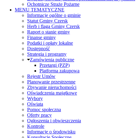
Ochotnicze Straże Pożarne
MENU TEMATYCZNE
Informacje ogólne o gminie
Statut Gminy Czersk
Herb i flaga Gminy Czersk
Raport o stanie gminy
Finanse gminy
Podatki i opłaty lokalne
Dostępność
Strategia i programy
Zamówienia publiczne
Przetargi (PZP)
Platforma zakupowa
Rejestr Umów
Planowanie przestrzenne
Zbywanie nieruchomości
Oświadczenia majątkowe
Wybory
Oświata
Pomoc społeczna
Oferty pracy
Ogłoszenia i obwieszczenia
Kontrole
Informacje o środowisku
Konsultacje Społeczne