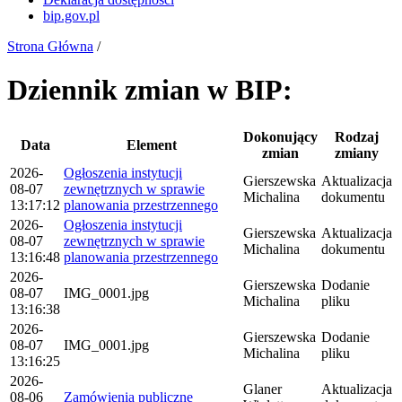
bip.gov.pl
Strona Główna
/
Dziennik zmian w BIP:
Dokonujący
Rodzaj
Data
Element
zmian
zmiany
2026-
Ogłoszenia instytucji
Gierszewska
Aktualizacja
08-07
zewnętrznych w sprawie
Michalina
dokumentu
13:17:12
planowania przestrzennego
2026-
Ogłoszenia instytucji
Gierszewska
Aktualizacja
08-07
zewnętrznych w sprawie
Michalina
dokumentu
13:16:48
planowania przestrzennego
2026-
Gierszewska
Dodanie
08-07
IMG_0001.jpg
Michalina
pliku
13:16:38
2026-
Gierszewska
Dodanie
08-07
IMG_0001.jpg
Michalina
pliku
13:16:25
2026-
Glaner
Aktualizacja
08-06
Zamówienia publiczne