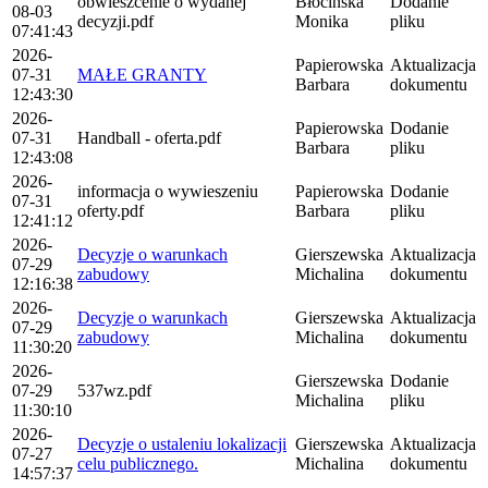
obwieszcenie o wydanej
Błocińska
Dodanie
08-03
decyzji.pdf
Monika
pliku
07:41:43
2026-
Papierowska
Aktualizacja
07-31
MAŁE GRANTY
Barbara
dokumentu
12:43:30
2026-
Papierowska
Dodanie
07-31
Handball - oferta.pdf
Barbara
pliku
12:43:08
2026-
informacja o wywieszeniu
Papierowska
Dodanie
07-31
oferty.pdf
Barbara
pliku
12:41:12
2026-
Decyzje o warunkach
Gierszewska
Aktualizacja
07-29
zabudowy
Michalina
dokumentu
12:16:38
2026-
Decyzje o warunkach
Gierszewska
Aktualizacja
07-29
zabudowy
Michalina
dokumentu
11:30:20
2026-
Gierszewska
Dodanie
07-29
537wz.pdf
Michalina
pliku
11:30:10
2026-
Decyzje o ustaleniu lokalizacji
Gierszewska
Aktualizacja
07-27
celu publicznego.
Michalina
dokumentu
14:57:37