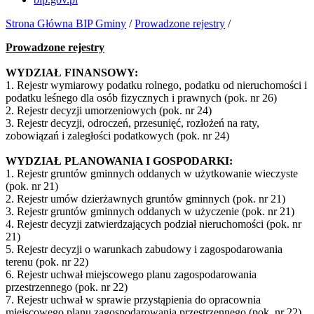
Strona Główna BIP Gminy
/
Prowadzone rejestry
/
Prowadzone rejestry
WYDZIAŁ FINANSOWY:
1. Rejestr wymiarowy podatku rolnego, podatku od nieruchomości i
podatku leśnego dla osób fizycznych i prawnych (pok. nr 26)
2. Rejestr decyzji umorzeniowych (pok. nr 24)
3. Rejestr decyzji, odroczeń, przesunięć, rozłożeń na raty,
zobowiązań i zaległości podatkowych (pok. nr 24)
WYDZIAŁ PLANOWANIA I GOSPODARKI:
1. Rejestr gruntów gminnych oddanych w użytkowanie wieczyste
(pok. nr 21)
2. Rejestr umów dzierżawnych gruntów gminnych (pok. nr 21)
3. Rejestr gruntów gminnych oddanych w użyczenie (pok. nr 21)
4. Rejestr decyzji zatwierdzających podział nieruchomości (pok. nr
21)
5. Rejestr decyzji o warunkach zabudowy i zagospodarowania
terenu (pok. nr 22)
6. Rejestr uchwał miejscowego planu zagospodarowania
przestrzennego (pok. nr 22)
7. Rejestr uchwał w sprawie przystąpienia do opracownia
miejscowego planu zagospodarowania przestrzennego (pok. nr 22)