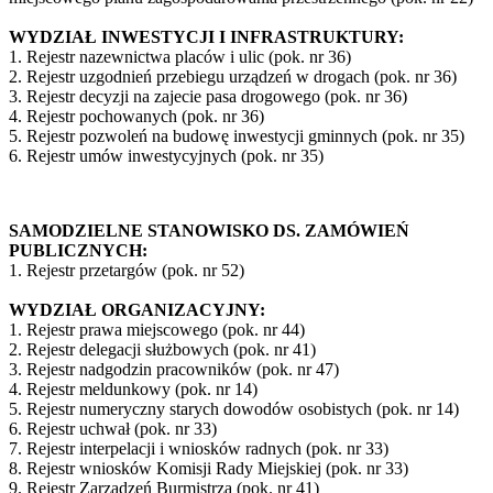
WYDZIAŁ INWESTYCJI I INFRASTRUKTURY:
1. Rejestr nazewnictwa placów i ulic (pok. nr 36)
2. Rejestr uzgodnień przebiegu urządzeń w drogach (pok. nr 36)
3. Rejestr decyzji na zajecie pasa drogowego (pok. nr 36)
4. Rejestr pochowanych (pok. nr 36)
5. Rejestr pozwoleń na budowę inwestycji gminnych (pok. nr 35)
6. Rejestr umów inwestycyjnych (pok. nr 35)
SAMODZIELNE STANOWISKO DS. ZAMÓWIEŃ
PUBLICZNYCH:
1. Rejestr przetargów (pok. nr 52)
WYDZIAŁ ORGANIZACYJNY:
1. Rejestr prawa miejscowego (pok. nr 44)
2. Rejestr delegacji służbowych (pok. nr 41)
3. Rejestr nadgodzin pracowników (pok. nr 47)
4. Rejestr meldunkowy (pok. nr 14)
5. Rejestr numeryczny starych dowodów osobistych (pok. nr 14)
6. Rejestr uchwał (pok. nr 33)
7. Rejestr interpelacji i wniosków radnych (pok. nr 33)
8. Rejestr wniosków Komisji Rady Miejskiej (pok. nr 33)
9. Rejestr Zarządzeń Burmistrza (pok. nr 41)