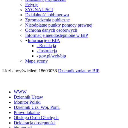
Petycje
SYGNALIŚCI
Działalność lobbingowa
Zgromadzenia publiczne
Nieodpłatne punkty pomocy prawnej
Ochrona danych osobowych
Informacje nieudostępnione w BIP
Informacje o BIP:
- Redakcja
- Instrukcja
- gov.pl/web/bip
Mapa strony
Liczba wyświetleń: 18603058
Dziennik zmian w BIP
WWW
Dziennik Ustaw
Monitor Polski
Dziennik Urz. Woj. Pom.
Prawo lokalne
Obsługa Osób Głuchych
Deklaracja dostępności
bip.gov.pl