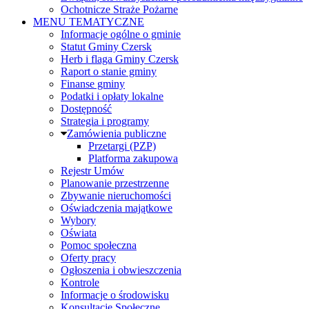
Ochotnicze Straże Pożarne
MENU TEMATYCZNE
Informacje ogólne o gminie
Statut Gminy Czersk
Herb i flaga Gminy Czersk
Raport o stanie gminy
Finanse gminy
Podatki i opłaty lokalne
Dostępność
Strategia i programy
Zamówienia publiczne
Przetargi (PZP)
Platforma zakupowa
Rejestr Umów
Planowanie przestrzenne
Zbywanie nieruchomości
Oświadczenia majątkowe
Wybory
Oświata
Pomoc społeczna
Oferty pracy
Ogłoszenia i obwieszczenia
Kontrole
Informacje o środowisku
Konsultacje Społeczne