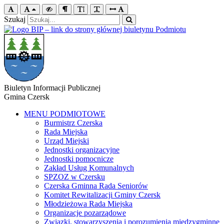
Szukaj
Biuletyn Informacji Publicznej
Gmina Czersk
MENU PODMIOTOWE
Burmistrz Czerska
Rada Miejska
Urząd Miejski
Jednostki organizacyjne
Jednostki pomocnicze
Zakład Usług Komunalnych
SPZOZ w Czersku
Czerska Gminna Rada Seniorów
Komitet Rewitalizacji Gminy Czersk
Młodzieżowa Rada Miejska
Organizacje pozarządowe
Związki, stowarzyszenia i porozumienia międzygminne