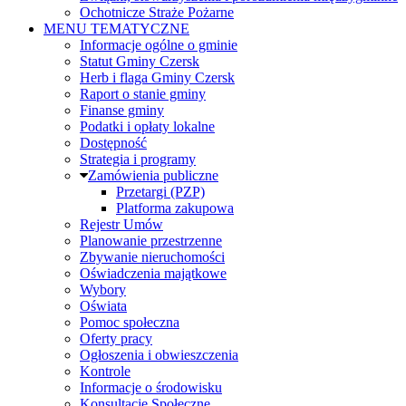
Ochotnicze Straże Pożarne
MENU TEMATYCZNE
Informacje ogólne o gminie
Statut Gminy Czersk
Herb i flaga Gminy Czersk
Raport o stanie gminy
Finanse gminy
Podatki i opłaty lokalne
Dostępność
Strategia i programy
Zamówienia publiczne
Przetargi (PZP)
Platforma zakupowa
Rejestr Umów
Planowanie przestrzenne
Zbywanie nieruchomości
Oświadczenia majątkowe
Wybory
Oświata
Pomoc społeczna
Oferty pracy
Ogłoszenia i obwieszczenia
Kontrole
Informacje o środowisku
Konsultacje Społeczne