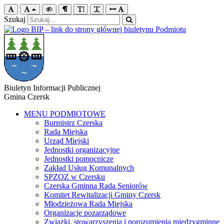
Szukaj
Biuletyn Informacji Publicznej
Gmina Czersk
MENU PODMIOTOWE
Burmistrz Czerska
Rada Miejska
Urząd Miejski
Jednostki organizacyjne
Jednostki pomocnicze
Zakład Usług Komunalnych
SPZOZ w Czersku
Czerska Gminna Rada Seniorów
Komitet Rewitalizacji Gminy Czersk
Młodzieżowa Rada Miejska
Organizacje pozarządowe
Związki, stowarzyszenia i porozumienia międzygminne