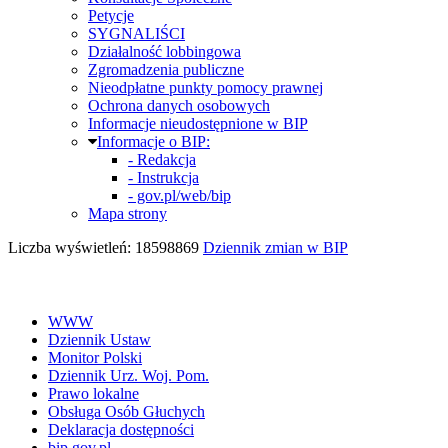
Petycje
SYGNALIŚCI
Działalność lobbingowa
Zgromadzenia publiczne
Nieodpłatne punkty pomocy prawnej
Ochrona danych osobowych
Informacje nieudostępnione w BIP
Informacje o BIP:
- Redakcja
- Instrukcja
- gov.pl/web/bip
Mapa strony
Liczba wyświetleń: 18598869
Dziennik zmian w BIP
WWW
Dziennik Ustaw
Monitor Polski
Dziennik Urz. Woj. Pom.
Prawo lokalne
Obsługa Osób Głuchych
Deklaracja dostępności
bip.gov.pl