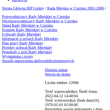
Strona Główna BIP Gminy
/
Rada Miejska w Czersku 2002-2006
/
Przewodniczący Rady Miejskiej w Czersku
Wiceprzewodniczący Rady Miejskiej w Czersku
Skład Rady Miejskiej w Czersku
Komisje Rady Miejskiej w Czersku
Uchwały Rady Miejskiej
Informacje o sesjach Rady Miejskiej
Plan pracy Rady Miejskiej
Projekty uchwał Rady Miejskiej
Protokoły z sesji Rady Miejskiej
Wystąpienia i oceny
Sposób stanowienia aktówpublicznoprawnych
Historia zmian
Wersja do druku
Liczba odsłon: 12696
Treść wprowadził(a): Śledź Anna,
2022-04-12 14:40:04
Treść wytworzył(a): [brak danych],
1970-01-01 01:00:00
Poprzednia wersja dokumentu z dnia: