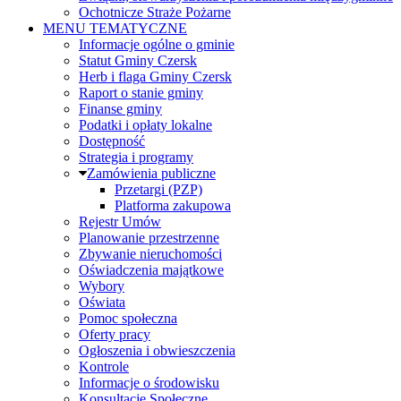
Ochotnicze Straże Pożarne
MENU TEMATYCZNE
Informacje ogólne o gminie
Statut Gminy Czersk
Herb i flaga Gminy Czersk
Raport o stanie gminy
Finanse gminy
Podatki i opłaty lokalne
Dostępność
Strategia i programy
Zamówienia publiczne
Przetargi (PZP)
Platforma zakupowa
Rejestr Umów
Planowanie przestrzenne
Zbywanie nieruchomości
Oświadczenia majątkowe
Wybory
Oświata
Pomoc społeczna
Oferty pracy
Ogłoszenia i obwieszczenia
Kontrole
Informacje o środowisku
Konsultacje Społeczne