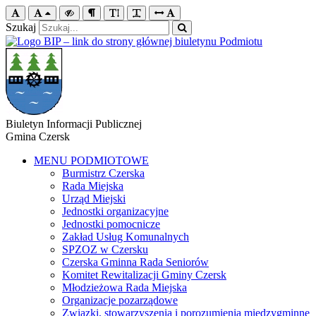
Szukaj
Biuletyn Informacji Publicznej
Gmina Czersk
MENU PODMIOTOWE
Burmistrz Czerska
Rada Miejska
Urząd Miejski
Jednostki organizacyjne
Jednostki pomocnicze
Zakład Usług Komunalnych
SPZOZ w Czersku
Czerska Gminna Rada Seniorów
Komitet Rewitalizacji Gminy Czersk
Młodzieżowa Rada Miejska
Organizacje pozarządowe
Związki, stowarzyszenia i porozumienia międzygminne