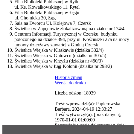
Filia Biblioteki Publicznej w Rytlu
ul. Ks. Kowalkowskiego 11, Rytel
Filia Biblioteki Publicznej w Łęgu
ul. Chojnicka 30, Łąg
Sala na Dworcu Ul. Kolejowa 7, Czersk
Świetlica w Zapędowie zlokalizowaną na działce nr 174/4
Centrum Informacji Turystycznej w Czersku, budynku
położonego na działce 394, przy ul. Kościuszki 27a na mocy
umowy dzierżawy zawartej z Gminą Czersk
Świetlica Wiejska w Klaskawie (działka 332/4)
Świetlica Wiejska w Gutowcu (działka nr 305/5)
Świetlica Wiejska w Krzyżu (działka nr 450/3)
Świetlica Wiejska w Łąg-Kolonii (działka nr 298/2)
Historia zmian
Wersja do druku
Liczba odsłon: 18939
Treść wprowadził(a): Papierowska
Barbara, 2024-04-19 12:33:27
Treść wytworzył(a): [brak danych],
1970-01-01 01:00:00
Poprzednia wersja dokumentu z dnia:
CMS: Agencja Informatyczna
2023-11-21 10:51:32
System mojbip.pl