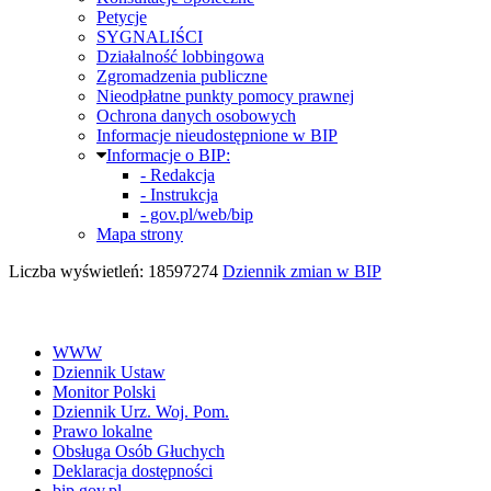
Petycje
SYGNALIŚCI
Działalność lobbingowa
Zgromadzenia publiczne
Nieodpłatne punkty pomocy prawnej
Ochrona danych osobowych
Informacje nieudostępnione w BIP
Informacje o BIP:
- Redakcja
- Instrukcja
- gov.pl/web/bip
Mapa strony
Liczba wyświetleń: 18597274
Dziennik zmian w BIP
WWW
Dziennik Ustaw
Monitor Polski
Dziennik Urz. Woj. Pom.
Prawo lokalne
Obsługa Osób Głuchych
Deklaracja dostępności
bip.gov.pl